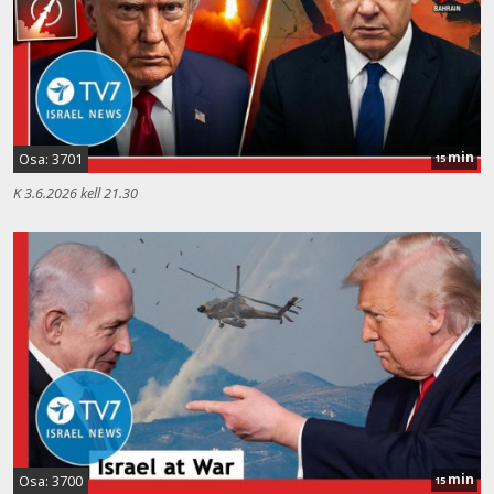
min
Osa: 3701
15
K 3.6.2026 kell 21.30
min
Osa: 3700
15