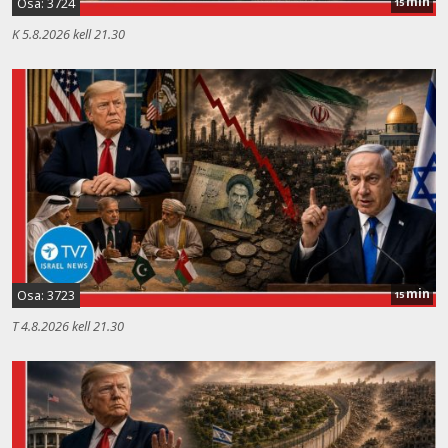
min
Osa: 3724
15
K 5.8.2026 kell 21.30
min
Osa: 3723
15
T 4.8.2026 kell 21.30