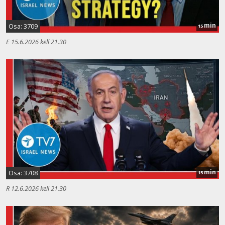
min
Osa: 3709
15
E 15.6.2026 kell 21.30
min
Osa: 3708
15
R 12.6.2026 kell 21.30