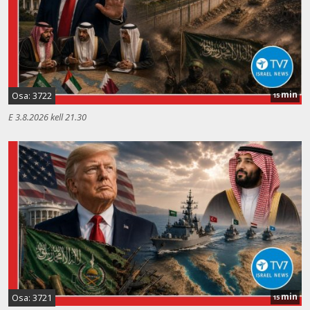
min
Osa: 3722
15
E 3.8.2026 kell 21.30
min
Osa: 3721
15