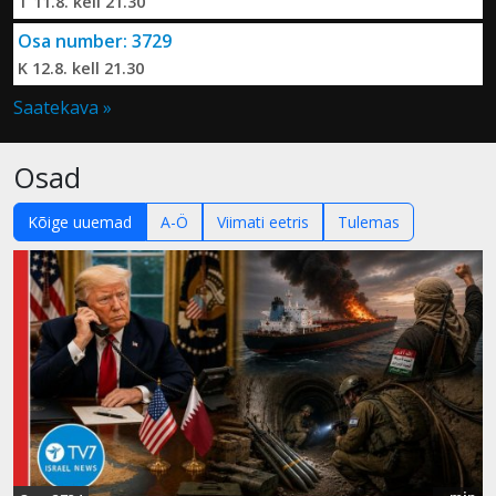
T 11.8. kell 21.30
Osa number: 3729
K 12.8. kell 21.30
Saatekava »
Osad
Kõige uuemad
A-Ö
Viimati eetris
Tulemas