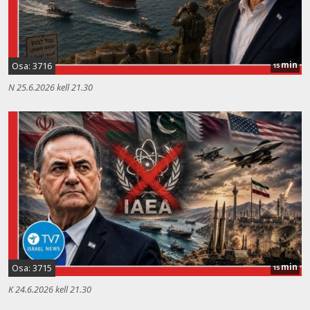
min
Osa: 3716
15
N 25.6.2026 kell 21.30
min
Osa: 3715
15
K 24.6.2026 kell 21.30