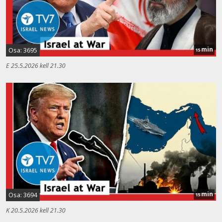
min
Osa: 3695
15
E 25.5.2026 kell 21.30
min
Osa: 3694
15
K 20.5.2026 kell 21.30