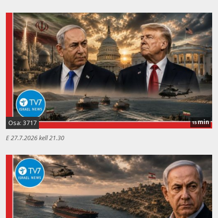
min
Osa: 3717
15
E 27.7.2026 kell 21.30