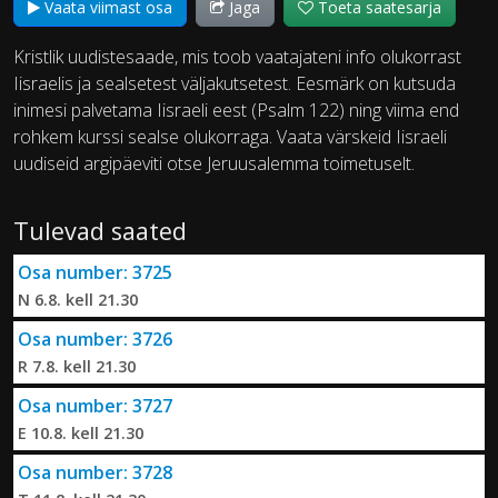
Vaata viimast osa
Jaga
Toeta saatesarja
Kristlik uudistesaade, mis toob vaatajateni info olukorrast
Iisraelis ja sealsetest väljakutsetest. Eesmärk on kutsuda
inimesi palvetama Iisraeli eest (Psalm 122) ning viima end
rohkem kurssi sealse olukorraga. Vaata värskeid Iisraeli
uudiseid argipäeviti otse Jeruusalemma toimetuselt.
Tulevad saated
Osa number: 3725
N 6.8. kell 21.30
Osa number: 3726
R 7.8. kell 21.30
Osa number: 3727
E 10.8. kell 21.30
Osa number: 3728