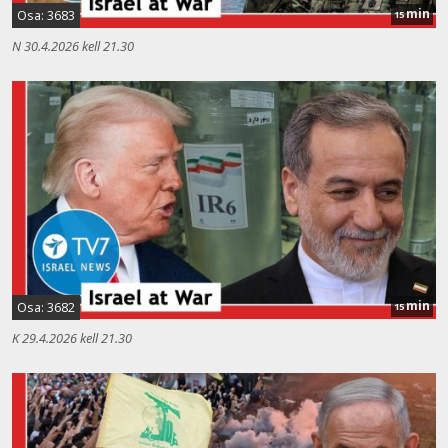
min
Osa: 3683
15
N 30.4.2026 kell 21.30
min
Osa: 3682
15
K 29.4.2026 kell 21.30