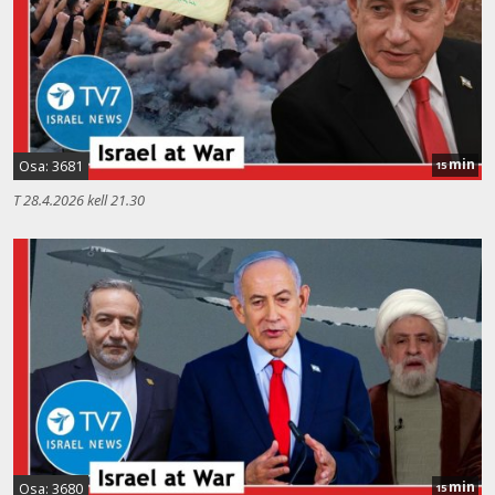
min
Osa: 3681
15
T 28.4.2026 kell 21.30
min
Osa: 3680
15