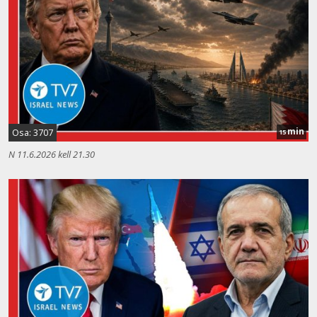
min
Osa: 3707
15
N 11.6.2026 kell 21.30