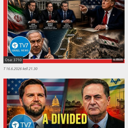
min
Osa: 3710
15
T 16.6.2026 kell 21.30