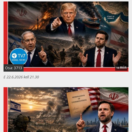
min
Osa: 3713
15
E 22.6.2026 kell 21.30