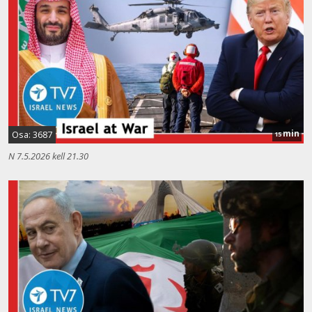
min
Osa: 3687
15
N 7.5.2026 kell 21.30