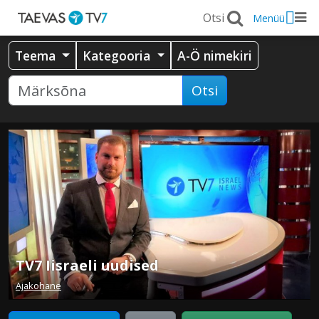
Menüü
Teema
Kategooria
A-Ö nimekiri
Otsi
TV7 Iisraeli uudised
Ajakohane