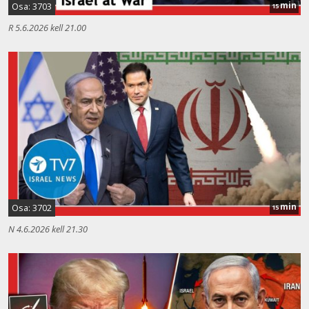
min
Osa: 3703
15
R 5.6.2026 kell 21.00
min
Osa: 3702
15
N 4.6.2026 kell 21.30