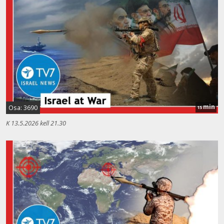
min
Osa: 3690
15
K 13.5.2026 kell 21.30