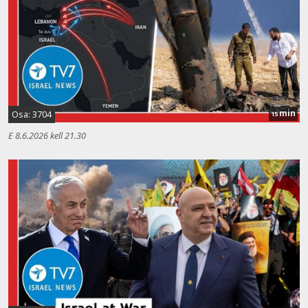
min
Osa: 3704
15
E 8.6.2026 kell 21.30