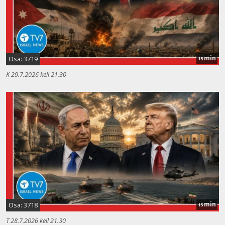
min
Osa: 3719
15
K 29.7.2026 kell 21.30
min
Osa: 3718
15
T 28.7.2026 kell 21.30