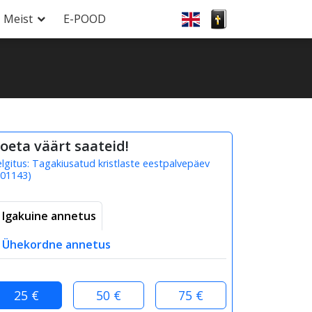
Meist
E-POOD
oeta väärt saateid!
elgitus:
Tagakiusatud kristlaste eestpalvepäev
01143
)
Igakuine annetus
Ühekordne annetus
25 €
50 €
75 €