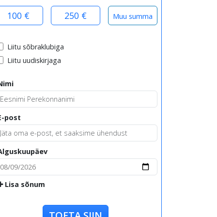
100 €
250 €
Liitu sõbraklubiga
Liitu uudiskirjaga
Nimi
E-post
Alguskuupäev
Lisa sõnum
TOETA SIIN