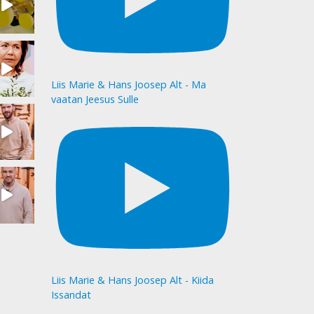
Liis Marie & Hans Joosep Alt - Ma
vaatan Jeesus Sulle
Liis Marie & Hans Joosep Alt - Kiida
Issandat