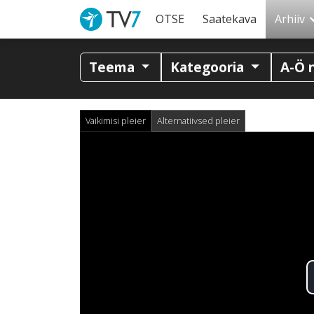
OTSE
Saatekava
Arhiiv
Teema
Kategooria
A-Ö 
Vaikimisi pleier
Alternatiivsed pleier