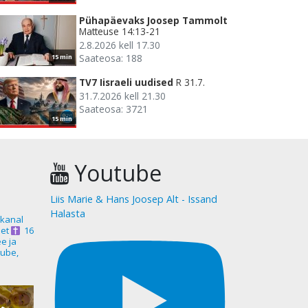
Pühapäevaks Joosep Tammolt
Matteuse 14:13-21
2.8.2026 kell 17.30
Saateosa: 188
15 min
TV7 Iisraeli uudised
R 31.7.
31.7.2026 kell 21.30
Saateosa: 3721
15 min
Youtube
Liis Marie & Hans Joosep Alt - Issand
Halasta
akanal
et
16
ee ja
ube,