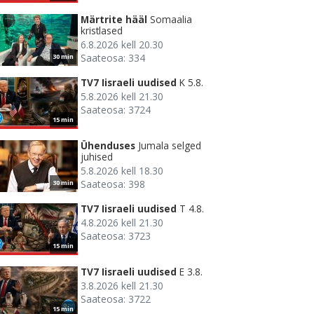
Märtrite hääl
Somaalia
kristlased
6.8.2026 kell 20.30
Saateosa: 334
30 min
TV7 Iisraeli uudised
K 5.8.
5.8.2026 kell 21.30
Saateosa: 3724
15 min
Ühenduses
Jumala selged
juhised
5.8.2026 kell 18.30
Saateosa: 398
30 min
TV7 Iisraeli uudised
T 4.8.
4.8.2026 kell 21.30
Saateosa: 3723
15 min
TV7 Iisraeli uudised
E 3.8.
3.8.2026 kell 21.30
Saateosa: 3722
15 min