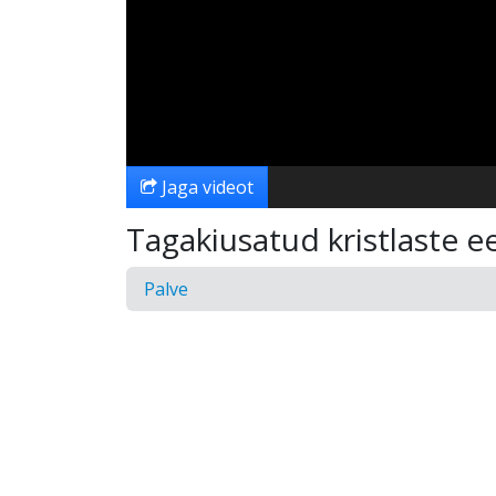
Jaga videot
Tagakiusatud kristlaste e
Palve