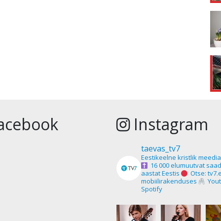
acebook
Instagram
taevas_tv7
Eestikeelne kristlik meedi
16 000 elumuutvat saad
aastat Eestis
Otse: tv7.
mobiilirakenduses
Yout
Spotify