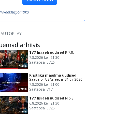
Privaatsuspoliitika
AUTOPLAY
uemad arhiivis
TV7 Iisraeli uudised
R 7.8.
7.8.2026 kell 21.30
Saateosa: 3726
15 min
Kristliku maailma uudised
Saade oli USAs eetris 31.07.2026
7.8.2026 kell 21.00
Saateosa: 717
30 min
TV7 Iisraeli uudised
N 6.8.
6.8.2026 kell 21.30
Saateosa: 3725
15 min