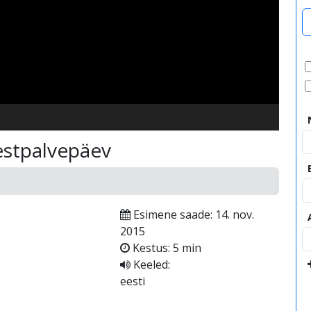
video
estpalvepäev
Esimene saade: 14. nov.
2015
Kestus: 5 min
Keeled:
eesti