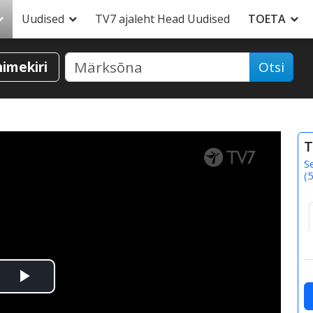
Uudised
TV7 ajaleht Head Uudised
TOETA
nimekiri
Otsi
T
S
(
5
Esita