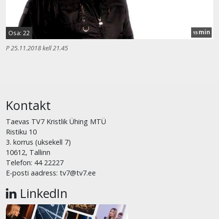
min
Osa: 22
15
P 25.11.2018 kell 21.45
Kontakt
Taevas TV7 Kristlik Ühing MTÜ
Ristiku 10
3. korrus (uksekell 7)
10612, Tallinn
Telefon: 44 22227
E-posti aadress: tv7@tv7.ee
LinkedIn