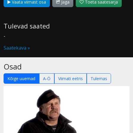
Vaata viimast osa
Jaga
Toeta saatesarja
Tulevad saated
-
Saatekava »
Osad
Kõige uuemad
A-Ö
Viimati eetris
Tulemas