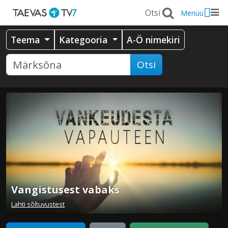
Menüü
Teema
Kategooria
A-Ö nimekiri
Otsi
Vangistusest vabaks
Lahti sõltuvustest