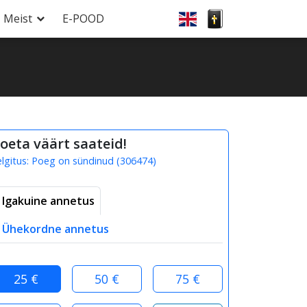
Meist
E-POOD
oeta väärt saateid!
elgitus:
Poeg on sündinud
(
306474
)
Igakuine annetus
Ühekordne annetus
25 €
50 €
75 €