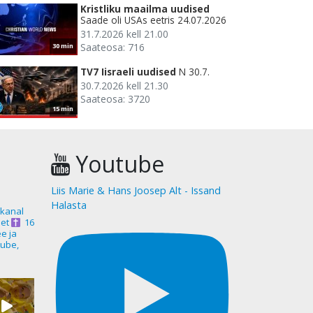
Kristliku maailma uudised
Saade oli USAs eetris 24.07.2026
31.7.2026 kell 21.00
Saateosa: 716
30 min
TV7 Iisraeli uudised
N 30.7.
30.7.2026 kell 21.30
Saateosa: 3720
15 min
Youtube
Liis Marie & Hans Joosep Alt - Issand
Halasta
akanal
et
16
ee ja
ube,