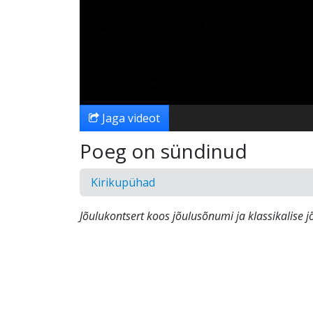
Jaga videot
Poeg on sündinud
Kirikupühad
Jõulukontsert koos jõulusõnumi ja klassikalise 