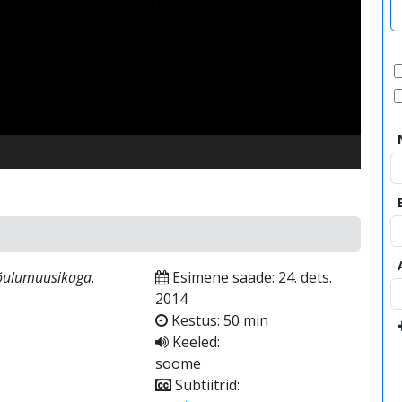
video
jõulumuusikaga.
Esimene saade: 24. dets.
2014
Kestus: 50 min
Keeled:
soome
Subtiitrid: