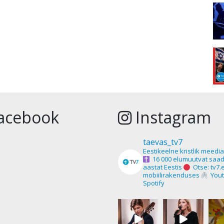
acebook
Instagram
taevas_tv7
Eestikeelne kristlik meedi
16 000 elumuutvat saad
aastat Eestis
Otse: tv7.
mobiilirakenduses
Yout
Spotify