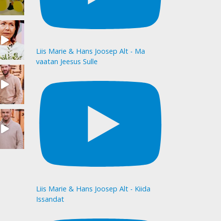
Liis Marie & Hans Joosep Alt - Ma
vaatan Jeesus Sulle
Liis Marie & Hans Joosep Alt - Kiida
Issandat