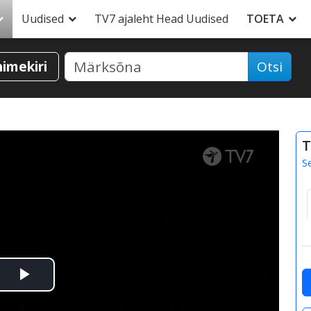
Uudised
TV7 ajaleht Head Uudised
TOETA
nimekiri
Otsi
T
S
Esita