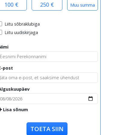
100 €
250 €
Liitu sõbraklubiga
Liitu uudiskirjaga
Nimi
E-post
Alguskuupäev
Lisa sõnum
TOETA SIIN