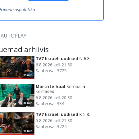
Privaatsuspoliitika
AUTOPLAY
uemad arhiivis
TV7 Iisraeli uudised
N 6.8.
6.8.2026 kell 21.30
Saateosa: 3725
15 min
Märtrite hääl
Somaalia
kristlased
6.8.2026 kell 20.30
Saateosa: 334
30 min
TV7 Iisraeli uudised
K 5.8.
5.8.2026 kell 21.30
Saateosa: 3724
15 min