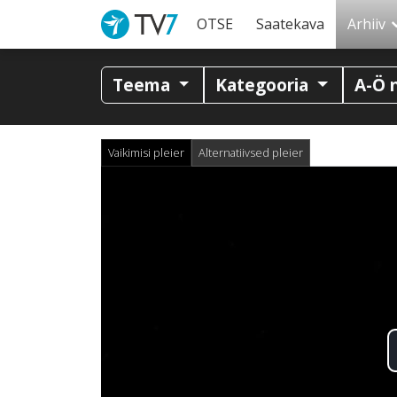
OTSE
Saatekava
Arhiiv
Teema
Kategooria
A-Ö 
Vaikimisi pleier
Alternatiivsed pleier