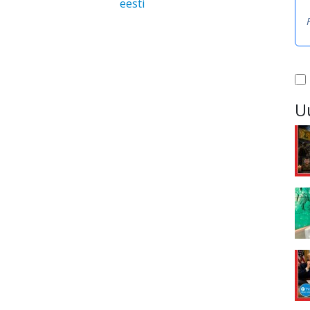
eesti
U