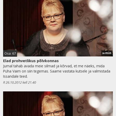
min
Osa: 67
30
Elad prohvetlikus põlvkonnas
Jumal tahab avada meie silmad ja kõrvad, et me näeks, mida
Püha Vaim on siin tegemas. Saame vastata kutsele ja valmistada
Issandale teed.
R 26.10.2012 kell 21.40