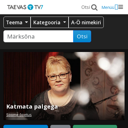
Menüü
Teema
Kategooria
A-Ö nimekiri
Otsi
Katmata palgega
Soome õpetus