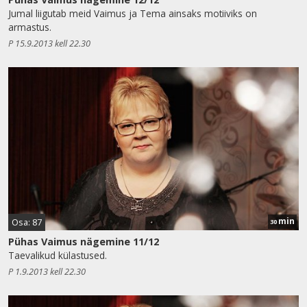
Jumal liigutab meid Vaimus ja Tema ainsaks motiiviks on
armastus.
P 15.9.2013 kell 22.30
min
Osa: 87
30
Pühas Vaimus nägemine 11/12
Taevalikud külastused.
P 1.9.2013 kell 22.30