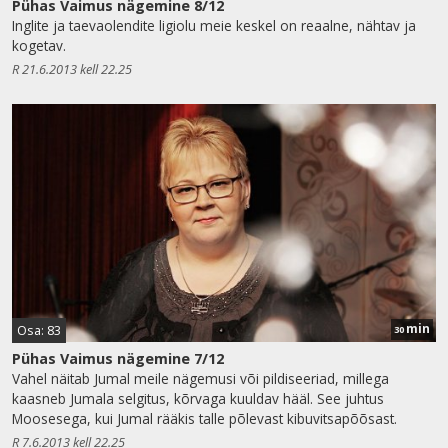
Pühas Vaimus nägemine 8/12
Inglite ja taevaolendite ligiolu meie keskel on reaalne, nähtav ja
kogetav.
R 21.6.2013 kell 22.25
min
Osa: 83
30
Pühas Vaimus nägemine 7/12
Vahel näitab Jumal meile nägemusi või pildiseeriad, millega
kaasneb Jumala selgitus, kõrvaga kuuldav hääl. See juhtus
Moosesega, kui Jumal rääkis talle põlevast kibuvitsapõõsast.
R 7.6.2013 kell 22.25