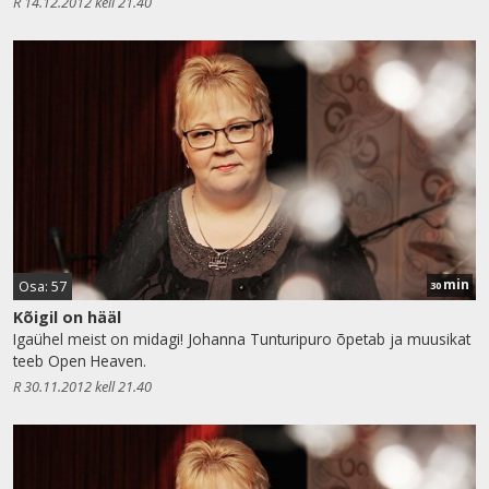
R 14.12.2012 kell 21.40
min
Osa: 57
30
Kõigil on hääl
Igaühel meist on midagi! Johanna Tunturipuro õpetab ja muusikat
teeb Open Heaven.
R 30.11.2012 kell 21.40