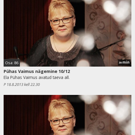
min
Osa: 86
30
Pühas Vaimus nägemine 10/12
Ela Pühas Vaimus avatud taeva all.
P 18.8.2013 kell 22.30