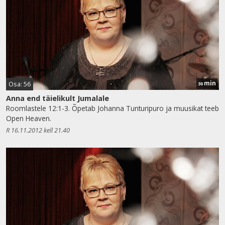
min
Osa: 56
30
Anna end täielikult Jumalale
Roomlastele 12:1-3. Õpetab Johanna Tunturipuro ja muusikat teeb
Open Heaven.
R 16.11.2012 kell 21.40