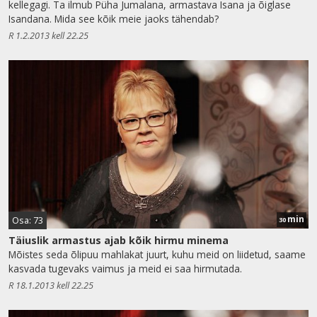
kellegagi. Ta ilmub Püha Jumalana, armastava Isana ja õiglase
Isandana. Mida see kõik meie jaoks tähendab?
R 1.2.2013 kell 22.25
min
Osa: 73
30
Täiuslik armastus ajab kõik hirmu minema
Mõistes seda õlipuu mahlakat juurt, kuhu meid on liidetud, saame
kasvada tugevaks vaimus ja meid ei saa hirmutada.
R 18.1.2013 kell 22.25