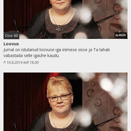
min
Osa: 60
30
Loovus
Jumal on istutanud loovuse iga inimese sisse ja Ta tahab
vabastada selle igaühe kaudu.
P 10.8.2014 kell 18.00