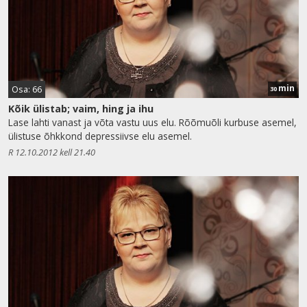
min
Osa: 66
30
Kõik ülistab; vaim, hing ja ihu
Lase lahti vanast ja võta vastu uus elu. Rõõmuõli kurbuse asemel,
ülistuse õhkkond depressiivse elu asemel.
R 12.10.2012 kell 21.40