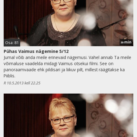
min
Osa: 81
30
Pühas Vaimus nägemine 5/12
Jumal võib anda meile erinevaid nägemusi. Vahel annab Ta meile
võimaluse vaadelda midagi Vaimus otsekui filmi. See on
panoraamvaade ehk pildisari ja liikuv pilt, millest räägitakse ka
Piiblis.
R 10.5.2013 kell 22.25