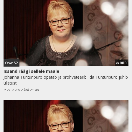
min
Osa: 52
30
Issand räägi sellele maale
Johanna Tunturipuro õpetab ja prohveteerib. Ida Tunturipuro juhib
ülistust.
R 21.9.2012 kell 21.40