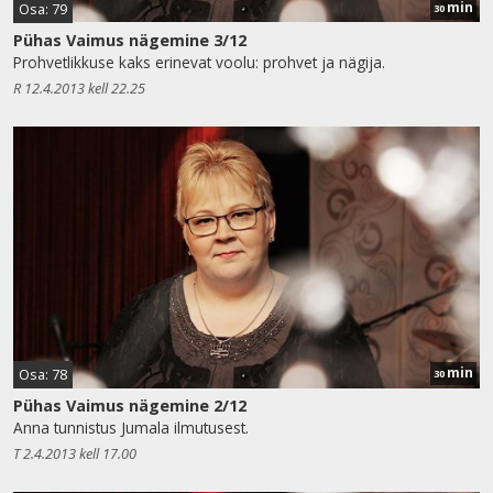
min
Osa: 79
30
Pühas Vaimus nägemine 3/12
Prohvetlikkuse kaks erinevat voolu: prohvet ja nägija.
R 12.4.2013 kell 22.25
min
Osa: 78
30
Pühas Vaimus nägemine 2/12
Anna tunnistus Jumala ilmutusest.
T 2.4.2013 kell 17.00