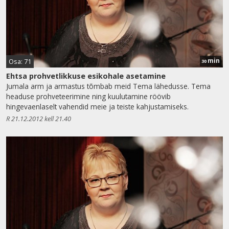
min
Osa: 71
30
Ehtsa prohvetlikkuse esikohale asetamine
Jumala arm ja armastus tõmbab meid Tema lähedusse. Tema
headuse prohveteerimine ning kuulutamine röövib
hingevaenlaselt vahendid meie ja teiste kahjustamiseks.
R 21.12.2012 kell 21.40