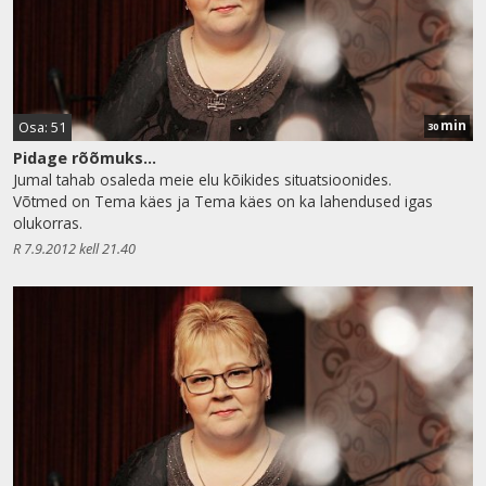
min
Osa: 51
30
Pidage rõõmuks...
Jumal tahab osaleda meie elu kõikides situatsioonides.
Võtmed on Tema käes ja Tema käes on ka lahendused igas
olukorras.
R 7.9.2012 kell 21.40