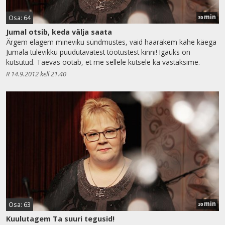
min
Osa: 64
30
Jumal otsib, keda välja saata
Ärgem elagem mineviku sündmustes, vaid haarakem kahe käega
Jumala tulevikku puudutavatest tõotustest kinni! Igaüks on
kutsutud. Taevas ootab, et me sellele kutsele ka vastaksime.
R 14.9.2012 kell 21.40
min
Osa: 63
30
Kuulutagem Ta suuri tegusid!