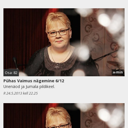
min
Osa: 82
30
Pühas Vaimus nägemine 6/12
Unenäod ja Jumala pildikeel.
R 24.5.2013 kell 22.25