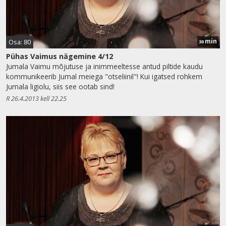
min
Osa: 80
30
Pühas Vaimus nägemine 4/12
Jumala Vaimu mõjutuse ja inimmeeltesse antud piltide kaudu
kommunikeerib Jumal meiega "otseliinil"! Kui igatsed rohkem
Jumala ligiolu, siis see ootab sind!
R 26.4.2013 kell 22.25