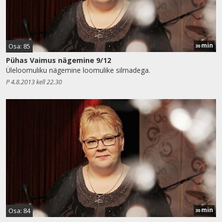
min
Osa: 85
30
Pühas Vaimus nägemine 9/12
Üleloomuliku nägemine loomulike silmadega.
P 4.8.2013 kell 22.30
min
Osa: 84
30