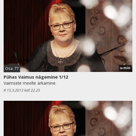
min
Osa: 77
30
Pühas Vaimus nägemine 1/12
Vaimsete meelte ärkamine.
R 15.3.2013 kell 22.25