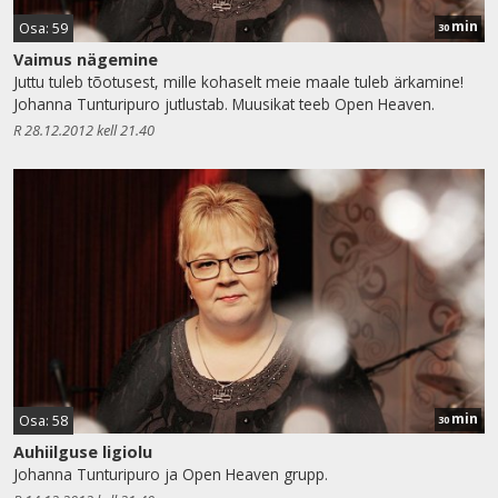
min
Osa: 59
30
Vaimus nägemine
Juttu tuleb tõotusest, mille kohaselt meie maale tuleb ärkamine!
Johanna Tunturipuro jutlustab. Muusikat teeb Open Heaven.
R 28.12.2012 kell 21.40
min
Osa: 58
30
Auhiilguse ligiolu
Johanna Tunturipuro ja Open Heaven grupp.