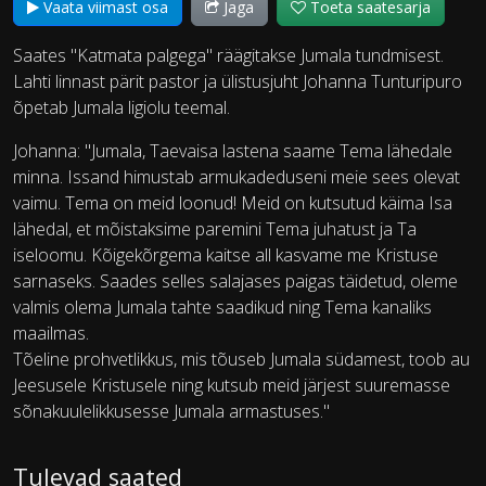
Vaata viimast osa
Jaga
Toeta saatesarja
Saates "Katmata palgega" räägitakse Jumala tundmisest.
Lahti linnast pärit pastor ja ülistusjuht Johanna Tunturipuro
õpetab Jumala ligiolu teemal.
Johanna: "Jumala, Taevaisa lastena saame Tema lähedale
minna. Issand himustab armukadeduseni meie sees olevat
vaimu. Tema on meid loonud! Meid on kutsutud käima Isa
lähedal, et mõistaksime paremini Tema juhatust ja Ta
iseloomu. Kõigekõrgema kaitse all kasvame me Kristuse
sarnaseks. Saades selles salajases paigas täidetud, oleme
valmis olema Jumala tahte saadikud ning Tema kanaliks
maailmas.
Tõeline prohvetlikkus, mis tõuseb Jumala südamest, toob au
Jeesusele Kristusele ning kutsub meid järjest suuremasse
sõnakuulelikkusesse Jumala armastuses."
Tulevad saated