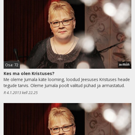
min
Osa: 72
30
Kes ma olen Kristuses?
Me oleme Jumala käte looming, loodud Jeesuses Kristuses heade
tegude tarvis. Oleme Jumala poolt valitud pühad ja armastatud.
R 4.1.2013 kell 22.25