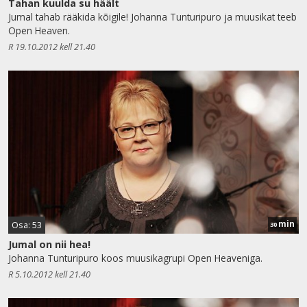
Tahan kuulda su häält
Jumal tahab rääkida kõigile! Johanna Tunturipuro ja muusikat teeb
Open Heaven.
R 19.10.2012 kell 21.40
min
Osa: 53
30
Jumal on nii hea!
Johanna Tunturipuro koos muusikagrupi Open Heaveniga.
R 5.10.2012 kell 21.40