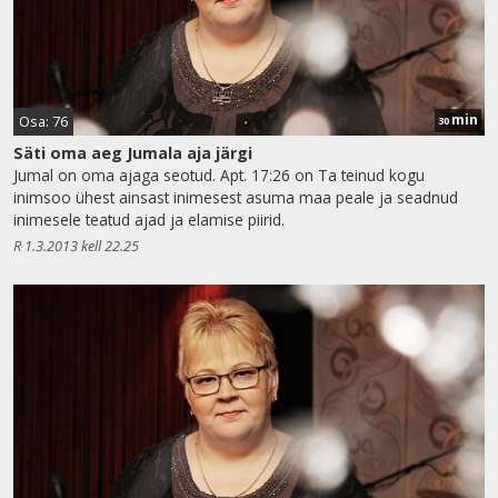
min
Osa: 76
30
Säti oma aeg Jumala aja järgi
Jumal on oma ajaga seotud. Apt. 17:26 on Ta teinud kogu
inimsoo ühest ainsast inimesest asuma maa peale ja seadnud
inimesele teatud ajad ja elamise piirid.
R 1.3.2013 kell 22.25