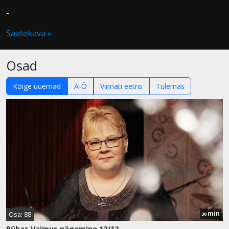
-
Saatekava »
Osad
Kõige uuemad
A-Ö
Viimati eetris
Tulemas
min
Osa: 88
30
Pühas Vaimus nägemine 12/12