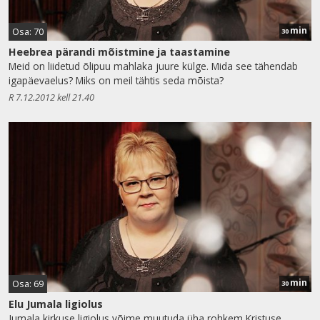
min
Osa: 70
30
Heebrea pärandi mõistmine ja taastamine
Meid on liidetud õlipuu mahlaka juure külge. Mida see tähendab
igapäevaelus? Miks on meil tähtis seda mõista?
R 7.12.2012 kell 21.40
min
Osa: 69
30
Elu Jumala ligiolus
Jumala kirkuse ligiolus võime muutuda üha rohkem Kristuse