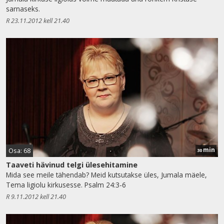
sarnaseks.
R 23.11.2012 kell 21.40
min
Osa: 68
30
Taaveti hävinud telgi ülesehitamine
Mida see meile tähendab? Meid kutsutakse üles, Jumala mäele,
Tema ligiolu kirkusesse. Psalm 24:3-6
R 9.11.2012 kell 21.40