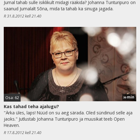
Jumal tahab sulle isiklikult midagi rääkida? Johanna Tunturipuro on
saanud Jumalalt Sõna, mida ta tahab ka sinuga jagada.
R 31.8.2012 kell 21.40
min
Osa: 62
30
Kas tahad teha ajalugu?
"Ärka üles, laps! Nüüd on su aeg särada. Oled sündinud selle aja
jaoks." Jutlustab Johanna Tunturipuro ja muusikat teeb Open
Heaven.
R 17.8.2012 kell 21.40