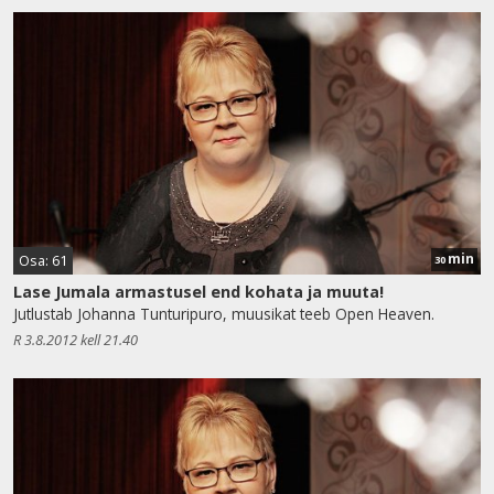
min
Osa: 61
30
Lase Jumala armastusel end kohata ja muuta!
Jutlustab Johanna Tunturipuro, muusikat teeb Open Heaven.
R 3.8.2012 kell 21.40