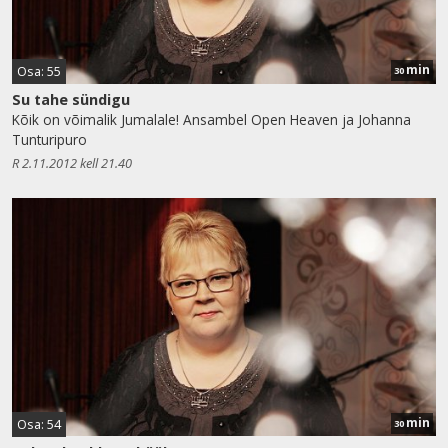
min
Osa: 55
30
Su tahe sündigu
Kõik on võimalik Jumalale! Ansambel Open Heaven ja Johanna
Tunturipuro
R 2.11.2012 kell 21.40
min
Osa: 54
30