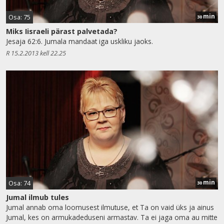
min
Osa: 75
30
Miks Iisraeli pärast palvetada?
Jesaja 62:6. Jumala mandaat iga uskliku jaoks.
R 15.2.2013 kell 22.25
min
Osa: 74
30
Jumal ilmub tules
Jumal annab oma loomusest ilmutuse, et Ta on vaid üks ja ainus
Jumal, kes on armukadeduseni armastav. Ta ei jaga oma au mitte