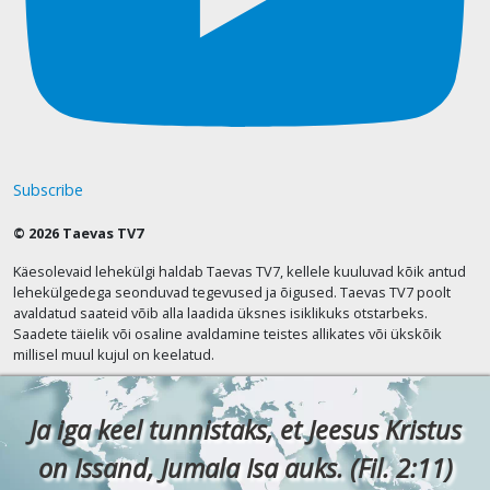
Subscribe
© 2026 Taevas TV7
Käesolevaid lehekülgi haldab Taevas TV7, kellele kuuluvad kõik antud
lehekülgedega seonduvad tegevused ja õigused. Taevas TV7 poolt
avaldatud saateid võib alla laadida üksnes isiklikuks otstarbeks.
Saadete täielik või osaline avaldamine teistes allikates või ükskõik
millisel muul kujul on keelatud.
Ja iga keel tunnistaks, et Jeesus Kristus
on Issand, Jumala Isa auks. (Fil. 2:11)