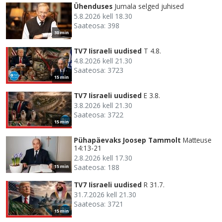
Ühenduses
Jumala selged juhised
5.8.2026 kell 18.30
Saateosa: 398
30 min
TV7 Iisraeli uudised
T 4.8.
4.8.2026 kell 21.30
Saateosa: 3723
15 min
TV7 Iisraeli uudised
E 3.8.
3.8.2026 kell 21.30
Saateosa: 3722
15 min
Pühapäevaks Joosep Tammolt
Matteuse
14:13-21
2.8.2026 kell 17.30
Saateosa: 188
15 min
TV7 Iisraeli uudised
R 31.7.
31.7.2026 kell 21.30
Saateosa: 3721
15 min