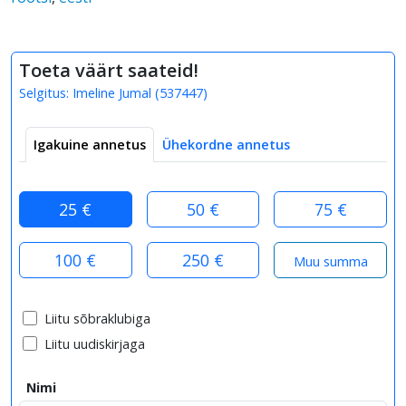
Toeta väärt saateid!
Selgitus:
Imeline Jumal
(
537447
)
Igakuine annetus
Ühekordne annetus
25 €
50 €
75 €
100 €
250 €
Liitu sõbraklubiga
Liitu uudiskirjaga
Nimi