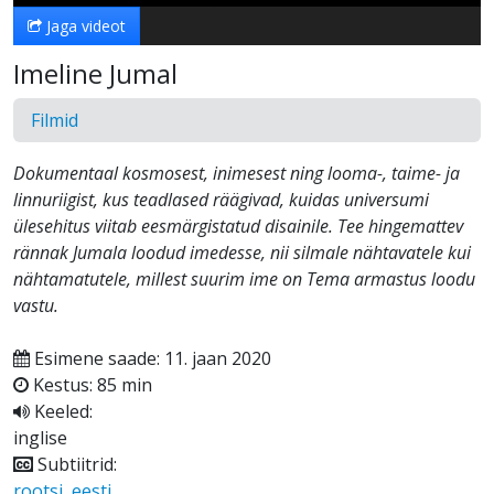
Jaga videot
Imeline Jumal
Filmid
Dokumentaal kosmosest, inimesest ning looma-, taime- ja
linnuriigist, kus teadlased räägivad, kuidas universumi
ülesehitus viitab eesmärgistatud disainile. Tee hingemattev
rännak Jumala loodud imedesse, nii silmale nähtavatele kui
nähtamatutele, millest suurim ime on Tema armastus loodu
vastu.
Esimene saade: 11. jaan 2020
Kestus: 85 min
Keeled:
inglise
Subtiitrid:
rootsi
,
eesti