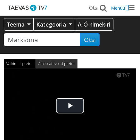
Menüü
Teema
Kategooria
A-Ö nimekiri
Otsi
Vaikimisi pleier
Alternatiivsed pleier
Esita
video