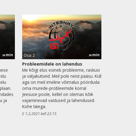
min
min
Osa: 2
30
30
Probleemidele on lahendus
imese
Me kõigi elus esineb probleeme, raskusi
astu
ja väljakutseid. Meil pole neist pääsu. Küll
elu
aga on meil imeline võimalus pöörduda
plaan.
oma murede-probleemide korral
endades
Jeesuse poole, kellel on olemas kõik
u ja
vajaminevad vastused ja lahendused.
Kohe täiega.
E 1.2.2021 kell 22.15