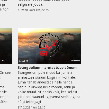
u ja
selgusele jõuda.
ei tohi
E 18.10.2021 kell 22.15
min
min
Osa: 6
30
30
Evangeelium – armastuse sõnum
 On see
Evangeelium pole muud kui Jumala
s
armastuse sõnum kogu inimkonnale.
a
Jumal tahab andestada neile nende
ema
patud ja kinkida neile rõõmu, rahu ja
meile
kõike muud. Nii peaks kõik, kes sellest
istõttu
juba osa saanud, igatsema seda jagada
kõike
kõigi teistegagi.
E 7.6.2021 kell 22.15