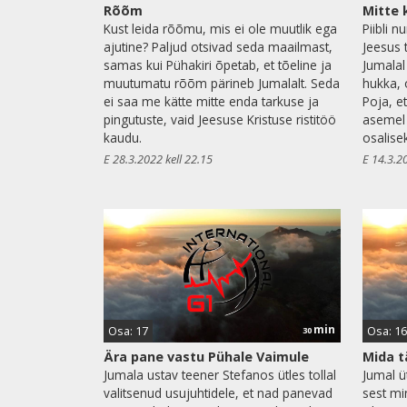
Rõõm
Mitte 
Kust leida rõõmu, mis ei ole muutlik ega
Piibli n
ajutine? Paljud otsivad seda maailmast,
Jeesus 
samas kui Pühakiri õpetab, et tõeline ja
Jumalal
muutumatu rõõm pärineb Jumalalt. Seda
hukka,
ei saa me kätte mitte enda tarkuse ja
Poja, e
pingutuste, vaid Jeesuse Kristuse ristitöö
asemel
kaudu.
osalise
E 28.3.2022 kell 22.15
E 14.3.2
min
Osa: 17
Osa: 16
30
Ära pane vastu Pühale Vaimule
Mida t
Jumala ustav teener Stefanos ütles tollal
Jumal ü
valitsenud usujuhtidele, et nad panevad
sest mi