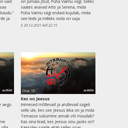
on vaid
on Jumala jõud, Püha Vaimu vägi. Selles
 saa
saates avavad Arto ja Serena, mida
 kaudu."
Püha Vaimu vägi endast kujutab, mida
rde ja
see teeb ja milleks seda on vaja.
E 20.12.2021 kell 22.15
min
min
Osa: 10
30
30
Kes on Jeesus
se aegu
Inimesed mõtlevad ja arutlevad sageli
selle üle, kes see Jeesus ikka on ja mida
Temasse uskumine annab või muudab?
äme
Kas sina tead, kes Jeesus sinu jaoks on?
 olla
Käesolev saade aitab selles osas