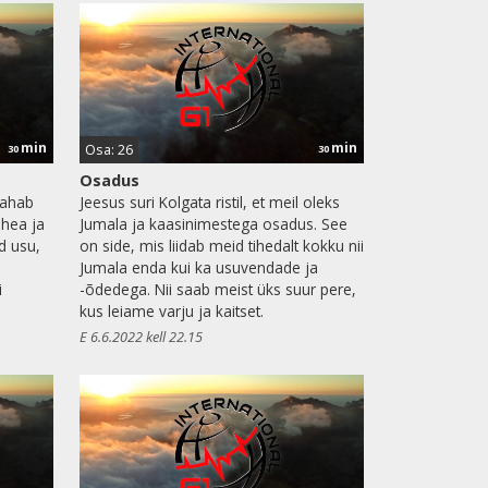
min
min
Osa: 26
30
30
Osadus
tahab
Jeesus suri Kolgata ristil, et meil oleks
 hea ja
Jumala ja kaasinimestega osadus. See
d usu,
on side, mis liidab meid tihedalt kokku nii
Jumala enda kui ka usuvendade ja
i
-õdedega. Nii saab meist üks suur pere,
kus leiame varju ja kaitset.
E 6.6.2022 kell 22.15