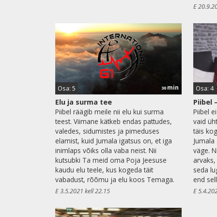
E 20.9.2
min
Osa: 5
Osa: 4
30
Elu ja surma tee
Piibel
Piibel räägib meile nii elu kui surma
Piibel 
teest. Viimane kätkeb endas pattudes,
vaid üh
valedes, sidumistes ja pimeduses
täis ko
elamist, kuid Jumala igatsus on, et iga
Jumala 
inimlaps võiks olla vaba neist. Nii
väge. Ni
kutsubki Ta meid oma Poja Jeesuse
arvaks,
kaudu elu teele, kus kogeda täit
seda lu
vabadust, rõõmu ja elu koos Temaga.
end sel
E 3.5.2021 kell 22.15
E 5.4.202