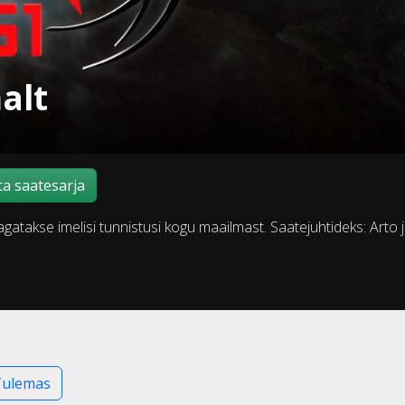
alt
a saatesarja
gatakse imelisi tunnistusi kogu maailmast. Saatejuhtideks: Arto 
Tulemas