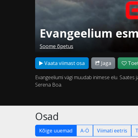
Evangeelium esm
Soome õpetus
Vaata viimast osa
Jaga
Toet
Evangeeliumi vägi muudab inimese elu. Saates ja
Serena Boa.
Osad
Kõige uuemad
A-Ö
Viimati eetris