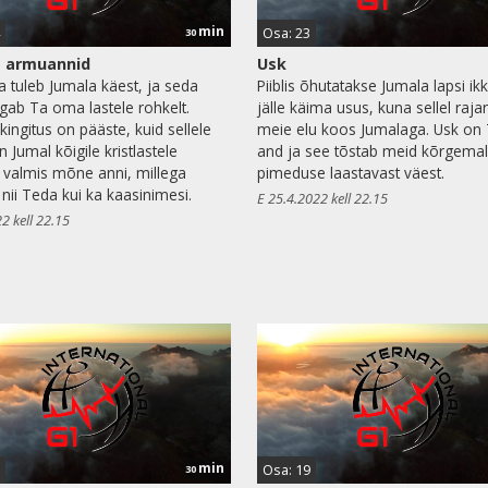
min
Osa: 23
30
a armuannid
Usk
a tuleb Jumala käest, ja seda
Piiblis õhutatakse Jumala lapsi ikk
gab Ta oma lastele rohkelt.
jälle käima usus, kuna sellel raj
kingitus on pääste, kuid sellele
meie elu koos Jumalaga. Usk o
n Jumal kõigile kristlastele
and ja see tõstab meid kõrgema
valmis mõne anni, millega
pimeduse laastavast väest.
 nii Teda kui ka kaasinimesi.
E 25.4.2022 kell 22.15
2 kell 22.15
min
Osa: 19
30