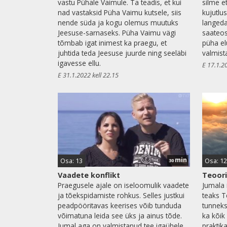
vastu Pühale Vaimule. Ta teadis, et kui
silme e
nad vastaksid Püha Vaimu kutsele, siis
kujutlus
nende süda ja kogu olemus muutuks
langeda 
Jeesuse-sarnaseks. Püha Vaimu vägi
saateos
tõmbab igat inimest ka praegu, et
püha el
juhtida teda Jeesuse juurde ning seeläbi
valmist
igavesse ellu.
E 17.1.2
E 31.1.2022 kell 22.15
min
Osa: 13
Osa: 12
30
Vaadete konflikt
Teoori
Praegusele ajale on iseloomulik vaadete
Jumala 
ja tõekspidamiste rohkus. Selles justkui
teaks 
peadpööritavas keerises võib tunduda
tunneks
võimatuna leida see üks ja ainus tõde.
ka kõi
Jumal aga on valmistanud tee igaühele,
praktik