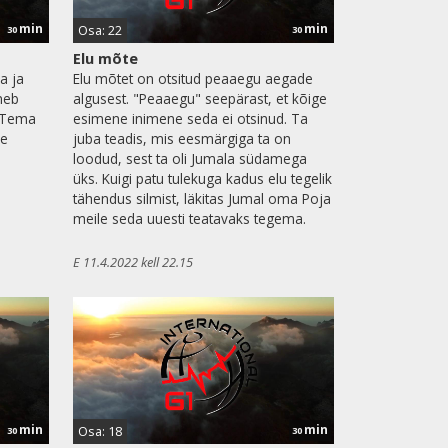
min
min
Osa: 22
30
30
Elu mõte
a ja
Elu mõtet on otsitud peaaegu aegade
aneb
algusest. "Peaaegu" seepärast, et kõige
n Tema
esimene inimene seda ei otsinud. Ta
le
juba teadis, mis eesmärgiga ta on
loodud, sest ta oli Jumala südamega
üks. Kuigi patu tulekuga kadus elu tegelik
tähendus silmist, läkitas Jumal oma Poja
meile seda uuesti teatavaks tegema.
E 11.4.2022 kell 22.15
min
min
Osa: 18
30
30