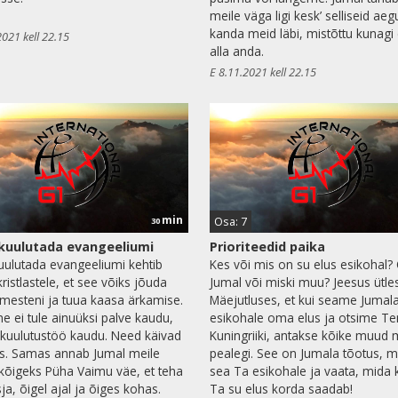
meile väga ligi kesk’ selliseid aeg
kanda meid läbi, mistõttu kunagi 
2021 kell 22.15
alla anda.
E 8.11.2021 kell 22.15
min
Osa: 7
30
kuulutada evangeeliumi
Prioriteedid paika
uulutada evangeeliumi kehtib
Kes või mis on su elus esikohal?
kristlastele, et see võiks jõuda
Jumal või miski muu? Jeesus ütle
nimesteni ja tuua kaasa ärkamise.
Mäejutluses, et kui seame Jumal
e ei tule ainuüksi palve kaudu,
esikohale oma elus ja otsime T
 kuulutustöö kaudu. Need käivad
Kuningriiki, antakse kõike muud 
s. Samas annab Jumal meile
pealegi. See on Jumala tõotus, m
 kõigeks Püha Vaimu väe, et teha
sea Ta esikohale ja vaata, mida 
ja, õigel ajal ja õiges kohas.
Ta su elus korda saadab!