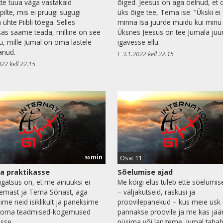
tte tuua väga vastakaid
õiged. Jeesus on aga öelnud, et 
pilte, mis ei pruugi sugugi
üks õige tee, Tema ise: "Ükski ei
ühte Piibli tõega. Selles
minna Isa juurde muidu kui minu
as saame teada, milline on see
Üksnes Jeesus on tee Jumala juu
u, mille Jumal on oma lastele
igavesse ellu.
anud.
E 3.1.2022 kell 22.15
022 kell 22.15
min
Osa: 11
30
a praktikasse
Sõelumise ajad
igatsus on, et me ainuüksi ei
Me kõigi elus tuleb ette sõelumi
Temast ja Tema Sõnast, aga
– väljakutseid, raskusi ja
ime neid isiklikult ja paneksime
proovilepanekud – kus meie usk
k oma teadmised-kogemused
pannakse proovile ja me kas jä
asse.
püsima või langeme. Jumal tahab