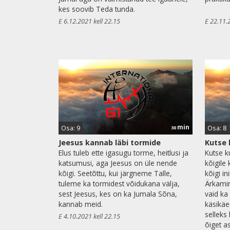
kes soovib Teda tunda.
E 6.12.2021 kell 22.15
E 22.11.
min
Osa: 9
Osa: 8
30
Jeesus kannab läbi tormide
Kutse 
Elus tuleb ette igasugu torme, heitlusi ja
Kutse k
katsumusi, aga Jeesus on üle nende
kõigile 
kõigi. Seetõttu, kui järgneme Talle,
kõigi i
tuleme ka tormidest võidukana välja,
Ärkamin
sest Jeesus, kes on ka Jumala Sõna,
vaid ka
kannab meid.
käsikäe
selleks
E 4.10.2021 kell 22.15
õiget as