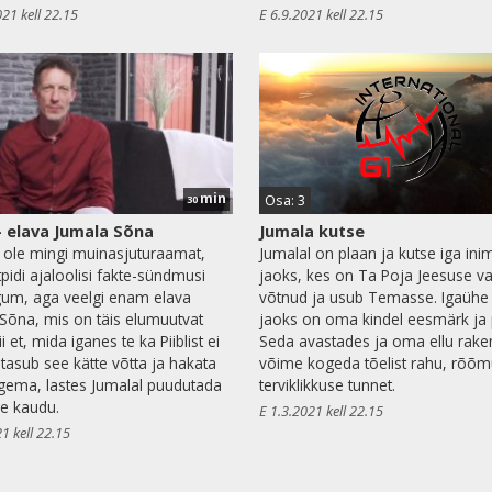
021 kell 22.15
E 6.9.2021 kell 22.15
min
Osa: 3
30
 – elava Jumala Sõna
Jumala kutse
ei ole mingi muinasjuturaamat,
Jumalal on plaan ja kutse iga in
tpidi ajaloolisi fakte-sündmusi
jaoks, kes on Ta Poja Jeesuse v
gum, aga veelgi enam elava
võtnud ja usub Temasse. Igaühe 
Sõna, mis on täis elumuutvat
jaoks on oma kindel eesmärk ja 
i et, mida iganes te ka Piiblist ei
Seda avastades ja oma ellu rak
 tasub see kätte võtta ja hakata
võime kogeda tõelist rahu, rõõm
gema, lastes Jumalal puudutada
terviklikkuse tunnet.
le kaudu.
E 1.3.2021 kell 22.15
1 kell 22.15