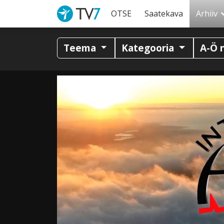
OTSE
Saatekava
Arhiiv
Teema
Kategooria
A-Ö 