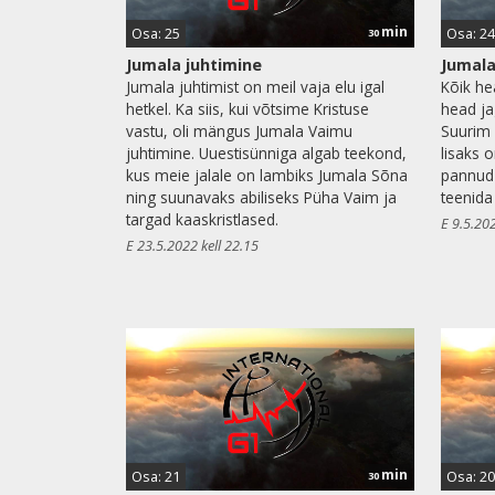
min
Osa: 25
Osa: 24
30
Jumala juhtimine
Jumal
Jumala juhtimist on meil vaja elu igal
Kõik he
hetkel. Ka siis, kui võtsime Kristuse
head ja
vastu, oli mängus Jumala Vaimu
Suurim 
juhtimine. Uuestisünniga algab teekond,
lisaks o
kus meie jalale on lambiks Jumala Sõna
pannud 
ning suunavaks abiliseks Püha Vaim ja
teenida
targad kaaskristlased.
E 9.5.202
E 23.5.2022 kell 22.15
min
Osa: 21
Osa: 20
30