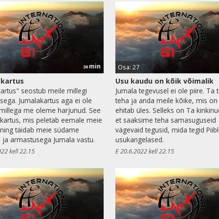
min
Osa: 27
30
kartus
Usu kaudu on kõik võimalik
artus" seostub meile millegi
Jumala tegevusel ei ole piire. Ta 
vsega. Jumalakartus aga ei ole
teha ja anda meile kõike, mis on
 millega me oleme harjunud. See
ehitab üles. Selleks on Ta kinkinu
kartus, mis peletab eemale meie
et saaksime teha samasuguseid
 ning täidab meie südame
vägevaid tegusid, mida tegid Piibl
 ja armastusega Jumala vastu.
usukangelased.
022 kell 22.15
E 20.6.2022 kell 22.15