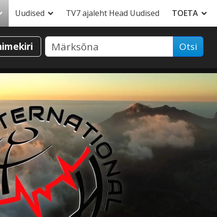
Uudised
TV7 ajaleht Head Uudised
TOETA
nimekiri
Otsi