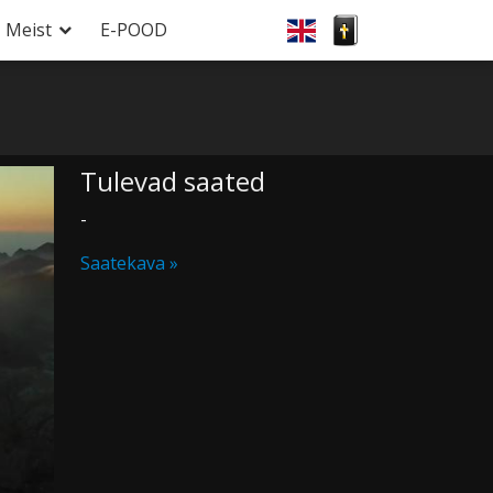
Meist
E-POOD
Tulevad saated
-
Saatekava »