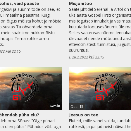
kohus, vaid pääste
Misjonitöö
urgakivi ja suurim tõde on see, et
Saatejuhtidel Serenal ja Artol on 
tuli maailma päästma. Kuigi
üks aasta Gospel Firsti organisat
 on õigus mõista kohut ja mõista
mis tegutseb innukalt ja väsimatul
 otsustas Ta ohverdada oma
kuulutada lootusesõnumit üle ma
t meie saaksime hukkamõistu
Selles saateosas näeme lennuka
 hoopis Tema rohke armu
ülevaadet nende möödunud aas
ks.
ettevõtmistest: tunnistusi, julgustu
suurüritusi.
022 kell 22.15
E 28.2.2022 kell 22.15
min
Osa: 15
30
ähendab püha elu?
Jeesus on tee
tleb oma Sõnas: "Olge pühad,
Eluteid, mille vahel valida, tundub
na olen püha!" Pühadus võib aga
rohkesti, ja paljud neist näivad h