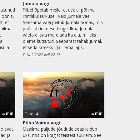
Jumala vägi
täitunud
Piibel õpetab meile, et usk ei põhine
sioonis,
inimlikul tarkusel, vaid Jumala väel.
t, et
Seesama vägi peitub Jumala Sõnas, mis
ailma.
päästab inimese hinge. Ilma Jumala
t
väeta ei saa me elada ka elu, milleks
ta
oleme kutsutud. Seepärast tahab Jumal,
si ja
et seda kogeks iga Tema laps.
E 14.2.2022 kell 22.15
min
min
Osa: 14
30
30
Püha Vaimu vägi
 olevat
Maailma paljude jõudude seas leidub
ead ja
üks, mis on kõigist teistest suurem. See