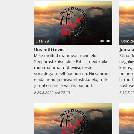
min
Osa: 29
Osa: 28
30
Uus mõtteviis
Jumala
Meie mõtted määravad meie elu.
Sõna "k
Seepärast kutsutakse Piiblis meid kõiki
negatii
muutma oma mõtteviisi, teiste
kartus,
sõnadega meelt uuendama. Nii saame
on hea 
elada head ja täisväärtuslikku elu, mille
hirmud
Jumal on meile valmis pannud.
austuse
E 29.8.2022 kell 22.15
E 15.8.2