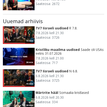
Saateosa: 2672
15 min
Uuemad arhiivis
TV7 Iisraeli uudised
R 7.8.
7.8.2026 kell 21.30
Saateosa: 3726
15 min
Kristliku maailma uudised
Saade oli USAs
eetris 31.07.2026
7.8.2026 kell 21.00
Saateosa: 717
30 min
TV7 Iisraeli uudised
N 6.8.
6.8.2026 kell 21.30
Saateosa: 3725
15 min
Märtrite hääl
Somaalia kristlased
6.8.2026 kell 20.30
Saateosa: 334
30 min