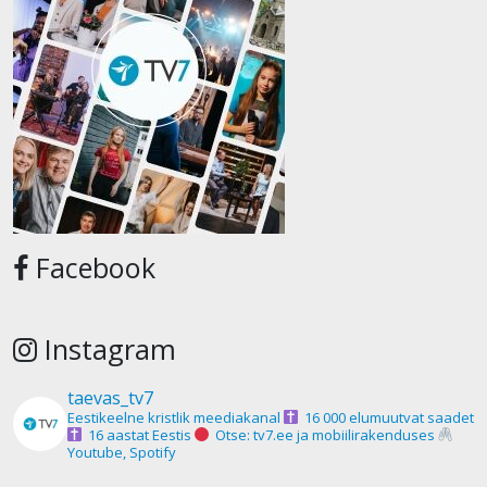
Facebook
Instagram
taevas_tv7
Eestikeelne kristlik meediakanal
16 000 elumuutvat saadet
16 aastat Eestis
Otse: tv7.ee ja mobiilirakenduses
Youtube, Spotify