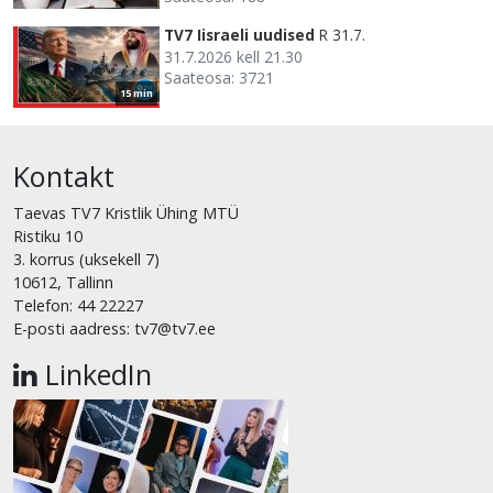
TV7 Iisraeli uudised
R 31.7.
31.7.2026 kell 21.30
Saateosa: 3721
15 min
Kontakt
Taevas TV7 Kristlik Ühing MTÜ
Ristiku 10
3. korrus (uksekell 7)
10612, Tallinn
Telefon: 44 22227
E-posti aadress: tv7@tv7.ee
LinkedIn