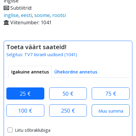
inglise
Subtiitrid:
inglise
,
eesti
,
soome
,
rootsi
Viitenumber: 1041
Toeta väärt saateid!
Selgitus:
TV7 Iisraeli uudised
(
1041
)
Igakuine annetus
Ühekordne annetus
25 €
50 €
75 €
100 €
250 €
Liitu sõbraklubiga