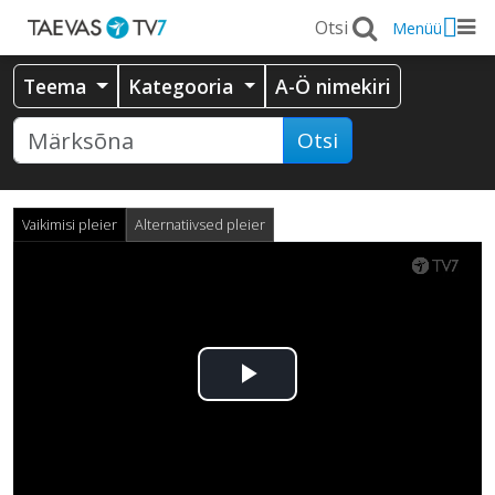
Menüü
Teema
Kategooria
A-Ö nimekiri
Otsi
Vaikimisi pleier
Alternatiivsed pleier
Esita
video