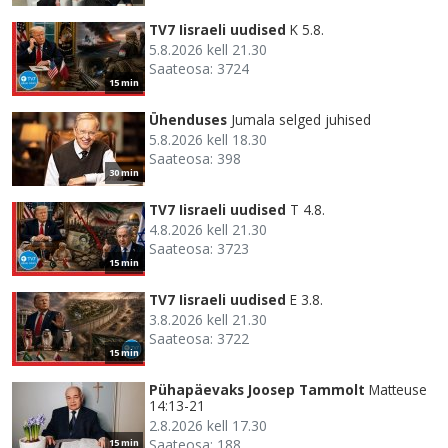
TV7 Iisraeli uudised
K 5.8.
5.8.2026 kell 21.30
Saateosa: 3724
15 min
Ühenduses
Jumala selged juhised
5.8.2026 kell 18.30
Saateosa: 398
30 min
TV7 Iisraeli uudised
T 4.8.
4.8.2026 kell 21.30
Saateosa: 3723
15 min
TV7 Iisraeli uudised
E 3.8.
3.8.2026 kell 21.30
Saateosa: 3722
15 min
Pühapäevaks Joosep Tammolt
Matteuse
14:13-21
2.8.2026 kell 17.30
Saateosa: 188
15 min