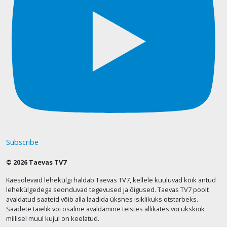
Subscribe
© 2026 Taevas TV7
Käesolevaid lehekülgi haldab Taevas TV7, kellele kuuluvad kõik antud
lehekülgedega seonduvad tegevused ja õigused. Taevas TV7 poolt
avaldatud saateid võib alla laadida üksnes isiklikuks otstarbeks.
Saadete täielik või osaline avaldamine teistes allikates või ükskõik
millisel muul kujul on keelatud.