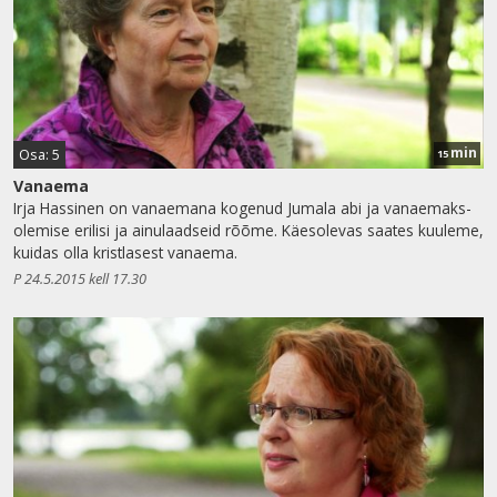
min
Osa: 5
15
Vanaema
Irja Hassinen on vanaemana kogenud Jumala abi ja vanaemaks-
olemise erilisi ja ainulaadseid rõõme. Käesolevas saates kuuleme,
kuidas olla kristlasest vanaema.
P 24.5.2015 kell 17.30