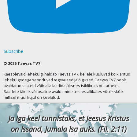
Subscribe
© 2026 Taevas TV7
Käesolevaid lehekülgi haldab Taevas TV7, kellele kuuluvad kõik antud
lehekülgedega seonduvad tegevused ja õigused. Taevas TV7 poolt
avaldatud saateid võib alla laadida üksnes isiklikuks otstarbeks.
Saadete täielik või osaline avaldamine teistes allikates või ükskõik
millisel muul kujul on keelatud.
Ja iga keel tunnistaks, et Jeesus Kristus
on Issand, Jumala Isa auks. (Fil. 2:11)