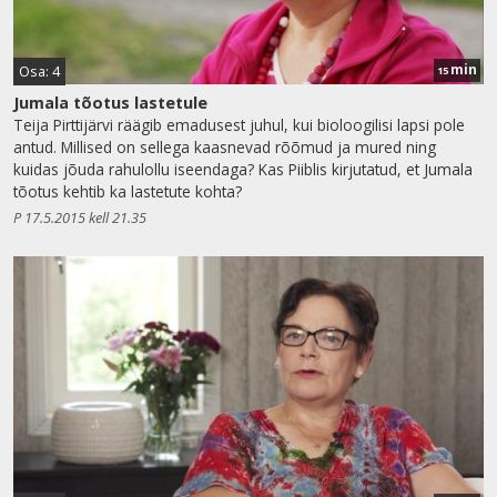
min
Osa: 4
15
Jumala tõotus lastetule
Teija Pirttijärvi räägib emadusest juhul, kui bioloogilisi lapsi pole
antud. Millised on sellega kaasnevad rõõmud ja mured ning
kuidas jõuda rahulollu iseendaga? Kas Piiblis kirjutatud, et Jumala
tõotus kehtib ka lastetute kohta?
P 17.5.2015 kell 21.35