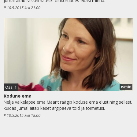
Jumal aitab raskeimateski olukordades edasi minna.
P 10.5.2015 kell 21.00
min
Osa: 1
15
Kodune ema
Nelja väikelapse ema Maarit räägib koduse ema elust ning sellest,
kuidas Jumal aitab keset argipäeva töid ja toimetusi.
P 10.5.2015 kell 18.00