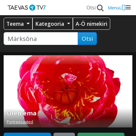
Menüü
Teema
Kategooria
A-Ö nimekiri
Otsi
Olen ema
Portreesaated