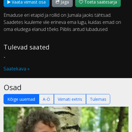
Vaata viimast osa
Jaga
Toeta saatesarja
Emaduse eri etapid ja rollid on Jumala jaoks tähtsad.
Saadetes kuuleme viie erineva ema lugu, kuidas emad on
oma eludega elanud tõeks Piiblis antud lubadused.
Tulevad saated
-
Saatekava »
Osad
Kõige uuemad
A-Ö
Viimati eetris
Tulemas