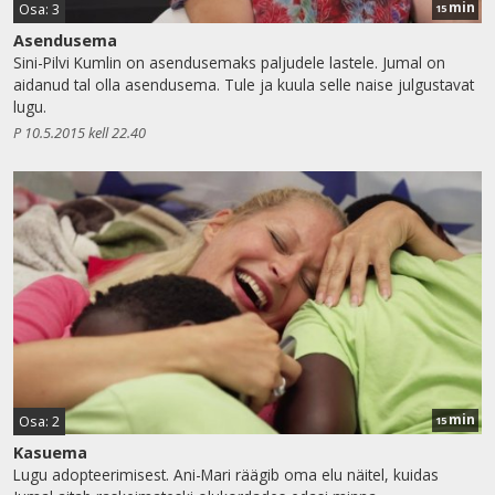
min
Osa: 3
15
Asendusema
Sini-Pilvi Kumlin on asendusemaks paljudele lastele. Jumal on
aidanud tal olla asendusema. Tule ja kuula selle naise julgustavat
lugu.
P 10.5.2015 kell 22.40
min
Osa: 2
15
Kasuema
Lugu adopteerimisest. Ani-Mari räägib oma elu näitel, kuidas