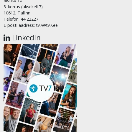
Ristiku 10
3. korrus (uksekell 7)
10612, Tallinn
Telefon: 44 22227
E-posti aadress: tv7@tv7.ee
LinkedIn