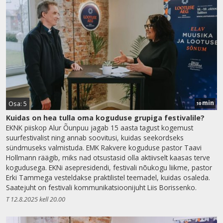
min
Osa: 5
10
Kuidas on hea tulla oma koguduse grupiga festivalile?
EKNK piiskop Alur Õunpuu jagab 15 aasta tagust kogemust
suurfestivalist ning annab soovitusi, kuidas seekordseks
sündmuseks valmistuda. EMK Rakvere koguduse pastor Taavi
Hollmann räägib, miks nad otsustasid olla aktiivselt kaasas terve
kogudusega. EKNi asepresidendi, festivali nõukogu liikme, pastor
Erki Tammega vesteldakse praktilistel teemadel, kuidas osaleda.
Saatejuht on festivali kommunikatsioonijuht Liis Borissenko.
T 12.8.2025 kell 20.00