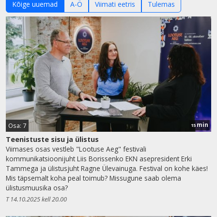
Kõige uuemad
A-Ö
Viimati eetris
Tulemas
min
Osa: 7
15
Teenistuste sisu ja ülistus
Viimases osas vestleb "Lootuse Aeg" festivali
kommunikatsioonijuht Liis Borissenko EKN asepresident Erki
Tammega ja ülistusjuht Ragne Ülevainuga. Festival on kohe käes!
Mis täpsemalt koha peal toimub? Missugune saab olema
ülistusmuusika osa?
T 14.10.2025 kell 20.00