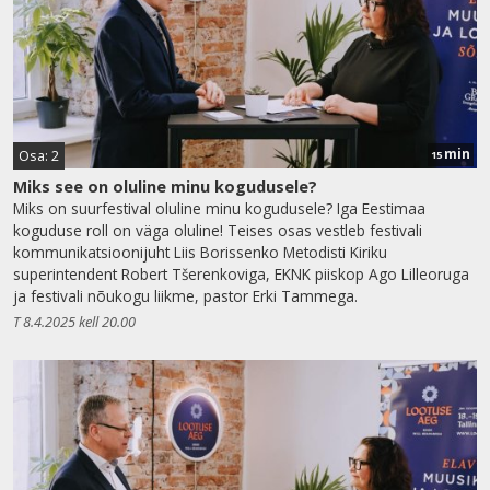
min
Osa: 2
15
Miks see on oluline minu kogudusele?
Miks on suurfestival oluline minu kogudusele? Iga Eestimaa
koguduse roll on väga oluline! Teises osas vestleb festivali
kommunikatsioonijuht Liis Borissenko Metodisti Kiriku
superintendent Robert Tšerenkoviga, EKNK piiskop Ago Lilleoruga
ja festivali nõukogu liikme, pastor Erki Tammega.
T 8.4.2025 kell 20.00