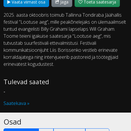
Vaata viimast osa
Jaga
Toeta saatesarja
2025. aasta oktoobris toimub Tallinna Tondiraba Jäähallis
festival ”Lootuse aeg”, mille peakõnelejaks on ülemaailmselt
tuntud evangelisti Billy Grahami lapselaps Will Graham.
Toome teieni igakuise saatesarja “Lootuse aeg”, mis
tutvustab suurfestivali ettevalmistusi. Festivali
kommunikatsioonijuht Liis Borissenko vestleb erinevate
korraldajatega ning intervjueerib pastoreid ja töötegijaid
erinevatest kogudustest.
Tulevad saated
-
Saatekava »
Osad