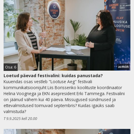
min
Osa: 6
20
Loetud päevad festivalini: kuidas panustada?
Kuuendas osas vestleb "Lootuse Aeg" festivali
kommunikatsioonijuht Liis Borissenko koolituste koordinaator
Helina Voognega ja EKN asepresident Erki Tammega. Festivalini
on jäänud vähem kui 40 päeva. Missugused sündmused ja
ettevalmistused toimuvad septembris? Kuidas igaüks saab
valmistuda?
T 9.9.2025 kell 20.00