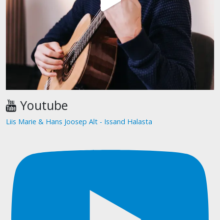
Youtube
Liis Marie & Hans Joosep Alt - Issand Halasta