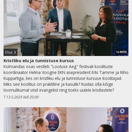
min
Osa: 3
15
Kristliku elu ja tunnistuse kursus
Kolmandas osas vestleb "Lootuse Aeg" festivali koolituste
koordinaator Helina Voogne EKN asepresident Erki Tamme ja Riho
Kuppartiga, kes on kristliku elu ja tunnistuse kursuse koolitajad.
Miks see koolitus on praktiline ja kasulik? Kuidas olla kõige
loomulikumal viisil evangelist ning toeks uutele kristlastele?
T 13.5.2025 kell 20.00