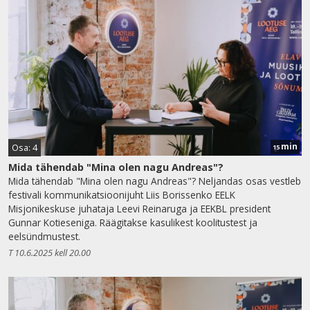
min
Osa: 4
15
Mida tähendab "Mina olen nagu Andreas"?
Mida tähendab "Mina olen nagu Andreas"? Neljandas osas vestleb
festivali kommunikatsioonijuht Liis Borissenko EELK
Misjonikeskuse juhataja Leevi Reinaruga ja EEKBL president
Gunnar Kotieseniga. Räägitakse kasulikest koolitustest ja
eelsündmustest.
T 10.6.2025 kell 20.00