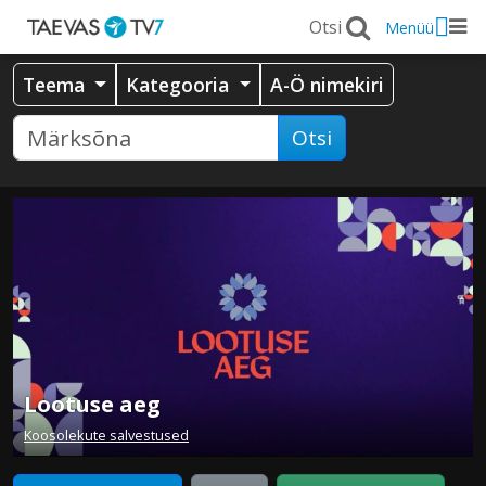
Menüü
Teema
Kategooria
A-Ö nimekiri
Otsi
Lootuse aeg
Koosolekute salvestused