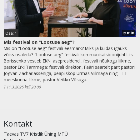
min
Osa: 1
20
Mis festival on "Lootuse aeg"?
Mis on "Lootuse aeg" festivali eesmärk? Miks ja kuidas igaüks
võiks osaleda? "Lootuse aeg" festivali kommunikatsioonijuht Liis
Borissenko vestleb EKNi asepresidendi, festivali nõukogu liikme,
pastor Erki Tammega; festivali direktori, Fääri saartelt pärit pastori
Jogvan Zachariasseniga, peapiiskop Urmas Viilmaga ning TTT
meeskonna liikme, pastor Veikko Võsuga.
T 11.3.2025 kell 20.00
Kontakt
Taevas TV7 Kristlik Ühing MTÜ