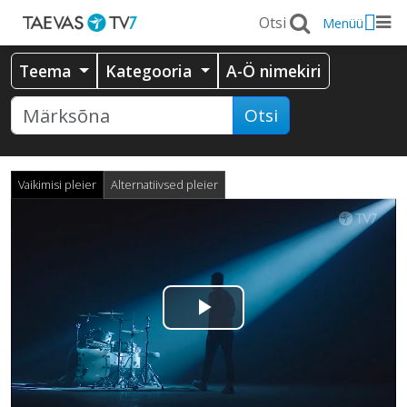
Menüü
Teema
Kategooria
A-Ö nimekiri
Otsi
Vaikimisi pleier
Alternatiivsed pleier
Esita
video