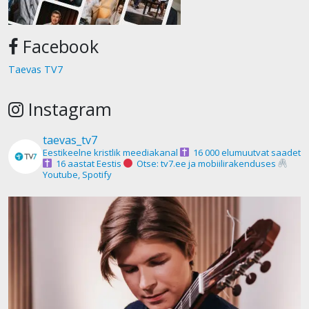
Facebook
Taevas TV7
Instagram
taevas_tv7
Eestikeelne kristlik meediakanal
16 000 elumuutvat saadet
16 aastat Eestis
Otse: tv7.ee ja mobiilirakenduses
Youtube, Spotify