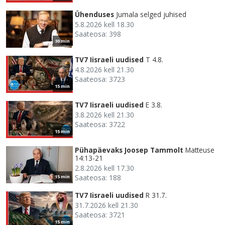
Ühenduses
Jumala selged juhised
5.8.2026 kell 18.30
Saateosa: 398
30 min
TV7 Iisraeli uudised
T 4.8.
4.8.2026 kell 21.30
Saateosa: 3723
15 min
TV7 Iisraeli uudised
E 3.8.
3.8.2026 kell 21.30
Saateosa: 3722
15 min
Pühapäevaks Joosep Tammolt
Matteuse
14:13-21
2.8.2026 kell 17.30
Saateosa: 188
15 min
TV7 Iisraeli uudised
R 31.7.
31.7.2026 kell 21.30
Saateosa: 3721
15 min