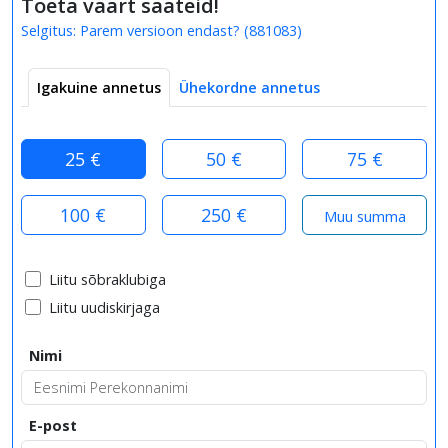
Toeta väärt saateid!
Selgitus:
Parem versioon endast?
(
881083
)
Igakuine annetus
Ühekordne annetus
25 €
50 €
75 €
100 €
250 €
Liitu sõbraklubiga
Liitu uudiskirjaga
Nimi
E-post