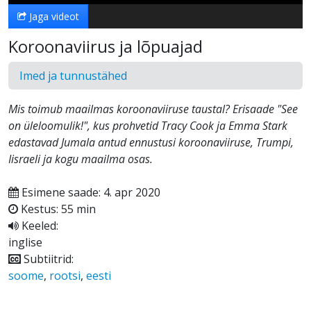
Jaga videot
Koroonaviirus ja lõpuajad
Imed ja tunnustähed
Mis toimub maailmas koroonaviiruse taustal? Erisaade "See
on üleloomulik!", kus prohvetid Tracy Cook ja Emma Stark
edastavad Jumala antud ennustusi koroonaviiruse, Trumpi,
Iisraeli ja kogu maailma osas.
Esimene saade: 4. apr 2020
Kestus: 55 min
Keeled:
inglise
Subtiitrid:
soome
,
rootsi
,
eesti