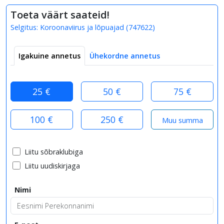
Toeta väärt saateid!
Selgitus:
Koroonaviirus ja lõpuajad
(
747622
)
Igakuine annetus
Ühekordne annetus
25 €
50 €
75 €
100 €
250 €
Liitu sõbraklubiga
Liitu uudiskirjaga
Nimi