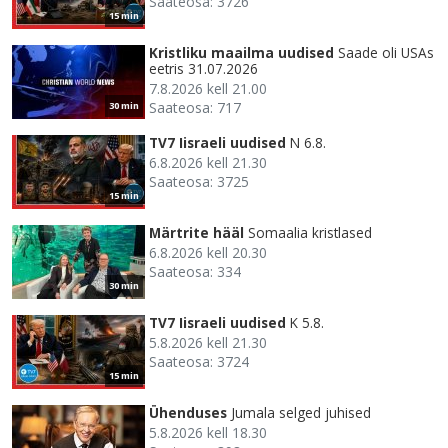
Saateosa: 3726
15 min
Kristliku maailma uudised
Saade oli USAs
eetris 31.07.2026
7.8.2026 kell 21.00
Saateosa: 717
30 min
TV7 Iisraeli uudised
N 6.8.
6.8.2026 kell 21.30
Saateosa: 3725
15 min
Märtrite hääl
Somaalia kristlased
6.8.2026 kell 20.30
Saateosa: 334
30 min
TV7 Iisraeli uudised
K 5.8.
5.8.2026 kell 21.30
Saateosa: 3724
15 min
Ühenduses
Jumala selged juhised
5.8.2026 kell 18.30