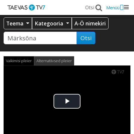
Menüü
Teema
Kategooria
A-Ö nimekiri
Otsi
Vaikimisi pleier
Alternatiivsed pleier
Esita
video