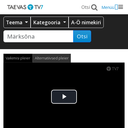
Menüü
Teema
Kategooria
A-Ö nimekiri
Otsi
Vaikimisi pleier
Alternatiivsed pleier
Esita
video