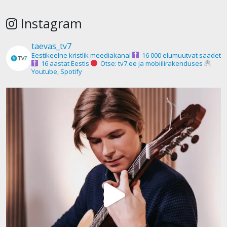
Instagram
taevas_tv7
Eestikeelne kristlik meediakanal
16 000 elumuutvat saadet
16 aastat Eestis
Otse: tv7.ee ja mobiilirakenduses
Youtube, Spotify