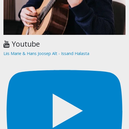
Youtube
Liis Marie & Hans Joosep Alt - Issand Halasta