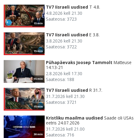
TV7 Iisraeli uudised
T 4.8.
4.8.2026 kell 21.30
Saateosa: 3723
15 min
TV7 Iisraeli uudised
E 3.8.
3.8.2026 kell 21.30
Saateosa: 3722
15 min
Pühapäevaks Joosep Tammolt
Matteuse
14:13-21
2.8.2026 kell 17.30
Saateosa: 188
15 min
TV7 Iisraeli uudised
R 31.7.
31.7.2026 kell 21.30
Saateosa: 3721
15 min
Kristliku maailma uudised
Saade oli USAs
eetris 24.07.2026
31.7.2026 kell 21.00
Saateosa: 716
30 min