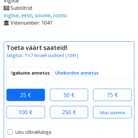
inglise
Subtiitrid:
inglise
,
eesti
,
soome
,
rootsi
Viitenumber: 1041
Toeta väärt saateid!
Selgitus:
TV7 Iisraeli uudised
(
1041
)
Igakuine annetus
Ühekordne annetus
25 €
50 €
75 €
100 €
250 €
Liitu sõbraklubiga