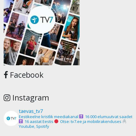
Facebook
Instagram
taevas_tv7
Eestikeelne kristlik meediakanal
16 000 elumuutvat saadet
16 aastat Eestis
Otse: tv7.ee ja mobiilirakenduses
Youtube, Spotify