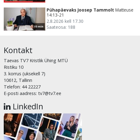
Pühapäevaks Joosep Tammolt
Matteuse
14:13-21
2.8.2026 kell 17.30
Saateosa: 188
15 min
Kontakt
Taevas TV7 Kristlik Ühing MTÜ
Ristiku 10
3. korrus (uksekell 7)
10612, Tallinn
Telefon: 44 22227
E-posti aadress: tv7@tv7.ee
LinkedIn