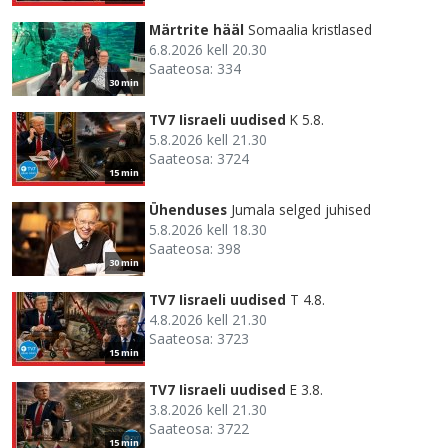
Märtrite hääl
Somaalia kristlased
6.8.2026 kell 20.30
Saateosa: 334
30 min
TV7 Iisraeli uudised
K 5.8.
5.8.2026 kell 21.30
Saateosa: 3724
15 min
Ühenduses
Jumala selged juhised
5.8.2026 kell 18.30
Saateosa: 398
30 min
TV7 Iisraeli uudised
T 4.8.
4.8.2026 kell 21.30
Saateosa: 3723
15 min
TV7 Iisraeli uudised
E 3.8.
3.8.2026 kell 21.30
Saateosa: 3722
15 min