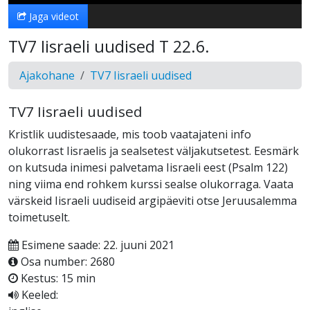
Jaga videot
TV7 Iisraeli uudised T 22.6.
Ajakohane
TV7 Iisraeli uudised
TV7 Iisraeli uudised
Kristlik uudistesaade, mis toob vaatajateni info
olukorrast Iisraelis ja sealsetest väljakutsetest. Eesmärk
on kutsuda inimesi palvetama Iisraeli eest (Psalm 122)
ning viima end rohkem kurssi sealse olukorraga. Vaata
värskeid Iisraeli uudiseid argipäeviti otse Jeruusalemma
toimetuselt.
Esimene saade: 22. juuni 2021
Osa number: 2680
Kestus: 15 min
Keeled: