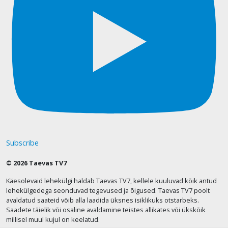
Subscribe
© 2026 Taevas TV7
Käesolevaid lehekülgi haldab Taevas TV7, kellele kuuluvad kõik antud
lehekülgedega seonduvad tegevused ja õigused. Taevas TV7 poolt
avaldatud saateid võib alla laadida üksnes isiklikuks otstarbeks.
Saadete täielik või osaline avaldamine teistes allikates või ükskõik
millisel muul kujul on keelatud.