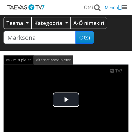
Menüü
Teema
Kategooria
A-Ö nimekiri
Otsi
Vaikimisi pleier
Alternatiivsed pleier
Esita
video