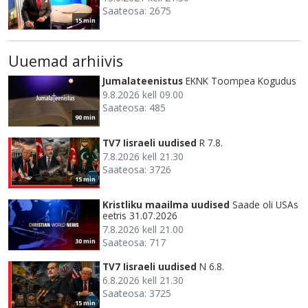
Saateosa: 2675
15 min
Uuemad arhiivis
Jumalateenistus
EKNK Toompea Kogudus
9.8.2026 kell 09.00
Saateosa: 485
90 min
TV7 Iisraeli uudised
R 7.8.
7.8.2026 kell 21.30
Saateosa: 3726
15 min
Kristliku maailma uudised
Saade oli USAs
eetris 31.07.2026
7.8.2026 kell 21.00
Saateosa: 717
30 min
TV7 Iisraeli uudised
N 6.8.
6.8.2026 kell 21.30
Saateosa: 3725
15 min