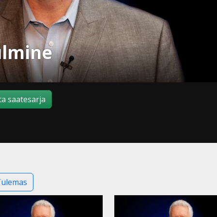
ulmine
a saatesarja
Tulemas