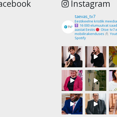
acebook
Instagram
taevas_tv7
Eestikeelne kristlik meedi
16 000 elumuutvat saad
aastat Eestis
Otse: tv7.
mobiilirakenduses
Yout
Spotify