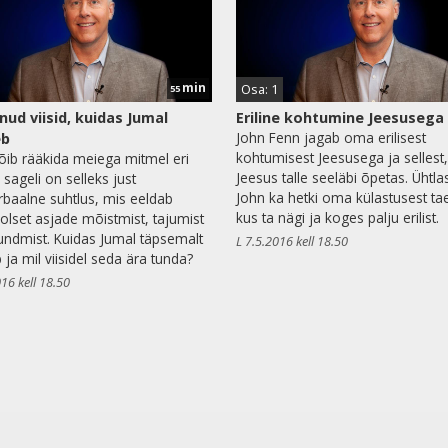
min
Osa: 1
55
nud viisid, kuidas Jumal
Eriline kohtumine Jeesusega
John Fenn jagab oma erilisest
eb
kohtumisest Jeesusega ja sellest
õib rääkida meiega mitmel eri
Jeesus talle seeläbi õpetas. Ühtla
 sageli on selleks just
John ka hetki oma külastusest ta
rbaalne suhtlus, mis eeldab
kus ta nägi ja koges palju erilist.
lset asjade mõistmist, tajumist
tundmist. Kuidas Jumal täpsemalt
L 7.5.2016 kell 18.50
 ja mil viisidel seda ära tunda?
16 kell 18.50