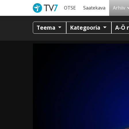
OTSE
Saatekava
Arhiiv
Teema
Kategooria
A-Ö 