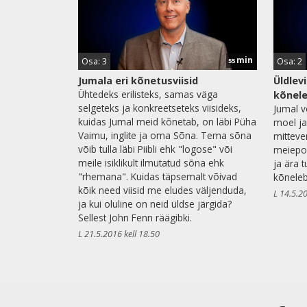
min
Osa: 3
Osa: 2
55
Jumala eri kõnetusviisid
Üldlevi
Ühtedeks erilisteks, samas väga
kõnel
selgeteks ja konkreetseteks viisideks,
Jumal v
kuidas Jumal meid kõnetab, on läbi Püha
moel ja
Vaimu, inglite ja oma Sõna. Tema sõna
mitteve
võib tulla läbi Piibli ehk "logose" või
meiepoo
meile isiklikult ilmutatud sõna ehk
ja ära 
"rhemana". Kuidas täpsemalt võivad
kõneleb
kõik need viisid me eludes väljenduda,
L 14.5.20
ja kui oluline on neid üldse järgida?
Sellest John Fenn räägibki.
L 21.5.2016 kell 18.50