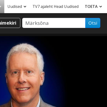
Uudised
TV7 ajaleht Head Uudised
TOETA
nimekiri
Otsi