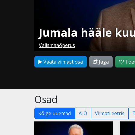
Jumala hääle ku
Välismaaõpetus
Vaata viimast osa
Jaga
Toet
Osad
Kõige uuemad
A-Ö
Viimati eetris