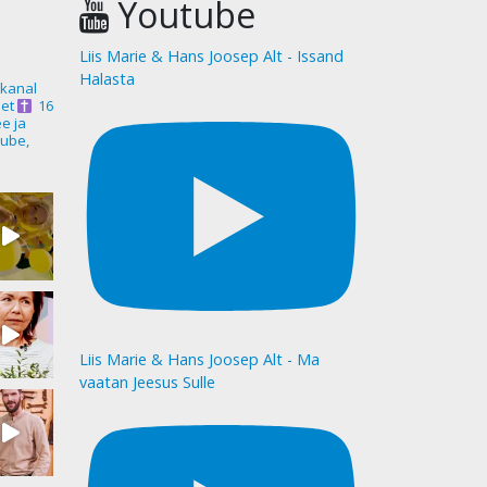
Youtube
Liis Marie & Hans Joosep Alt - Issand
Halasta
akanal
et
16
ee ja
ube,
Liis Marie & Hans Joosep Alt - Ma
vaatan Jeesus Sulle