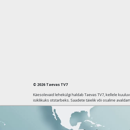
© 2026 Taevas TV7
Käesolevaid lehekülgi haldab Taevas TV7, kellele kuulu
isiklikuks otstarbeks. Saadete täielik või osaline avaldam