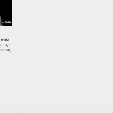
min
55
, mida
si jagab
evasse,