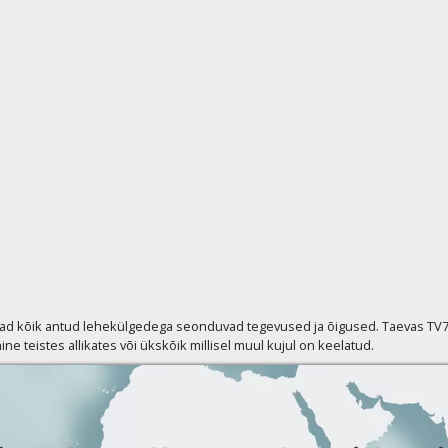
vad kõik antud lehekülgedega seonduvad tegevused ja õigused. Taevas TV7 p
ine teistes allikates või ükskõik millisel muul kujul on keelatud.