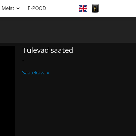
Meist
E-POOD
Tulevad saated
-
Saatekava »