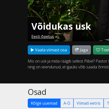
Võidukas usk
Eesti õpetus
Vaata viimast osa
Jaga
Toet
Mis on usk ja mida räägib sellest Piibel? Pasto
ning on veendunud, et igaüks võib saada õnnist
Osad
Kõige uuemad
A-Ö
Viimati eetris