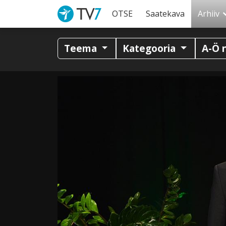
OTSE
Saatekava
Arhiiv
Teema
Kategooria
A-Ö 