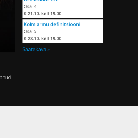
Osa: 4
K 21.10. kell 19.00
Kolm armu definitsiooni
Osa: 5
K 28.10. kell 19.00
Saatekava »
 tahud