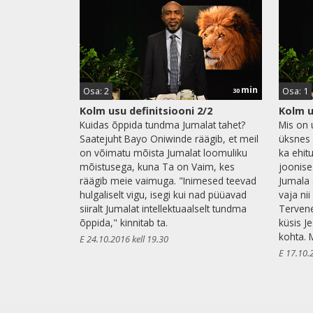
min
Osa: 2
Osa: 1
30
Kolm usu definitsiooni 2/2
Kolm u
Kuidas õppida tundma Jumalat tahet?
Mis on 
Saatejuht Bayo Oniwinde räägib, et meil
üksnes 
on võimatu mõista Jumalat loomuliku
ka ehit
mõistusega, kuna Ta on Vaim, kes
joonise
räägib meie vaimuga. "Inimesed teevad
Jumala 
hulgaliselt vigu, isegi kui nad püüavad
vaja ni
siiralt Jumalat intellektuaalselt tundma
Terven
õppida," kinnitab ta.
küsis J
kohta. 
E 24.10.2016 kell 19.30
E 17.10.