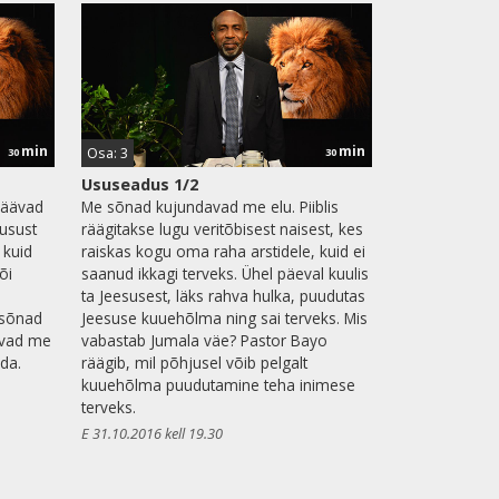
min
min
Osa: 3
30
30
Ususeadus 1/2
jäävad
Me sõnad kujundavad me elu. Piiblis
 usust
räägitakse lugu veritõbisest naisest, kes
 kuid
raiskas kogu oma raha arstidele, kuid ei
õi
saanud ikkagi terveks. Ühel päeval kuulis
ta Jeesusest, läks rahva hulka, puudutas
 sõnad
Jeesuse kuuehõlma ning sai terveks. Mis
ivad me
vabastab Jumala väe? Pastor Bayo
ada.
räägib, mil põhjusel võib pelgalt
kuuehõlma puudutamine teha inimese
terveks.
E 31.10.2016 kell 19.30