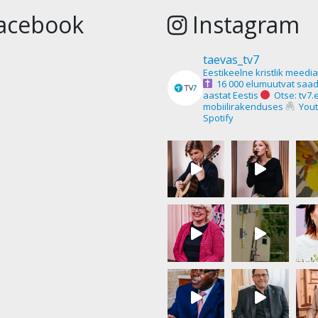
acebook
Instagram
taevas_tv7
Eestikeelne kristlik meedi
16 000 elumuutvat saad
aastat Eestis
Otse: tv7.
mobiilirakenduses
Yout
Spotify