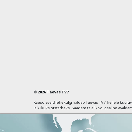
© 2026 Taevas TV7
Käesolevaid lehekülgi haldab Taevas TV7, kellele kuulu
isiklikuks otstarbeks. Saadete täielik või osaline avaldam