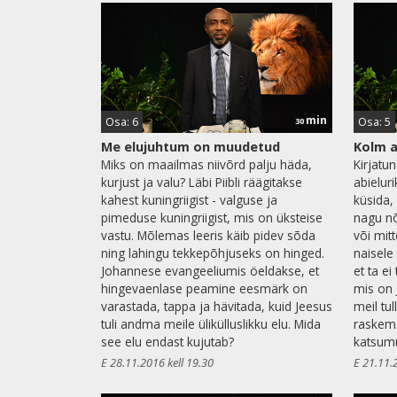
min
Osa: 6
Osa: 5
30
Me elujuhtum on muudetud
Kolm a
Miks on maailmas niivõrd palju häda,
Kirjatu
kurjust ja valu? Läbi Piibli räägitakse
abielur
kahest kuningriigist - valguse ja
küsida,
pimeduse kuningriigist, mis on üksteise
nagu n
vastu. Mõlemas leeris käib pidev sõda
või mit
ning lahingu tekkepõhjuseks on hinged.
naisele
Johannese evangeeliumis öeldakse, et
et ta e
hingevaenlase peamine eesmärk on
mis on 
varastada, tappa ja hävitada, kuid Jeesus
meil tul
tuli andma meile ülikülluslikku elu. Mida
raskema
see elu endast kujutab?
katsumu
E 28.11.2016 kell 19.30
E 21.11.