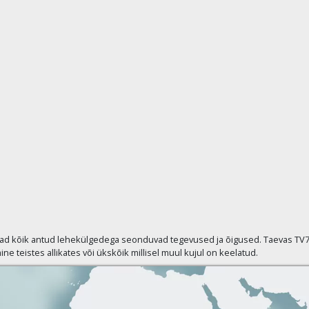
vad kõik antud lehekülgedega seonduvad tegevused ja õigused. Taevas TV7 p
ine teistes allikates või ükskõik millisel muul kujul on keelatud.