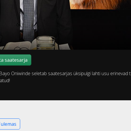
a saatesarja
r Bayo Oniwinde seletab saatesarjas üksipulgi lahti usu erinevad
atud!
Tulemas