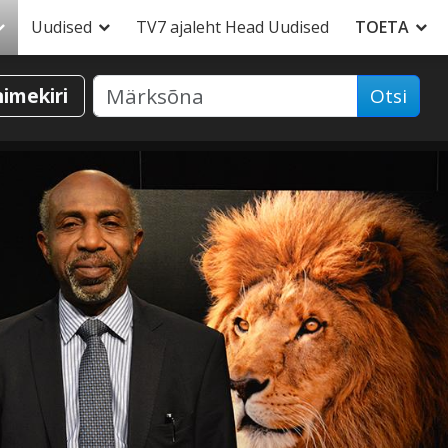
Uudised
TV7 ajaleht Head Uudised
TOETA
nimekiri
Otsi