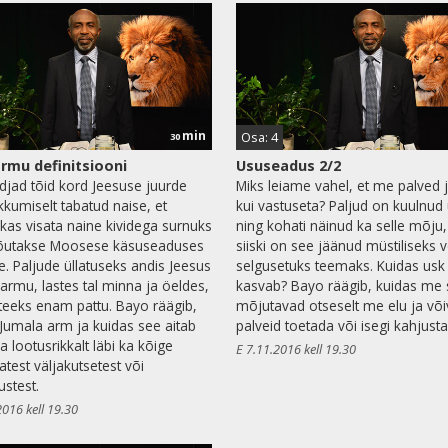
min
Osa: 4
30
rmu definitsiooni
Ususeadus 2/2
ndjad tõid kord Jeesuse juurde
Miks leiame vahel, et me palved 
ikkumiselt tabatud naise, et
kui vastuseta? Paljud on kuulnud
 kas visata naine kividega surnuks
ning kohati näinud ka selle mõju,
õutakse Moosese käsuseaduses
siiski on see jäänud müstiliseks v
te. Paljude üllatuseks andis Jeesus
selgusetuks teemaks. Kuidas usk
 armu, lastes tal minna ja öeldes,
kasvab? Bayo räägib, kuidas me
i teeks enam pattu. Bayo räägib,
mõjutavad otseselt me elu ja võ
Jumala arm ja kuidas see aitab
palveid toetada või isegi kahjust
la lootusrikkalt läbi ka kõige
E 7.11.2016 kell 19.30
test väljakutsetest või
stest.
2016 kell 19.30