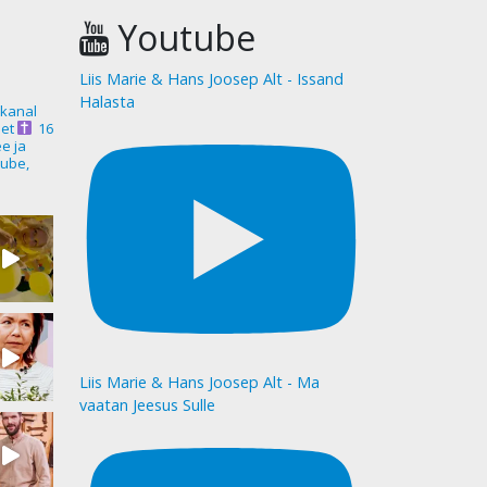
Youtube
Liis Marie & Hans Joosep Alt - Issand
Halasta
akanal
et
16
ee ja
ube,
Liis Marie & Hans Joosep Alt - Ma
vaatan Jeesus Sulle