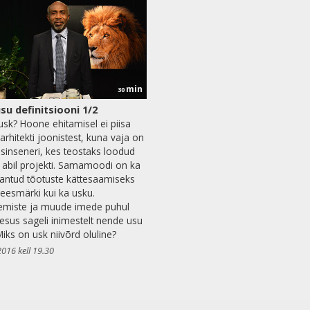
min
30
su definitsiooni 1/2
usk? Hoone ehitamisel ei piisa
arhitekti joonistest, kuna vaja on
usinseneri, kes teostaks loodud
 abil projekti. Samamoodi on ka
antud tõotuste kättesaamiseks
i eesmärki kui ka usku.
emiste ja muude imede puhul
eesus sageli inimestelt nende usu
Miks on usk niivõrd oluline?
2016 kell 19.30