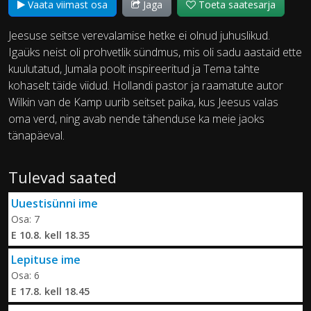
Vaata viimast osa
Jaga
Toeta saatesarja
Jeesuse seitse verevalamise hetke ei olnud juhuslikud.
Igaüks neist oli prohvetlik sündmus, mis oli sadu aastaid ette
kuulutatud, Jumala poolt inspireeritud ja Tema tahte
kohaselt täide viidud. Hollandi pastor ja raamatute autor
Wilkin van de Kamp uurib seitset paika, kus Jeesus valas
oma verd, ning avab nende tähenduse ka meie jaoks
tänapäeval.
Tulevad saated
Uuestisünni ime
Osa: 7
E 10.8. kell 18.35
Lepituse ime
Osa: 6
E 17.8. kell 18.45