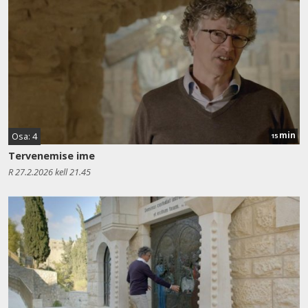
min
Osa: 4
15
Tervenemise ime
R 27.2.2026 kell 21.45