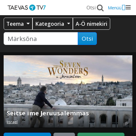
Menüü
Teema
Kategooria
A-Ö nimekiri
Otsi
Seitse ime Jeruusalemmas
Iisrael