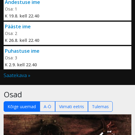
Andestuse ime
Osa: 1
K 19.8. kell 22.40
Pääste ime
Osa: 2
K 26.8. kell 22.40
Puhastuse ime
Osa: 3
K 2.9. kell 22.40
Saatekava »
Osad
Kõige uuemad
A-Ö
Viimati eetris
Tulemas