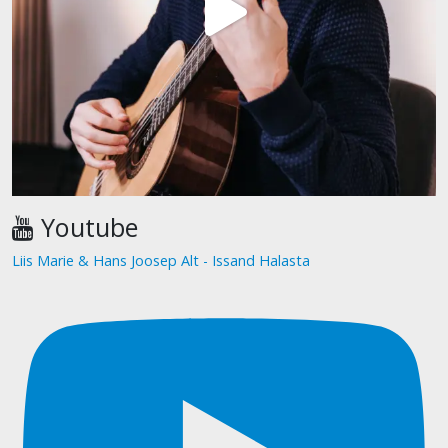
Youtube
Liis Marie & Hans Joosep Alt - Issand Halasta