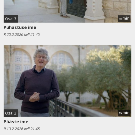
min
Osa: 3
15
Puhastuse ime
R 20.2.2026 kell 21.45
min
Osa: 2
15
Pääste ime
R 13.2.2026 kell 21.45