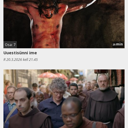
min
Osa: 7
25
Uuestisünni ime
R 20.3.2026 kell 21.45