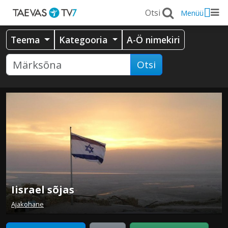
Menüü
Teema
Kategooria
A-Ö nimekiri
Otsi
Iisrael sõjas
Ajakohane