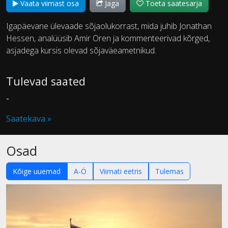
Vaata viimast osa
Jaga
Toeta saatesarja
Igapäevane ülevaade sõjaolukorrast, mida juhib Jonathan
Hessen, analüüsib Amir Oren ja kommenteerivad kõrged,
asjadega kursis olevad sõjaväeametnikud.
Tulevad saated
-
Saatekava »
Osad
Kõige uuemad
A-Ö
Viimati eetris
Tulemas