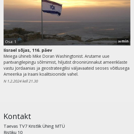
min
Osa: 1
30
Iisrael sõjas, 116. päev
Meiega ühineb Mike Doran Washingtonist. Arutame uue
pantvangilepingu sõlmimist, hiljutist droonirünnakut ameeriklaste
vastu Jordaanias ja geostrateegilisi väljavaateid seoses võitlusega
Ameerika ja Iraani koalitsioonide vahel.
N 1.2.2024 kell 21.30
Kontakt
Taevas TV7 Kristlik Ühing MTÜ
Ristiku 10