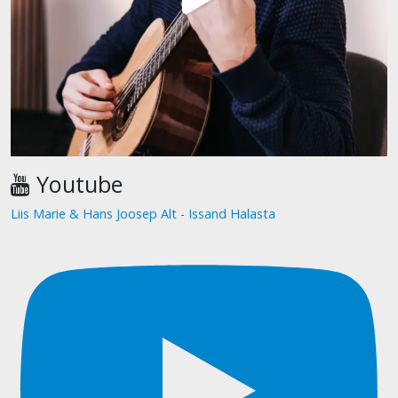
Youtube
Liis Marie & Hans Joosep Alt - Issand Halasta