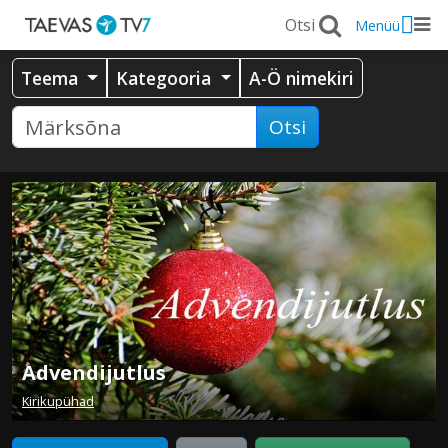
Menüü
Teema
Kategooria
A-Ö nimekiri
Otsi
Advendijutlus
Kirikupühad