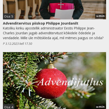
min
Osa: 5
10
Advenditervitus piiskop Philippe Jourdanilt
Katoliku kiriku apostellik administraator Eestis Philippe Jean-
Charles Jourdan jagab advenditervitust kõikidele õdedele ja
vendadele. Mille üle mõtiskleda ajal, mil mitmes paigus on sõda?
P 3.12.2023 kell 17.50
min
Osa: 4
30