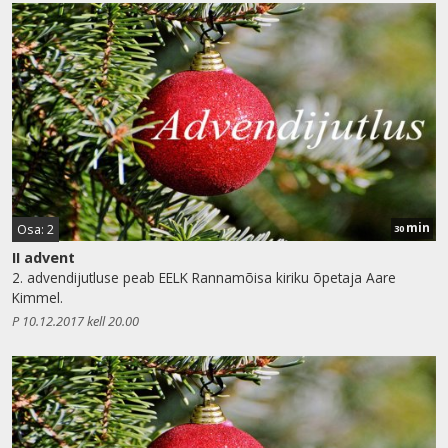
min
Osa: 2
30
II advent
2. advendijutluse peab EELK Rannamõisa kiriku õpetaja Aare
Kimmel.
P 10.12.2017 kell 20.00