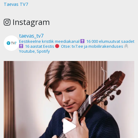
Taevas TV7
Instagram
taevas_tv7
Eestikeelne kristlik meediakanal
16 000 elumuutvat saadet
16 aastat Eestis
Otse: tv7.ee ja mobiilirakenduses
Youtube, Spotify