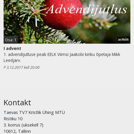
min
Osa: 1
30
I advent
1. advendijutluse peab EELK Viimsi Jaakobi kiriku õpetaja Mikk
Leedjärv.
P 3.12.2017 kell 20.00
Kontakt
Taevas TV7 Kristlik Ühing MTÜ
Ristiku 10
3. korrus (uksekell 7)
10612, Tallinn