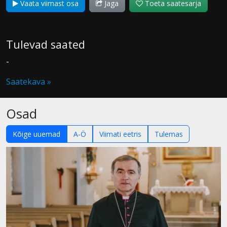
Vaata viimast osa
Jaga
Toeta saatesarja
Tulevad saated
-
Saatekava »
Osad
Kõige uuemad
A-Ö
Viimati eetris
Tulemas