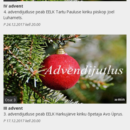
IV advent
4. advendijutluse peab EELK Tartu Pauluse kiriku piiskop Joel
Luhamets.
P 24.12.2017 kell 20.00
min
Osa: 3
30
III advent
3. advendijutluse peab EELK Harkujärve kiriku õpetaja Avo Üprus.
P 17.12.2017 kell 20.00