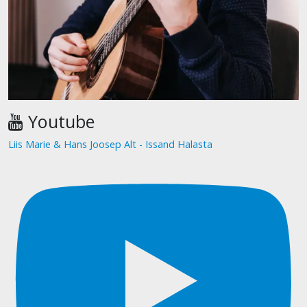
Youtube
Liis Marie & Hans Joosep Alt - Issand Halasta