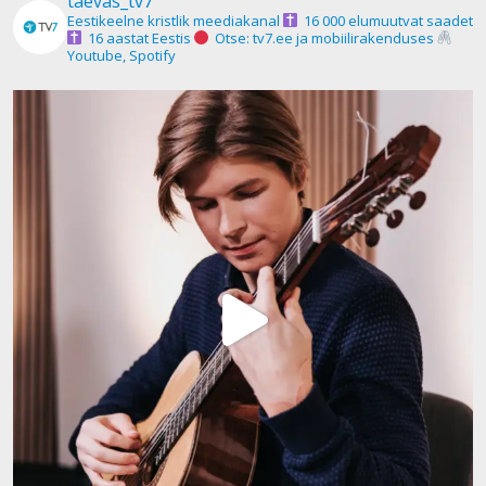
taevas_tv7
Eestikeelne kristlik meediakanal
16 000 elumuutvat saadet
16 aastat Eestis
Otse: tv7.ee ja mobiilirakenduses
Youtube, Spotify