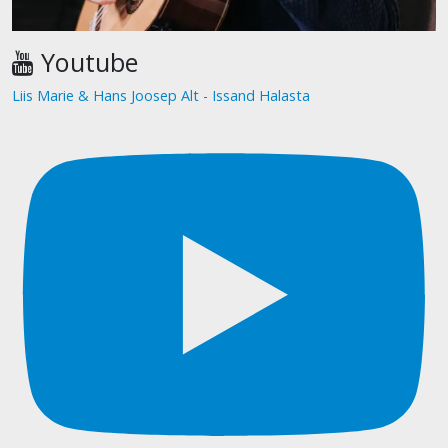
Youtube
Liis Marie & Hans Joosep Alt - Issand Halasta