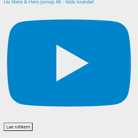
Liis Marie & Hans Joosep Alt - Kiida Issandat
Lae rohkem