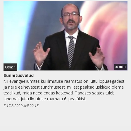
min
Osa: 1
30
Sünnitusvalud
Nii evangeeliumites kui Ilmutuse raamatus on juttu lõpuaegadest
ja neile eelnevatest sündmustest, millest peaksid usklikud olema
teadlikud, mida need endas kätkevad. Tänases saates tuleb
lähemalt juttu Ilmutuse raamatu 6. peatükist.
E 17.8.2020 kell 22.15