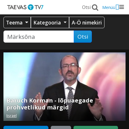
Menüü
Teema
Kategooria
A-Ö nimekiri
Otsi
Baruch Korman - lõpuaegade
prohvetlikud märgid
Iisrael