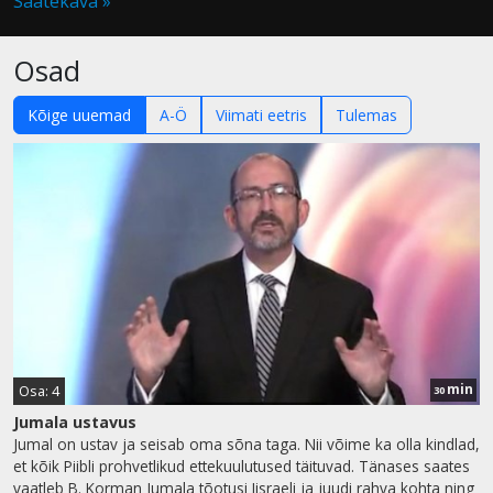
Saatekava »
Osad
Kõige uuemad
A-Ö
Viimati eetris
Tulemas
min
Osa: 4
30
Jumala ustavus
Jumal on ustav ja seisab oma sõna taga. Nii võime ka olla kindlad,
et kõik Piibli prohvetlikud ettekuulutused täituvad. Tänases saates
vaatleb B. Korman Jumala tõotusi Iisraeli ja juudi rahva kohta ning