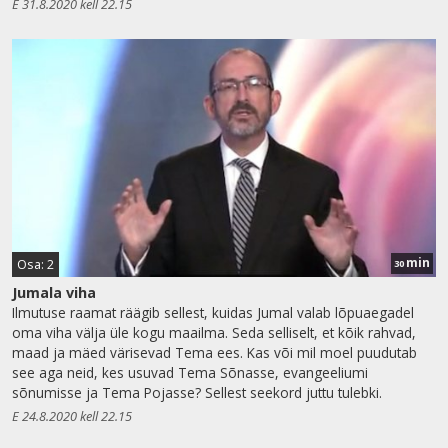
E 31.8.2020 kell 22.15
min
Osa: 2
30
Jumala viha
Ilmutuse raamat räägib sellest, kuidas Jumal valab lõpuaegadel
oma viha välja üle kogu maailma. Seda selliselt, et kõik rahvad,
maad ja mäed värisevad Tema ees. Kas või mil moel puudutab
see aga neid, kes usuvad Tema Sõnasse, evangeeliumi
sõnumisse ja Tema Pojasse? Sellest seekord juttu tulebki.
E 24.8.2020 kell 22.15