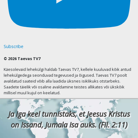
Subscribe
© 2026 Taevas TV7
Käesolevaid lehekülgi haldab Taevas TV7, kellele kuuluvad kõik antud
lehekülgedega seonduvad tegevused ja õigused. Taevas TV7 poolt
avaldatud saateid võib alla laadida üksnes isiklikuks otstarbeks.
Saadete täielik või osaline avaldamine teistes allikates või ükskõik
millisel muul kujul on keelatud.
Ja iga keel tunnistaks, et Jeesus Kristus
on Issand, Jumala Isa auks. (Fil. 2:11)