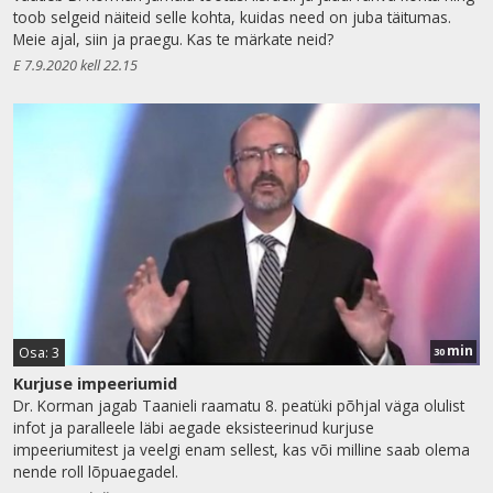
toob selgeid näiteid selle kohta, kuidas need on juba täitumas.
Meie ajal, siin ja praegu. Kas te märkate neid?
E 7.9.2020 kell 22.15
min
Osa: 3
30
Kurjuse impeeriumid
Dr. Korman jagab Taanieli raamatu 8. peatüki põhjal väga olulist
infot ja paralleele läbi aegade eksisteerinud kurjuse
impeeriumitest ja veelgi enam sellest, kas või milline saab olema
nende roll lõpuaegadel.