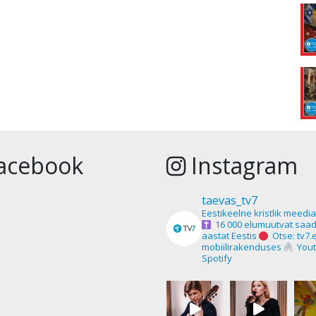
acebook
Instagram
taevas_tv7
Eestikeelne kristlik meedi
16 000 elumuutvat saad
aastat Eestis
Otse: tv7.
mobiilirakenduses
Yout
Spotify