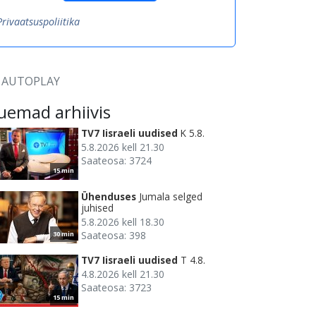
Privaatsuspoliitika
AUTOPLAY
uemad arhiivis
TV7 Iisraeli uudised
K 5.8.
5.8.2026 kell 21.30
Saateosa: 3724
15 min
Ühenduses
Jumala selged
juhised
5.8.2026 kell 18.30
Saateosa: 398
30 min
TV7 Iisraeli uudised
T 4.8.
4.8.2026 kell 21.30
Saateosa: 3723
15 min