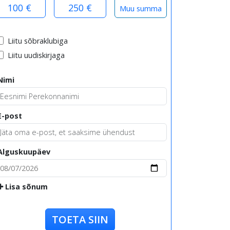
100 €
250 €
Liitu sõbraklubiga
Liitu uudiskirjaga
Nimi
E-post
Alguskuupäev
Lisa sõnum
TOETA SIIN