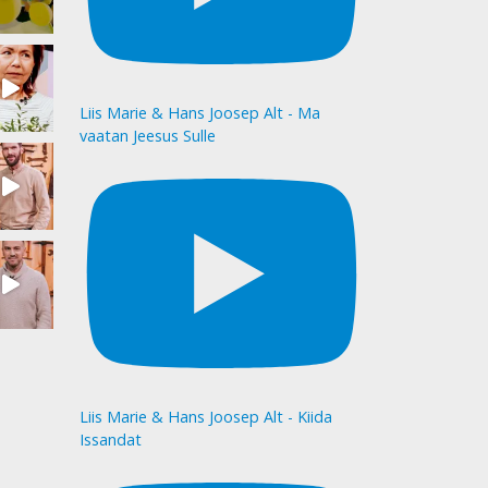
Liis Marie & Hans Joosep Alt - Ma
vaatan Jeesus Sulle
Liis Marie & Hans Joosep Alt - Kiida
Issandat