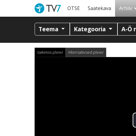
OTSE
Saatekava
Arhiiv
Teema
Kategooria
A-Ö 
Vaikimisi pleier
Alternatiivsed pleier