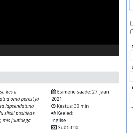
video
t, kes II
Esimene saade: 27. jaan
tatud oma perest ja
2021
i ta lapsendatuna
Kestus: 30 min
 siiski positiivse
Keeled:
t, mis juutidega
inglise
Subtiitrid: