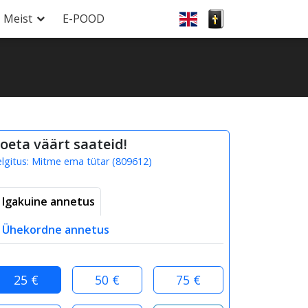
Meist
E-POOD
oeta väärt saateid!
elgitus:
Mitme ema tütar
(
809612
)
Igakuine annetus
Ühekordne annetus
25 €
50 €
75 €