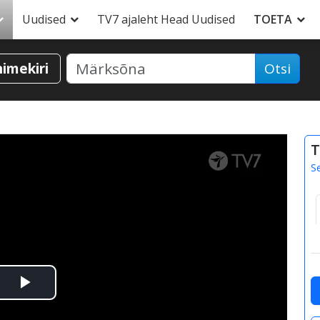
Uudised
TV7 ajaleht Head Uudised
TOETA
nimekiri
Otsi
T
S
Esita