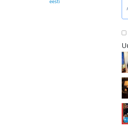
eesti
U