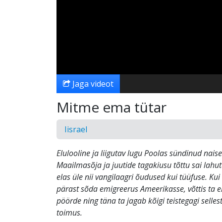
Jaga videot
Mitme ema tütar
Iisrael
Elulooline ja liigutav lugu Poolas sündinud naises
Maailmasõja ja juutide tagakiusu tõttu sai lahu
elas üle nii vangilaagri õudused kui tüüfuse. Ku
pärast sõda emigreerus Ameerikasse, võttis ta elu
pöörde ning täna ta jagab kõigi teistegagi selles
toimus.