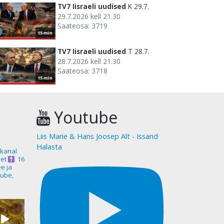
TV7 Iisraeli uudised
K 29.7.
29.7.2026 kell 21.30
Saateosa: 3719
15 min
TV7 Iisraeli uudised
T 28.7.
28.7.2026 kell 21.30
Saateosa: 3718
15 min
Youtube
Liis Marie & Hans Joosep Alt - Issand
Halasta
akanal
et
16
ee ja
ube,