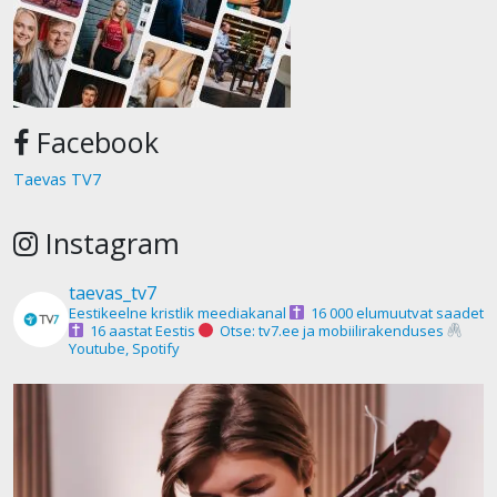
Facebook
Taevas TV7
Instagram
taevas_tv7
Eestikeelne kristlik meediakanal
16 000 elumuutvat saadet
16 aastat Eestis
Otse: tv7.ee ja mobiilirakenduses
Youtube, Spotify