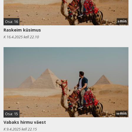
min
Osa: 16
5
Raskeim küsimus
K 16.4.2025 kell 22.10
min
Osa: 15
10
Vabaks hirmu väest
K 9.4.2025 kell 22.15