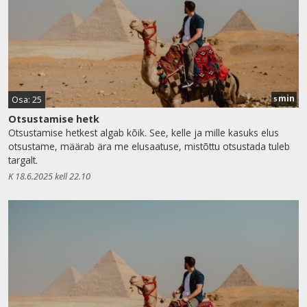
min
Osa: 25
5
Otsustamise hetk
Otsustamise hetkest algab kõik. See, kelle ja mille kasuks elus
otsustame, määrab ära me elusaatuse, mistõttu otsustada tuleb
targalt.
K 18.6.2025 kell 22.10