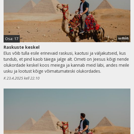
min
Osa: 17
10
Raskuste keskel
Elus võib tulla esile erinevaid raskusi, kaotusi ja väljakutseid, kus
tundub, et pind kaob täiega jalge alt. Ometi on Jeesus kõigi nende
olukordade keskel koos meiega ja kannab meid läbi, andes meile
usku ja lootust kõige võimatumateski olukordades.
K 23.4.2025 kell 22.10