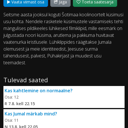
Vaata viimast osa
Jaga
Toeta saatesarja
Seitsme aasta jooksul koguti Šotimaa koolinoortelt küsimusi
usu kohta. Nendele rasketele küsimustele vastamiseks tehti
mängulises pildikeeles lühikesed filmiklipid, mille eesmärk on
julgustada noori küsima, arutlema ja pakkuma huvitavat
vaatenurka kristlusele. Lühiklippides räägitakse Jumala
olemusest ja meie identiteedist, Jeesuse surma
tähendusest, palvest, Pühakirjast ja muudest usu
teemadest.
Tulevad saated
Kas kahtlemine on normaalne?
Osa: 12
R 7.8. kell 22.15
Kas Jumal märkab mind?
Osa: 11
N 13.8. kell 22.05