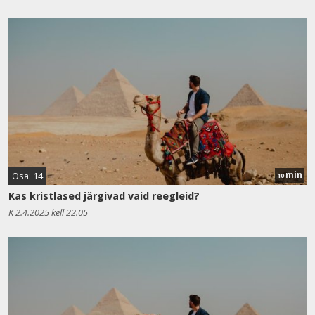
min
Osa: 14
10
Kas kristlased järgivad vaid reegleid?
K 2.4.2025 kell 22.05