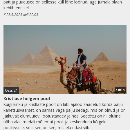
patt ja puudused on sellesse küll lõhe löönud, aga Jumala plaan
kehtib endiselt.
K 28.5.2025 kell 22.05
min
Osa: 21
5
Kristluse helgem pool
Kuigi kiriku ja kristlaste poolt on läbi ajaloo saadetud korda palju
kahetsusväärset, on samas väga palju sedagi, mis on olnud ja on
jätkuvalt elumuutev, lootustandev ja hea. Seetõttu on nii oluline
näha alati medali mõlemat poolt ja keskenduda kõigele
positiivsele, sest see on see, mis elu edasi viib.