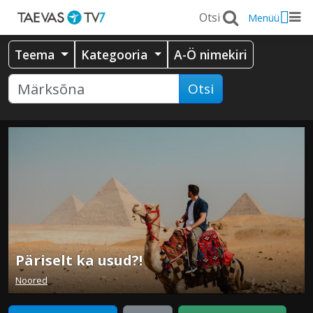
Menüü
Teema
Kategooria
A-Ö nimekiri
Otsi
Päriselt ka usud?!
Noored