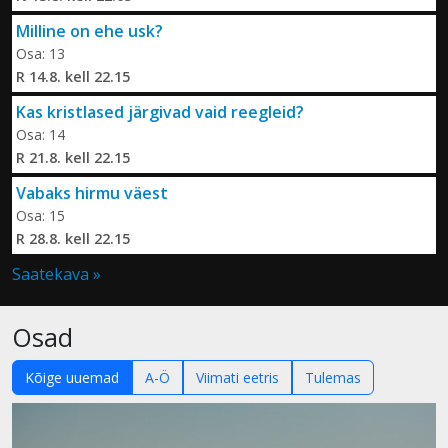
Milline on ehe usk?
Osa: 13
R 14.8. kell 22.15
Kas kristlased järgivad vaid reegleid?
Osa: 14
R 21.8. kell 22.15
Vabaks hirmu väest
Osa: 15
R 28.8. kell 22.15
Saatekava »
Osad
Kõige uuemad
A-Ö
Viimati eetris
Tulemas