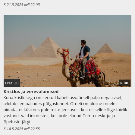
K 21.5.2025 kell 22.05
min
Osa: 20
5
Kristlus ja verevalamised
Kuna kristlusega on seotud kahetsusväärselt palju negatiivset,
tekitab see paljudes põlgustunnet. Ometi on oluline meeles
pidada, et küsimus pole mitte Jeesuses, kes oli selle kõige täielik
vastand, vaid inimestes, kes pole elanud Tema eeskuju ja
õpetuste järgi.
K 14.5.2025 kell 22.55