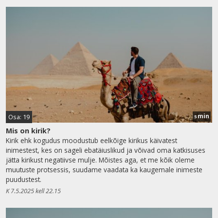
min
Osa: 19
5
Mis on kirik?
Kirik ehk kogudus moodustub eelkõige kirikus käivatest
inimestest, kes on sageli ebatäiuslikud ja võivad oma katkisuses
jätta kirikust negatiivse mulje. Mõistes aga, et me kõik oleme
muutuste protsessis, suudame vaadata ka kaugemale inimeste
puudustest.
K 7.5.2025 kell 22.15