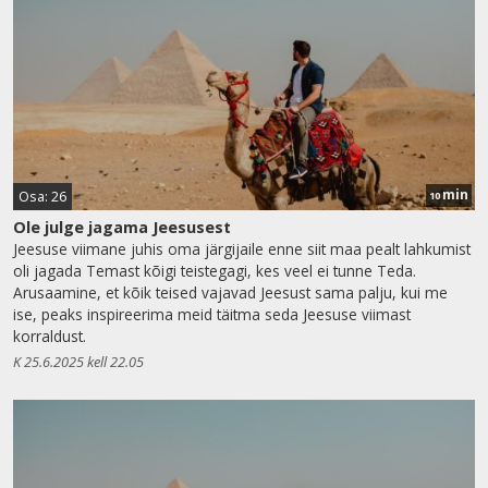
min
Osa: 26
10
Ole julge jagama Jeesusest
Jeesuse viimane juhis oma järgijaile enne siit maa pealt lahkumist
oli jagada Temast kõigi teistegagi, kes veel ei tunne Teda.
Arusaamine, et kõik teised vajavad Jeesust sama palju, kui me
ise, peaks inspireerima meid täitma seda Jeesuse viimast
korraldust.
K 25.6.2025 kell 22.05