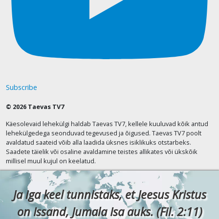
Subscribe
© 2026 Taevas TV7
Käesolevaid lehekülgi haldab Taevas TV7, kellele kuuluvad kõik antud
lehekülgedega seonduvad tegevused ja õigused. Taevas TV7 poolt
avaldatud saateid võib alla laadida üksnes isiklikuks otstarbeks.
Saadete täielik või osaline avaldamine teistes allikates või ükskõik
millisel muul kujul on keelatud.
Ja iga keel tunnistaks, et Jeesus Kristus
on Issand, Jumala Isa auks. (Fil. 2:11)