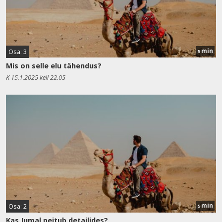
min
Osa: 3
5
Mis on selle elu tähendus?
K 15.1.2025 kell 22.05
min
Osa: 2
5
Kas Jumal peitub detailides?