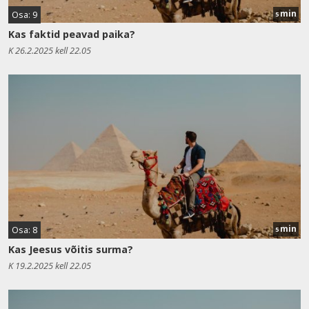
min
Osa: 9
5
Kas faktid peavad paika?
K 26.2.2025 kell 22.05
min
Osa: 8
5
Kas Jeesus võitis surma?
K 19.2.2025 kell 22.05