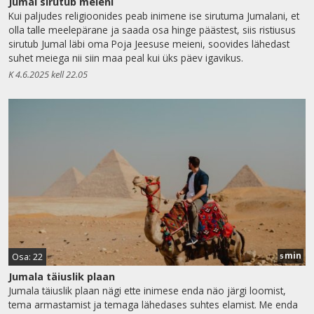
Jumal sirutub meieni
Kui paljudes religioonides peab inimene ise sirutuma Jumalani, et
olla talle meelepärane ja saada osa hinge päästest, siis ristiusus
sirutub Jumal läbi oma Poja Jeesuse meieni, soovides lähedast
suhet meiega nii siin maa peal kui üks päev igavikus.
K 4.6.2025 kell 22.05
min
Osa: 22
5
Jumala täiuslik plaan
Jumala täiuslik plaan nägi ette inimese enda näo järgi loomist,
tema armastamist ja temaga lähedases suhtes elamist. Me enda