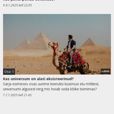
K 8.1.2025 kell 22.05
min
Osa: 1
5
Kas universum on alati eksisteerinud?
Sarja esimeses osas uurime keerulisi küsimusi elu mõttest,
universumi algusest ning mis hoiab seda kõike toimimas?
T 7.1.2025 kell 21.45