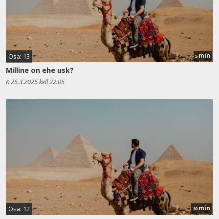
min
Osa: 13
5
Milline on ehe usk?
K 26.3.2025 kell 22.05
min
Osa: 12
10