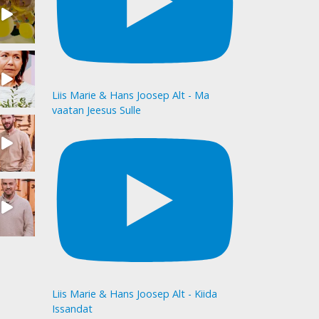
Liis Marie & Hans Joosep Alt - Ma
vaatan Jeesus Sulle
Liis Marie & Hans Joosep Alt - Kiida
Issandat