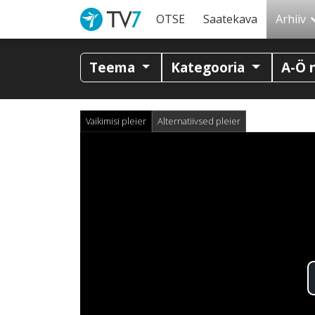
OTSE
Saatekava
Arhiiv
Teema
Kategooria
A-Ö 
Vaikimisi pleier
Alternatiivsed pleier