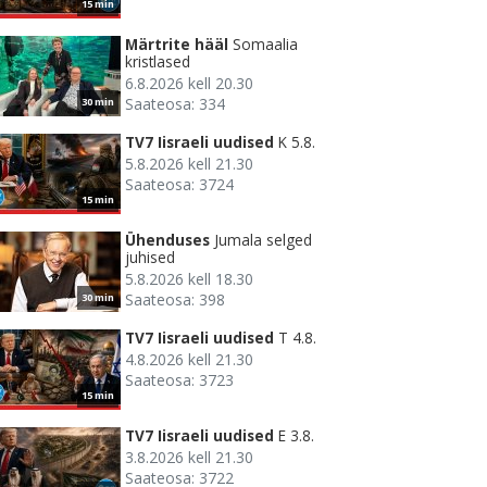
15 min
Märtrite hääl
Somaalia
kristlased
6.8.2026 kell 20.30
Saateosa: 334
30 min
TV7 Iisraeli uudised
K 5.8.
5.8.2026 kell 21.30
Saateosa: 3724
15 min
Ühenduses
Jumala selged
juhised
5.8.2026 kell 18.30
Saateosa: 398
30 min
TV7 Iisraeli uudised
T 4.8.
4.8.2026 kell 21.30
Saateosa: 3723
15 min
TV7 Iisraeli uudised
E 3.8.
3.8.2026 kell 21.30
Saateosa: 3722