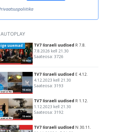
Privaatsuspoliitika
AUTOPLAY
TV7 Iisraeli uudised
R 7.8.
õige uuemad
7.8.2026 kell 21.30
Saateosa: 3726
15 min
TV7 Iisraeli uudised
E 4.12.
4.12.2023 kell 21.30
Saateosa: 3193
15 min
TV7 Iisraeli uudised
R 1.12.
1.12.2023 kell 21.30
Saateosa: 3192
15 min
TV7 Iisraeli uudised
N 30.11.