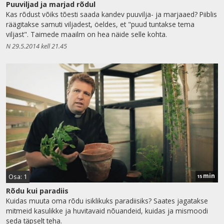
Puuviljad ja marjad rõdul
Kas rõdust võiks tõesti saada kandev puuvilja- ja marjaaed? Piiblis
räägitakse samuti viljadest, öeldes, et "puud tuntakse tema
viljast". Taimede maailm on hea näide selle kohta.
N 29.5.2014 kell 21.45
min
Osa: 1
15
Rõdu kui paradiis
Kuidas muuta oma rõdu isiklikuks paradiisiks? Saates jagatakse
mitmeid kasulikke ja huvitavaid nõuandeid, kuidas ja mismoodi
seda täpselt teha.