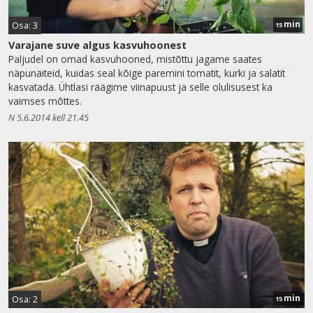
min
Osa: 3
15
Varajane suve algus kasvuhoonest
Paljudel on omad kasvuhooned, mistõttu jagame saates
näpunäiteid, kuidas seal kõige paremini tomatit, kurki ja salatit
kasvatada. Ühtlasi räägime viinapuust ja selle olulisusest ka
vaimses mõttes.
N 5.6.2014 kell 21.45
min
Osa: 2
15