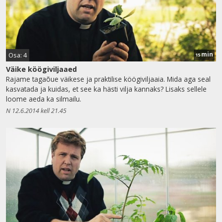
min
Osa: 4
15
Väike köögiviljaaed
Rajame tagaõue väikese ja praktilise köögiviljaaia. Mida aga seal
kasvatada ja kuidas, et see ka hästi vilja kannaks? Lisaks sellele
loome aeda ka silmailu.
N 12.6.2014 kell 21.45