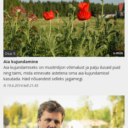
min
Osa: 5
15
Aia kujundamine
Aia kujundamiseks on mustmiljon võimalust ja palju ilusaid puid
ning taimi, mida erinevate astetena oma aia kujundamisel
kasutada. Häid nõuandeid selleks jagamegi.
N 19.6.2014 kell 21.45