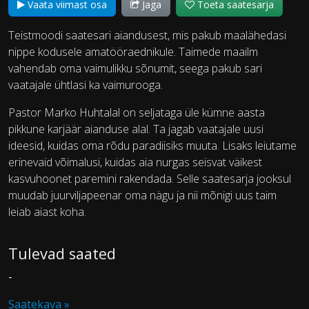
Vaata viimast osa
Jaga
Toeta saatesarja
Teistmoodi saatesari aiandusest, mis pakub maalähedasi
nippe kodusele amatööraednikule. Taimede maailm
vahendab oma vaimulikku sõnumit, seega pakub sari
vaatajale ühtlasi ka vaimurooga.
Pastor Marko Huhtalal on seljataga üle kümne aasta
pikkune karjäär aianduse alal. Ta jagab vaatajale uusi
ideesid, kuidas oma rõdu paradiisiks muuta. Lisaks leiutame
erinevaid võimalusi, kuidas aia nurgas seisvat väikest
kasvuhoonet paremini rakendada. Selle saatesarja jooksul
muudab juurviljapeenar oma nägu ja nii mõnigi uus taim
leiab aiast koha.
Tulevad saated
-
Saatekava »