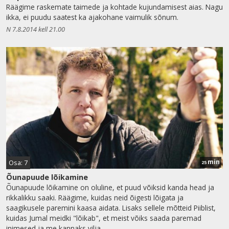
Räägime raskemate taimede ja kohtade kujundamisest aias. Nagu
ikka, ei puudu saatest ka ajakohane vaimulik sõnum.
N 7.8.2014 kell 21.00
min
Osa: 7
25
Õunapuude lõikamine
Õunapuude lõikamine on oluline, et puud võiksid kanda head ja
rikkalikku saaki. Räägime, kuidas neid õigesti lõigata ja
saagikusele paremini kaasa aidata. Lisaks sellele mõtteid Piiblist,
kuidas Jumal meidki "lõikab", et meist võiks saada paremad
inimesed ja me kannaks vilja.