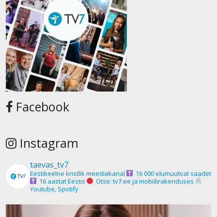
Facebook
Instagram
taevas_tv7
Eestikeelne kristlik meediakanal
16 000 elumuutvat saadet
16 aastat Eestis
Otse: tv7.ee ja mobiilirakenduses
Youtube, Spotify