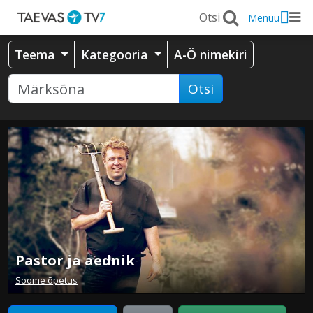
Menüü
Teema
Kategooria
A-Ö nimekiri
Otsi
Pastor ja aednik
Soome õpetus