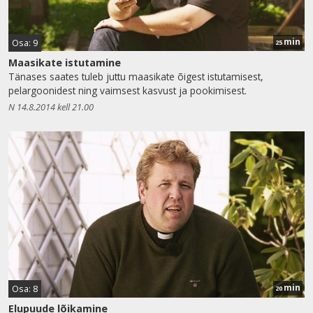
min
Osa: 9
25
Maasikate istutamine
Tänases saates tuleb juttu maasikate õigest istutamisest,
pelargoonidest ning vaimsest kasvust ja pookimisest.
N 14.8.2014 kell 21.00
min
Osa: 8
20
Elupuude lõikamine