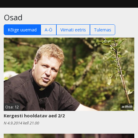
Osad
Kõige uuemad
A-Ö
Viimati eetris
Tulemas
min
Osa: 12
20
Kergesti hooldatav aed 2/2
N 4.9.2014 kell 21.00