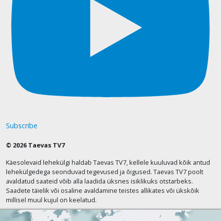
Subscribe
© 2026 Taevas TV7
Käesolevaid lehekülgi haldab Taevas TV7, kellele kuuluvad kõik antud
lehekülgedega seonduvad tegevused ja õigused. Taevas TV7 poolt
avaldatud saateid võib alla laadida üksnes isiklikuks otstarbeks.
Saadete täielik või osaline avaldamine teistes allikates või ükskõik
millisel muul kujul on keelatud.