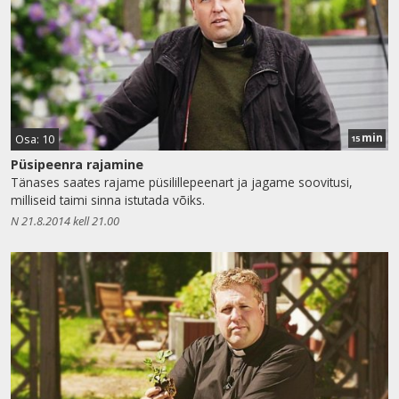
min
Osa: 10
15
Püsipeenra rajamine
Tänases saates rajame püsilillepeenart ja jagame soovitusi,
milliseid taimi sinna istutada võiks.
N 21.8.2014 kell 21.00