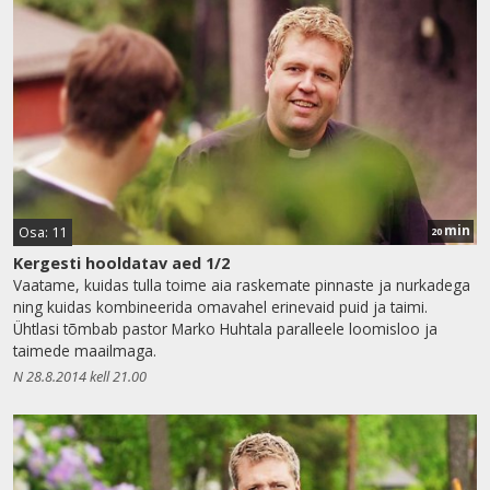
min
Osa: 11
20
Kergesti hooldatav aed 1/2
Vaatame, kuidas tulla toime aia raskemate pinnaste ja nurkadega
ning kuidas kombineerida omavahel erinevaid puid ja taimi.
Ühtlasi tõmbab pastor Marko Huhtala paralleele loomisloo ja
taimede maailmaga.
N 28.8.2014 kell 21.00