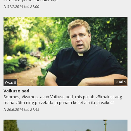
N 31.7.2014 kell 21.00
min
Osa: 6
10
Vaikuse aed
Soomes, Vivamos, asub Vaikuse aed, mis pakub võimalust aeg
maha võtta ning palvetada ja puhata keset aia ilu ja vaikust.
N 26.6.2014 kell 21.45