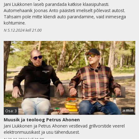
Jani Liukkonen laseb parandada katkise klaasipuhasti.
Automehaanik Joonas Anto päästeti imeliselt põlevast autost.
Tähsaim pole mitte kliendi auto parandamine, vaid inimesega
kohtumine.
N 5.12.2024 kell 21.00
min
Osa: 3
25
Muusik ja teoloog Petrus Ahonen
Jani Liukkonen ja Petrus Ahonen vestlevad grillvorstide veerel
elektronmuusikast ja usu tähendusest.