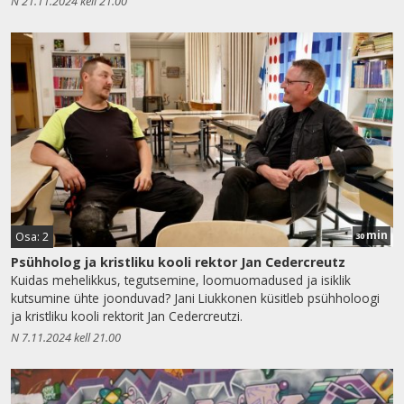
N 21.11.2024 kell 21.00
min
Osa: 2
30
Psühholog ja kristliku kooli rektor Jan Cedercreutz
Kuidas mehelikkus, tegutsemine, loomuomadused ja isiklik
kutsumine ühte joonduvad? Jani Liukkonen küsitleb psühholoogi
ja kristliku kooli rektorit Jan Cedercreutzi.
N 7.11.2024 kell 21.00