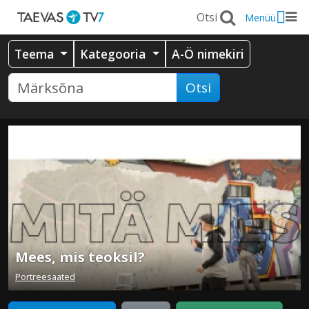
Menüü
Teema
Kategooria
A-Ö nimekiri
Otsi
Mees, mis teoksil?
Portreesaated