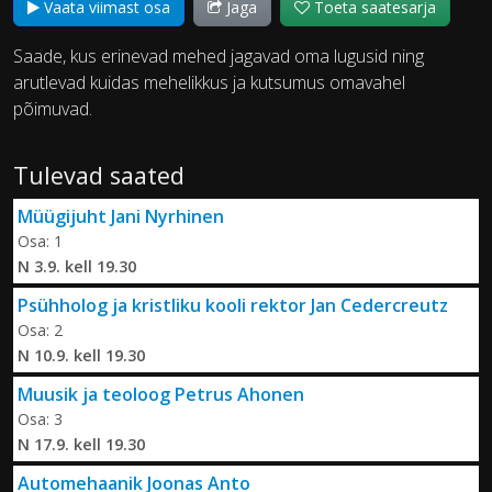
Vaata viimast osa
Jaga
Toeta saatesarja
Saade, kus erinevad mehed jagavad oma lugusid ning
arutlevad kuidas mehelikkus ja kutsumus omavahel
põimuvad.
Tulevad saated
Müügijuht Jani Nyrhinen
Osa: 1
N 3.9. kell 19.30
Psühholog ja kristliku kooli rektor Jan Cedercreutz
Osa: 2
N 10.9. kell 19.30
Muusik ja teoloog Petrus Ahonen
Osa: 3
N 17.9. kell 19.30
Automehaanik Joonas Anto