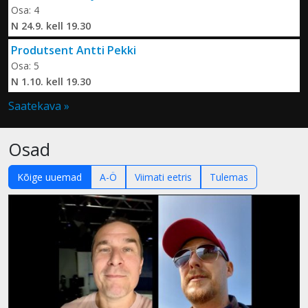
Osa: 4
N 24.9. kell 19.30
Produtsent Antti Pekki
Osa: 5
N 1.10. kell 19.30
Saatekava »
Osad
Kõige uuemad
A-Ö
Viimati eetris
Tulemas