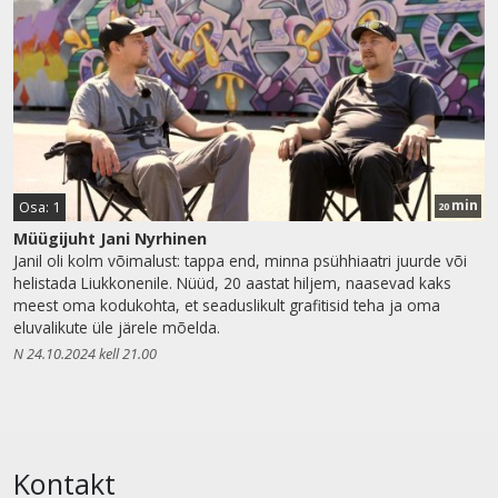
min
Osa: 1
20
Müügijuht Jani Nyrhinen
Janil oli kolm võimalust: tappa end, minna psühhiaatri juurde või
helistada Liukkonenile. Nüüd, 20 aastat hiljem, naasevad kaks
meest oma kodukohta, et seaduslikult grafitisid teha ja oma
eluvalikute üle järele mõelda.
N 24.10.2024 kell 21.00
Kontakt