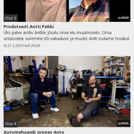
min
Osa: 5
25
Produtsent Antti Pekki
Üks palve andis Anttile jõudu oma elu muutmiseks. Oma
unistustele suremine tõi vabaduse ja muutis Antti südame hoiakut.
N 27.3.2025 kell 20.00
min
Osa: 4
25
Automehaanik Joonas Anto