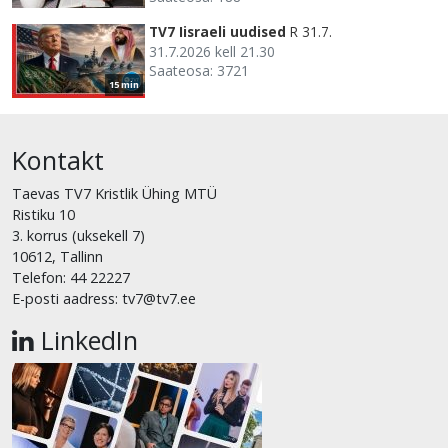
TV7 Iisraeli uudised
R 31.7.
31.7.2026 kell 21.30
Saateosa: 3721
15 min
Kontakt
Taevas TV7 Kristlik Ühing MTÜ
Ristiku 10
3. korrus (uksekell 7)
10612, Tallinn
Telefon: 44 22227
E-posti aadress: tv7@tv7.ee
LinkedIn