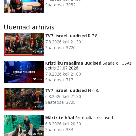
Saateosa: 3052
15 min
Uuemad arhiivis
TV7 Iisraeli uudised
R 7.8.
7.8.2026 kell 21.30
Saateosa: 3726
15 min
Kristliku maailma uudised
Saade oli USAs
eetris 31.07.2026
7.8.2026 kell 21.00
Saateosa: 717
30 min
TV7 Iisraeli uudised
N 6.8.
6.8.2026 kell 21.30
Saateosa: 3725
15 min
Märtrite hääl
Somaalia kristlased
6.8.2026 kell 20.30
Saateosa: 334
30 min