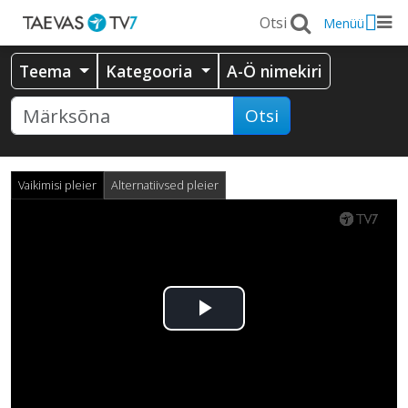
Menüü
Teema
Kategooria
A-Ö nimekiri
Otsi
Vaikimisi pleier
Alternatiivsed pleier
Esita
video