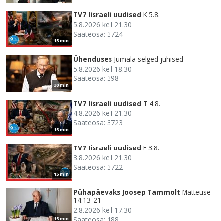
TV7 Iisraeli uudised
K 5.8.
5.8.2026 kell 21.30
Saateosa: 3724
15 min
Ühenduses
Jumala selged juhised
5.8.2026 kell 18.30
Saateosa: 398
30 min
TV7 Iisraeli uudised
T 4.8.
4.8.2026 kell 21.30
Saateosa: 3723
15 min
TV7 Iisraeli uudised
E 3.8.
3.8.2026 kell 21.30
Saateosa: 3722
15 min
Pühapäevaks Joosep Tammolt
Matteuse
14:13-21
2.8.2026 kell 17.30
Saateosa: 188
15 min