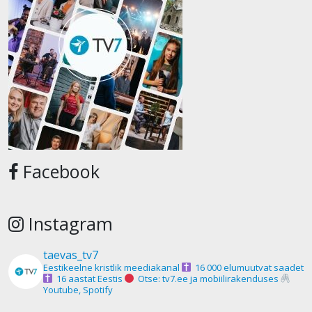
Facebook
Instagram
taevas_tv7
Eestikeelne kristlik meediakanal
16 000 elumuutvat saadet
16 aastat Eestis
Otse: tv7.ee ja mobiilirakenduses
Youtube, Spotify