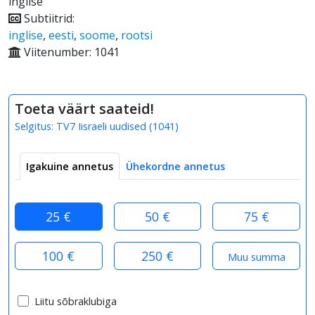
inglise
Subtiitrid:
inglise
,
eesti
,
soome
,
rootsi
Viitenumber: 1041
Toeta väärt saateid!
Selgitus:
TV7 Iisraeli uudised
(
1041
)
Igakuine annetus
Ühekordne annetus
25 €
50 €
75 €
100 €
250 €
Liitu sõbraklubiga