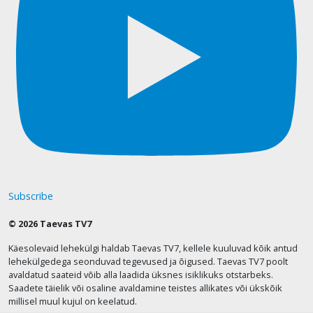
Subscribe
© 2026 Taevas TV7
Käesolevaid lehekülgi haldab Taevas TV7, kellele kuuluvad kõik antud
lehekülgedega seonduvad tegevused ja õigused. Taevas TV7 poolt
avaldatud saateid võib alla laadida üksnes isiklikuks otstarbeks.
Saadete täielik või osaline avaldamine teistes allikates või ükskõik
millisel muul kujul on keelatud.