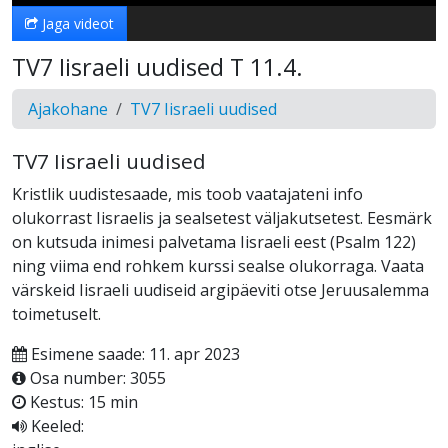
Jaga videot
TV7 Iisraeli uudised T 11.4.
Ajakohane
TV7 Iisraeli uudised
TV7 Iisraeli uudised
Kristlik uudistesaade, mis toob vaatajateni info
olukorrast Iisraelis ja sealsetest väljakutsetest. Eesmärk
on kutsuda inimesi palvetama Iisraeli eest (Psalm 122)
ning viima end rohkem kurssi sealse olukorraga. Vaata
värskeid Iisraeli uudiseid argipäeviti otse Jeruusalemma
toimetuselt.
Esimene saade: 11. apr 2023
Osa number: 3055
Kestus: 15 min
Keeled: