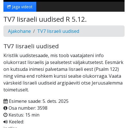
Jaga videot
TV7 Iisraeli uudised R 5.12.
Ajakohane
TV7 Iisraeli uudised
TV7 Iisraeli uudised
Kristlik uudistesaade, mis toob vaatajateni info
olukorrast Iisraelis ja sealsetest väljakutsetest. Eesmärk
on kutsuda inimesi palvetama Iisraeli eest (Psalm 122)
ning viima end rohkem kurssi sealse olukorraga. Vaata
värskeid Iisraeli uudiseid argipäeviti otse Jeruusalemma
toimetuselt.
Esimene saade: 5. dets. 2025
Osa number: 3598
Kestus: 15 min
Keeled: