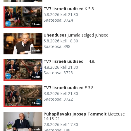
TV7 Iisraeli uudised
K 5.8.
5.8.2026 kell 21.30
Saateosa: 3724
15 min
Ühenduses
Jumala selged juhised
5.8.2026 kell 18.30
Saateosa: 398
30 min
TV7 Iisraeli uudised
T 4.8.
4.8.2026 kell 21.30
Saateosa: 3723
15 min
TV7 Iisraeli uudised
E 3.8.
3.8.2026 kell 21.30
Saateosa: 3722
15 min
Pühapäevaks Joosep Tammolt
Matteuse
14:13-21
2.8.2026 kell 17.30
Saateosa: 188
15 min