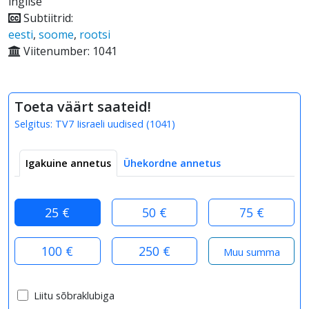
inglise
Subtiitrid:
eesti
,
soome
,
rootsi
Viitenumber: 1041
Toeta väärt saateid!
Selgitus:
TV7 Iisraeli uudised
(
1041
)
Igakuine annetus
Ühekordne annetus
25 €
50 €
75 €
100 €
250 €
Liitu sõbraklubiga