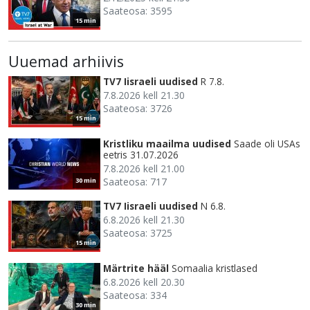
Saateosa: 3595
15 min
Uuemad arhiivis
TV7 Iisraeli uudised
R 7.8.
7.8.2026 kell 21.30
Saateosa: 3726
15 min
Kristliku maailma uudised
Saade oli USAs
eetris 31.07.2026
7.8.2026 kell 21.00
Saateosa: 717
30 min
TV7 Iisraeli uudised
N 6.8.
6.8.2026 kell 21.30
Saateosa: 3725
15 min
Märtrite hääl
Somaalia kristlased
6.8.2026 kell 20.30
Saateosa: 334
30 min