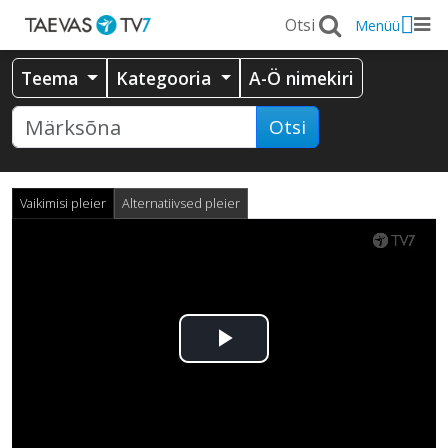
Menüü
Teema
Kategooria
A-Ö nimekiri
Otsi
Vaikimisi pleier
Alternatiivsed pleier
Esita
video