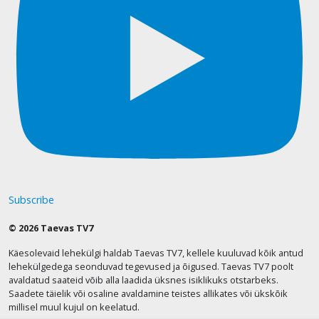
Subscribe
© 2026 Taevas TV7
Käesolevaid lehekülgi haldab Taevas TV7, kellele kuuluvad kõik antud
lehekülgedega seonduvad tegevused ja õigused. Taevas TV7 poolt
avaldatud saateid võib alla laadida üksnes isiklikuks otstarbeks.
Saadete täielik või osaline avaldamine teistes allikates või ükskõik
millisel muul kujul on keelatud.