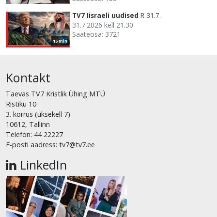
TV7 Iisraeli uudised
R 31.7.
31.7.2026 kell 21.30
Saateosa: 3721
15 min
Kontakt
Taevas TV7 Kristlik Ühing MTÜ
Ristiku 10
3. korrus (uksekell 7)
10612, Tallinn
Telefon: 44 22227
E-posti aadress: tv7@tv7.ee
LinkedIn