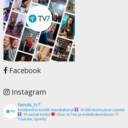
Facebook
Instagram
taevas_tv7
Eestikeelne kristlik meediakanal
16 000 elumuutvat saadet
16 aastat Eestis
Otse: tv7.ee ja mobiilirakenduses
Youtube, Spotify