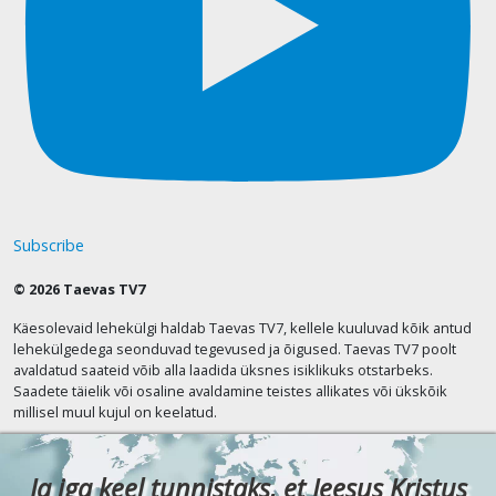
Subscribe
© 2026 Taevas TV7
Käesolevaid lehekülgi haldab Taevas TV7, kellele kuuluvad kõik antud
lehekülgedega seonduvad tegevused ja õigused. Taevas TV7 poolt
avaldatud saateid võib alla laadida üksnes isiklikuks otstarbeks.
Saadete täielik või osaline avaldamine teistes allikates või ükskõik
millisel muul kujul on keelatud.
Ja iga keel tunnistaks, et Jeesus Kristus