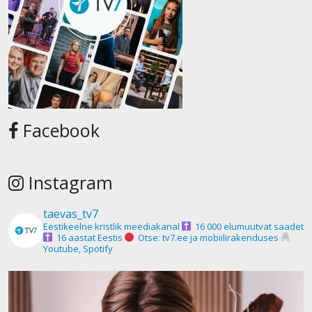
Facebook
Instagram
taevas_tv7
Eestikeelne kristlik meediakanal
16 000 elumuutvat saadet
16 aastat Eestis
Otse: tv7.ee ja mobiilirakenduses
Youtube, Spotify