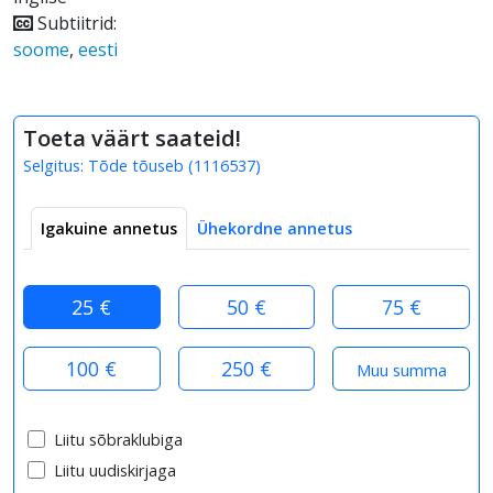
Subtiitrid:
soome
,
eesti
Toeta väärt saateid!
Selgitus:
Tõde tõuseb
(
1116537
)
Igakuine annetus
Ühekordne annetus
25 €
50 €
75 €
100 €
250 €
Liitu sõbraklubiga
Liitu uudiskirjaga