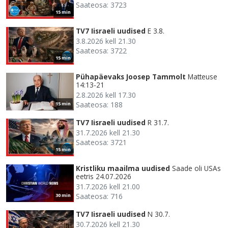
Saateosa: 3723
15 min
TV7 Iisraeli uudised
E 3.8.
3.8.2026 kell 21.30
Saateosa: 3722
15 min
Pühapäevaks Joosep Tammolt
Matteuse
14:13-21
2.8.2026 kell 17.30
Saateosa: 188
15 min
TV7 Iisraeli uudised
R 31.7.
31.7.2026 kell 21.30
Saateosa: 3721
15 min
Kristliku maailma uudised
Saade oli USAs
eetris 24.07.2026
31.7.2026 kell 21.00
Saateosa: 716
30 min
TV7 Iisraeli uudised
N 30.7.
30.7.2026 kell 21.30