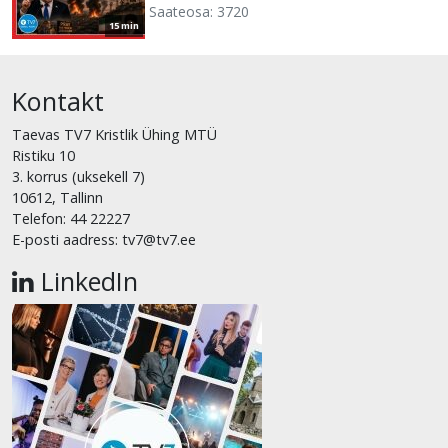
Saateosa: 3720
15 min
Kontakt
Taevas TV7 Kristlik Ühing MTÜ
Ristiku 10
3. korrus (uksekell 7)
10612, Tallinn
Telefon: 44 22227
E-posti aadress: tv7@tv7.ee
LinkedIn