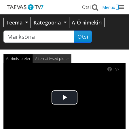
Menüü
Teema
Kategooria
A-Ö nimekiri
Otsi
Vaikimisi pleier
Alternatiivsed pleier
Esita
video