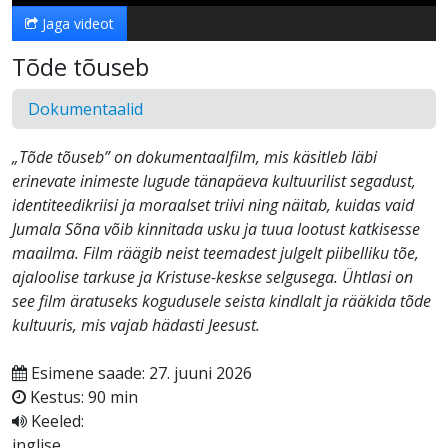
Jaga videot
Tõde tõuseb
Dokumentaalid
„Tõde tõuseb” on dokumentaalfilm, mis käsitleb läbi
erinevate inimeste lugude tänapäeva kultuurilist segadust,
identiteedikriisi ja moraalset triivi ning näitab, kuidas vaid
Jumala Sõna võib kinnitada usku ja tuua lootust katkisesse
maailma. Film räägib neist teemadest julgelt piibelliku tõe,
ajaloolise tarkuse ja Kristuse-keskse selgusega. Ühtlasi on
see film äratuseks kogudusele seista kindlalt ja rääkida tõde
kultuuris, mis vajab hädasti Jeesust.
Esimene saade: 27. juuni 2026
Kestus: 90 min
Keeled:
inglise