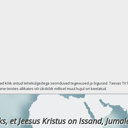
vad kõik antud lehekülgedega seonduvad tegevused ja õigused. Taevas TV7 p
ine teistes allikates või ükskõik millisel muul kujul on keelatud.
ks, et Jeesus Kristus on Issand, Jumala 