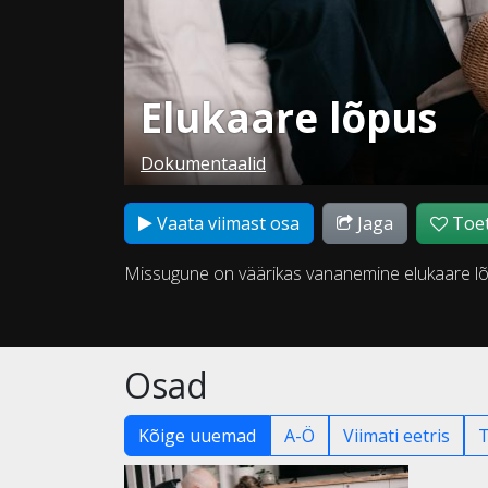
Elukaare lõpus
Dokumentaalid
Vaata viimast osa
Jaga
Toet
Missugune on väärikas vananemine elukaare l
Osad
Kõige uuemad
A-Ö
Viimati eetris