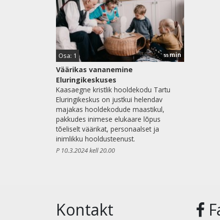
min
Osa: 1
55
Väärikas vananemine
Eluringikeskuses
Kaasaegne kristlik hooldekodu Tartu
Eluringikeskus on justkui helendav
majakas hooldekodude maastikul,
pakkudes inimese elukaare lõpus
tõeliselt väärikat, personaalset ja
inimlikku hooldusteenust.
P 10.3.2024 kell 20.00
Kontakt
F