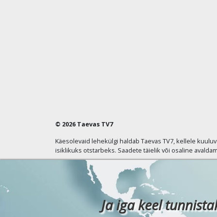
© 2026 Taevas TV7
Käesolevaid lehekülgi haldab Taevas TV7, kellele kuulu
isiklikuks otstarbeks. Saadete täielik või osaline avaldam
Ja iga keel tunnista