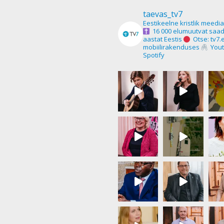
taevas_tv7
Eestikeelne kristlik meedi
16 000 elumuutvat saad
aastat Eestis
Otse: tv7.
mobiilirakenduses
Yout
Spotify