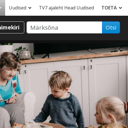
Uudised
TV7 ajaleht Head Uudised
TOETA
nimekiri
Otsi