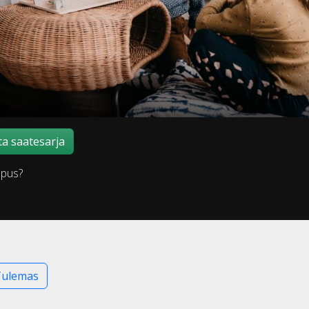
a saatesarja
õpus?
Tulemas