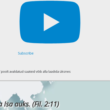
Subscribe
oolt avaldatud saateid võib alla laadida üksnes
Isa auks. (Fil. 2:11)