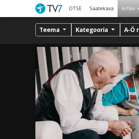
OTSE
Saatekava
Arhiiv
Teema
Kategooria
A-Ö 