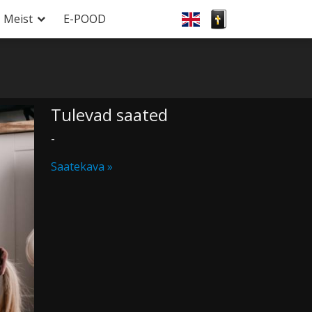
Meist
E-POOD
Tulevad saated
-
Saatekava »