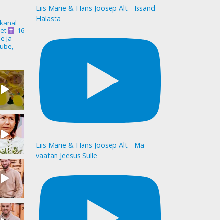
Liis Marie & Hans Joosep Alt - Issand
Halasta
akanal
et
16
ee ja
ube,
Liis Marie & Hans Joosep Alt - Ma
vaatan Jeesus Sulle