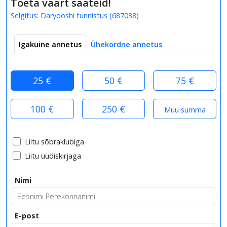
Toeta väärt saateid!
Selgitus:
Daryooshi tunnistus
(
687038
)
Igakuine annetus
Ühekordne annetus
25 €
50 €
75 €
100 €
250 €
Liitu sõbraklubiga
Liitu uudiskirjaga
Nimi
E-post