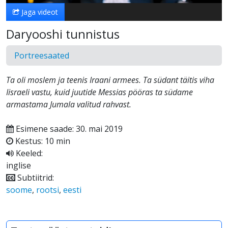
Jaga videot
Daryooshi tunnistus
Portreesaated
Ta oli moslem ja teenis Iraani armees. Ta südant täitis viha
Iisraeli vastu, kuid juutide Messias pööras ta südame
armastama Jumala valitud rahvast.
Esimene saade: 30. mai 2019
Kestus: 10 min
Keeled:
inglise
Subtiitrid:
soome
,
rootsi
,
eesti