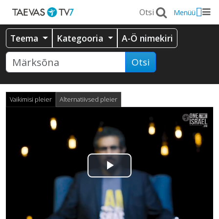
Menüü
Teema
Kategooria
A-Ö nimekiri
Otsi
Vaikimisi pleier
Alternatiivsed pleier
Esita
video