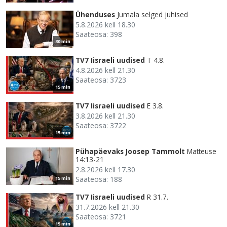
Ühenduses
Jumala selged juhised
5.8.2026 kell 18.30
Saateosa: 398
30 min
TV7 Iisraeli uudised
T 4.8.
4.8.2026 kell 21.30
Saateosa: 3723
15 min
TV7 Iisraeli uudised
E 3.8.
3.8.2026 kell 21.30
Saateosa: 3722
15 min
Pühapäevaks Joosep Tammolt
Matteuse
14:13-21
2.8.2026 kell 17.30
Saateosa: 188
15 min
TV7 Iisraeli uudised
R 31.7.
31.7.2026 kell 21.30
Saateosa: 3721
15 min