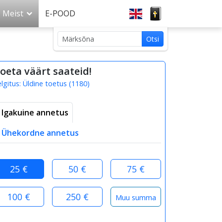
Meist
E-POOD
Otsi
Otsi
märksõnaga:
oeta väärt saateid!
elgitus:
Üldine toetus
(
1180
)
Igakuine annetus
Ühekordne annetus
25 €
50 €
75 €
100 €
250 €