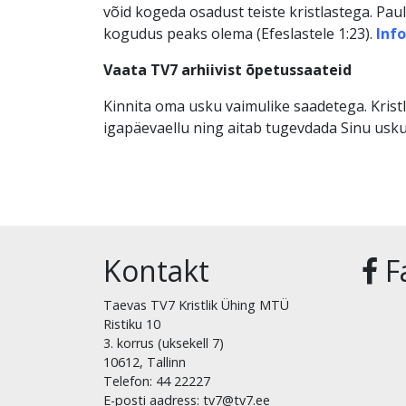
võid kogeda osadust teiste kristlastega. Pau
kogudus peaks olema (Efeslastele 1:23).
Info
Vaata TV7 arhiivist õpetussaateid
Kinnita oma usku vaimulike saadetega. Krist
igapäevaellu ning aitab tugevdada Sinu usku
Kontakt
F
Taevas TV7 Kristlik Ühing MTÜ
Ristiku 10
3. korrus (uksekell 7)
10612, Tallinn
Telefon: 44 22227
E-posti aadress: tv7@tv7.ee