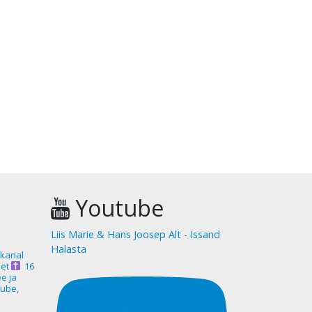
Youtube
Liis Marie & Hans Joosep Alt - Issand
Halasta
akanal
et
16
ee ja
ube,