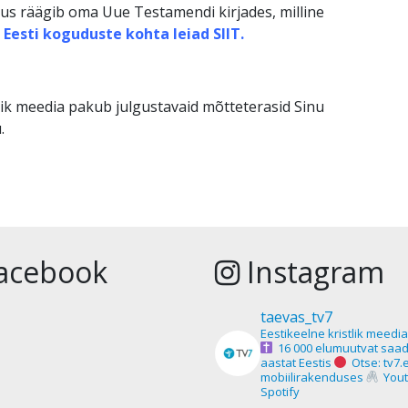
lus räägib oma Uue Testamendi kirjades, milline
 Eesti koguduste kohta leiad
SIIT.
lik meedia pakub julgustavaid mõtteterasid Sinu
.
acebook
Instagram
taevas_tv7
Eestikeelne kristlik meedi
16 000 elumuutvat saad
aastat Eestis
Otse: tv7.
mobiilirakenduses
Yout
Spotify