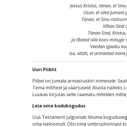
Jeesus Kristus, tänan, et Si
Usun, et oled Jumala p
Tänan, et Sinu ristisur
Võtan Sind 
Tänan Sind, Kristus,
ja tõotad olla koos minuga 
Veedan igaviku koo
Isa, aitäh, et armastad mind 
Uuri Piiblit
Piibel on Jumala armastuskiri inimesele. Sea
Tema mõtteid ja väärtuseid. Alusta näiteks L
Luukas kirjutas selle raamatu mõeldes mittej
Leia oma kodukogudus
Uus Testament julgustab liituma kogudusega,
oma iseloomult. Otsi oma ümbruskonnast kog