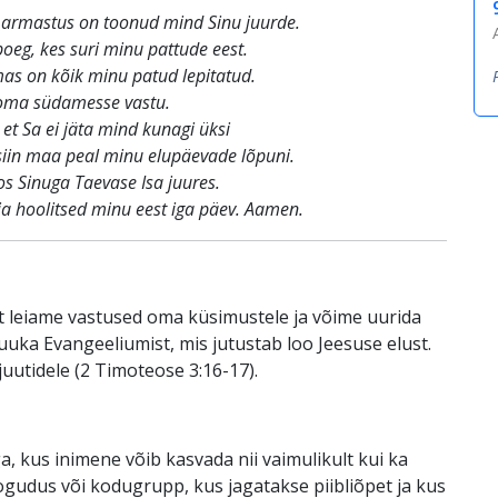
nu armastus on toonud mind Sinu juurde.
oeg, kes suri minu pattude eest.
mas on kõik minu patud lepitatud.
oma südamesse vastu.
 et Sa ei jäta mind kunagi üksi
siin maa peal minu elupäevade lõpuni.
s Sinuga Taevase Isa juures.
ja hoolitsed minu eest iga päev. Aamen.
lt leiame vastused oma küsimustele ja võime uurida
uuka Evangeeliumist, mis jutustab loo Jeesuse elust.
uutidele (2 Timoteose 3:16-17).
 kus inimene võib kasvada nii vaimulikult kui ka
udus või kodugrupp, kus jagatakse piibliõpet ja kus