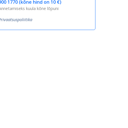
900 1770 (kõne hind on 10 €)
Annetamiseks kuula kõne lõpuni
Privaatsuspoliitika