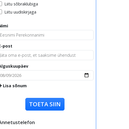
Liitu sõbraklubiga
Liitu uudiskirjaga
Nimi
E-post
Alguskuupäev
Lisa sõnum
TOETA SIIN
Annetustelefon