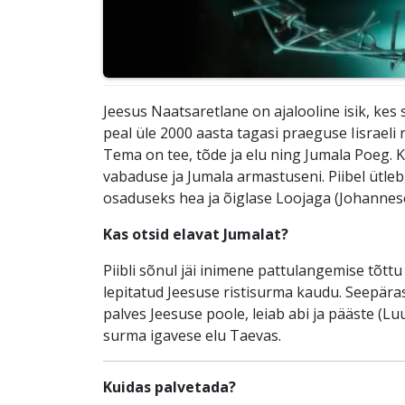
Jeesus Naatsaretlane on ajalooline isik, kes 
peal üle 2000 aasta tagasi praeguse Iisraeli r
Tema on tee, tõde ja elu ning Jumala Poeg. Kõ
vabaduse ja Jumala armastuseni. Piibel ütleb
osaduseks hea ja õiglase Loojaga (Johannese
Kas otsid elavat Jumalat?
Piibli sõnul jäi inimene pattulangemise tõtt
lepitatud Jeesuse ristisurma kaudu. Seepära
palves Jeesuse poole, leiab abi ja pääste (L
surma igavese elu Taevas.
Kuidas palvetada?