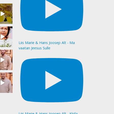
Liis Marie & Hans Joosep Alt - Ma
vaatan Jeesus Sulle
Liis Marie & Hans Joosep Alt - Kiida