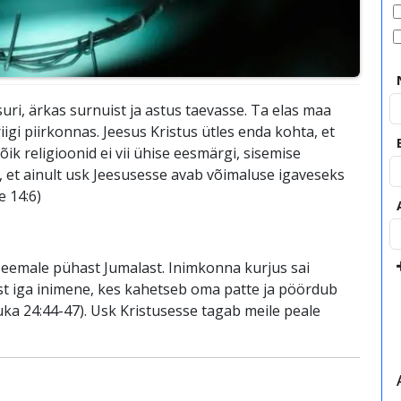
suri, ärkas surnuist ja astus taevasse. Ta elas maa
iigi piirkonnas. Jeesus Kristus ütles enda kohta, et
ik religioonid ei vii ühise eesmärgi, sisemise
, et ainult usk Jeesusesse avab võimaluse igaveseks
 14:6)
u eemale pühast Jumalast. Inimkonna kurjus sai
st iga inimene, kes kahetseb oma patte ja pöördub
uuka 24:44-47). Usk Kristusesse tagab meile peale