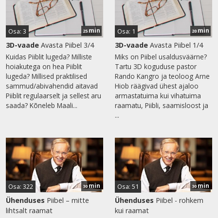
min
min
Osa: 3
Osa: 1
25
20
3D-vaade
Avasta Piibel 3/4
3D-vaade
Avasta Piibel 1/4
Kuidas Piiblit lugeda? Milliste
Miks on Piibel usaldusväärne?
hoiakutega on hea Piiblit
Tartu 3D koguduse pastor
lugeda? Millised praktilised
Rando Kangro ja teoloog Arne
sammud/abivahendid aitavad
Hiob räägivad ühest ajaloo
Piiblit regulaarselt ja sellest aru
armastatuima kui vihatuima
saada? Kõneleb Maali...
raamatu, Piibli, saamisloost ja
...
min
min
Osa: 322
Osa: 51
30
30
Ühenduses
Piibel – mitte
Ühenduses
Piibel - rohkem
lihtsalt raamat
kui raamat