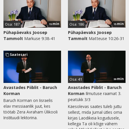
min
min
Osa: 187
Osa: 186
15
15
Pühapäevaks Joosep
Pühapäevaks Joosep
Tammolt
Markuse 9:38-41
Tammolt
Matteuse 10:26-31
Saatesari
min
Osa: 41
30
Avastades Piiblit - Baruch
Avastades Piiblit - Baruch
Korman
Korman
Ilmutuse raamat 3.
peatükk 3/3
Baruch Korman on Iisraelis
elav messiaanlik juut, kes
Käesolevas saates tuleb juttu
töötab Zera Avraham Ülikooli
sellest, mida Jumal ütles oma
Instituudi lektorina.
kirjas Laodikeia kogudusele,
kellega Ta oli kõige vähem