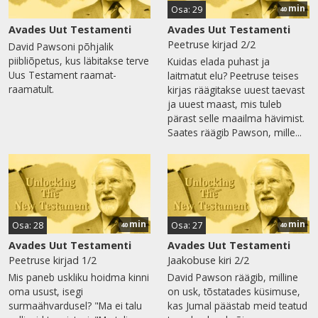
min
Osa: 29
40
Avades Uut Testamenti
Avades Uut Testamenti
Peetruse kirjad 2/2
David Pawsoni põhjalik
piibliõpetus, kus läbitakse terve
Kuidas elada puhast ja
Uus Testament raamat-
laitmatut elu? Peetruse teises
raamatult.
kirjas räägitakse uuest taevast
ja uuest maast, mis tuleb
pärast selle maailma hävimist.
Saates räägib Pawson, mille...
min
min
Osa: 28
Osa: 27
40
40
Avades Uut Testamenti
Avades Uut Testamenti
Peetruse kirjad 1/2
Jaakobuse kiri 2/2
Mis paneb uskliku hoidma kinni
David Pawson räägib, milline
oma usust, isegi
on usk, tõstatades küsimuse,
surmaähvardusel? "Ma ei talu
kas Jumal päästab meid teatud