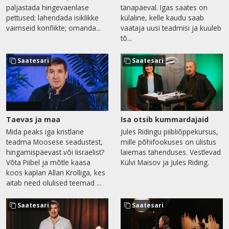
paljastada hingevaenlase
tänapäeval. Igas saates on
pettused; lahendada isiklikke
külaline, kelle kaudu saab
vaimseid konflikte; omanda...
vaataja uusi teadmisi ja kuuleb
tõ...
Saatesari
Saatesari
Taevas ja maa
Isa otsib kummardajaid
Mida peaks iga kristlane
Jules Ridingu piibliõppekursus,
teadma Moosese seadustest,
mille põhifookuses on ülistus
hingamispäevast või Iisraelist?
laiemas tähenduses. Vestlevad
Võta Piibel ja mõtle kaasa
Külvi Maisov ja Jules Riding.
koos kaplan Allan Krolliga, kes
aitab need olulised teemad ...
Saatesari
Saatesari