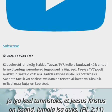
Subscribe
© 2026 Taevas TV7
Käesolevaid lehekülgi haldab Taevas TV7, kellele kuuluvad kõik antud
lehekülgedega seonduvad tegevused ja õigused. Taevas TV7 poolt
avaldatud saateid võib alla laadida üksnes isiklikuks otstarbeks.
Saadete täielik või osaline avaldamine teistes allikates või ükskõik
millisel muul kujul on keelatud.
Ja iga keel tunnistaks, et Jeesus Kristus
on Issand, Jumala Isa auks. (Fil. 2:11)