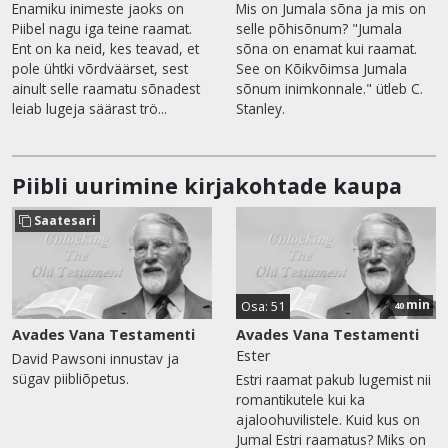
Enamiku inimeste jaoks on
Mis on Jumala sõna ja mis on
Piibel nagu iga teine raamat.
selle põhisõnum? "Jumala
Ent on ka neid, kes teavad, et
sõna on enamat kui raamat.
pole ühtki võrdväärset, sest
See on Kõikvõimsa Jumala
ainult selle raamatu sõnadest
sõnum inimkonnale." ütleb C.
leiab lugeja säärast trö...
Stanley.
Piibli uurimine kirjakohtade kaupa
Saatesari
min
Osa: 51
40
Avades Vana Testamenti
Avades Vana Testamenti
Ester
David Pawsoni innustav ja
sügav piibliõpetus.
Estri raamat pakub lugemist nii
romantikutele kui ka
ajaloohuvilistele. Kuid kus on
Jumal Estri raamatus? Miks on