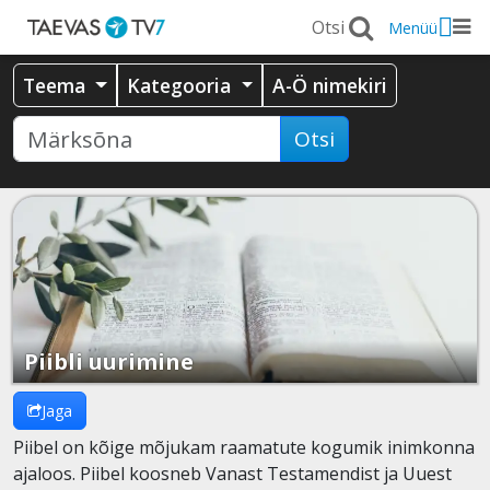
Menüü
Teema
Kategooria
A-Ö nimekiri
Otsi
Piibli uurimine
Jaga
Piibel on kõige mõjukam raamatute kogumik inimkonna
ajaloos. Piibel koosneb Vanast Testamendist ja Uuest