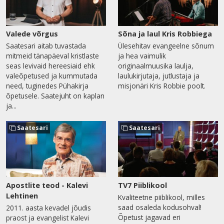
Valede võrgus
Sõna ja laul Kris Robbiega
Saatesari aitab tuvastada
Ülesehitav evangeelne sõnum
mitmeid tänapäeval kristlaste
ja hea vaimulik
seas levivaid hereesiaid ehk
originaalmuusika laulja,
valeõpetused ja kummutada
laulukirjutaja, jutlustaja ja
need, tuginedes Pühakirja
misjonäri Kris Robbie poolt.
õpetusele. Saatejuht on kaplan
ja...
Saatesari
Saatesari
Apostlite teod - Kalevi
TV7 Piiblikool
Lehtinen
Kvaliteetne piiblikool, milles
saad osaleda kodusohval!
2011. aasta kevadel jõudis
Õpetust jagavad eri
praost ja evangelist Kalevi