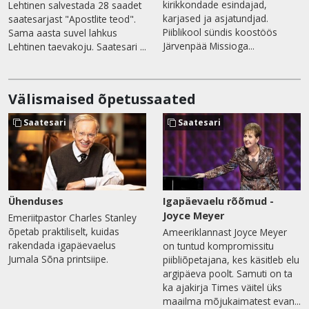
kirikkondade esindajad,
Lehtinen salvestada 28 saadet
karjased ja asjatundjad.
saatesarjast "Apostlite teod".
Piiblikool sündis koostöös
Sama aasta suvel lahkus
Järvenpää Missioga...
Lehtinen taevakoju. Saatesari ...
Välismaised õpetussaated
Saatesari
Saatesari
Ühenduses
Igapäevaelu rõõmud -
Joyce Meyer
Emeriitpastor Charles Stanley
õpetab praktiliselt, kuidas
Ameeriklannast Joyce Meyer
rakendada igapäevaelus
on tuntud kompromissitu
Jumala Sõna printsiipe.
piibliõpetajana, kes käsitleb elu
argipäeva poolt. Samuti on ta
ka ajakirja Times väitel üks
maailma mõjukaimatest evan...