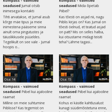
Kompass - vaimsed
Kompass - vaimsed
seadused
Jumal otsib
seadused
Mida õpetab
inimesega kontakti
Piibel?
Tihti arvatakse, et Jumal asub
Kas tõesti on asjad nii, nagu
kõrge mäe tipus ja meie
Piiblis kirjas on? Kas Jumal on
inimestena pääseme sinna
tõesti öelnud, et teatud asjad
ainult oma pingutustes ja
on patt? Mis on selles halba,
täiuslikkusele püüeldes.
kui otsustame midagi teisiti
Tegelikult on see vale - Jumal
teha? Lähme tagasi...
hoopis o...
min
min
Osa: 14
Osa: 15
30
30
Kompass - vaimsed
Kompass - vaimsed
seadused
Piibel kui ajalooline
seadused
Piibel kui ajalooline
raamat
raamat
Milline on meie suhtumine
Kohus ei käsitle kahtlusalust
Piiblisse? Kas tegemist on
kunagi süüdimõistetuna enne,