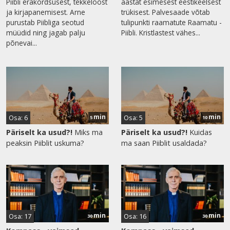
Piibli erakordsusest, tekkeloost
aastat esimesest eestikeelsest
ja kirjapanemisest. Arne
trükisest. Palvesaade võtab
purustab Piibliga seotud
tulipunkti raamatute Raamatu -
müüdid ning jagab palju
Piibli. Kristlastest vähes...
põnevai...
min
min
Osa: 6
Osa: 5
5
10
Päriselt ka usud?!
Miks ma
Päriselt ka usud?!
Kuidas
peaksin Piiblit uskuma?
ma saan Piiblit usaldada?
min
min
Osa: 17
Osa: 16
30
30