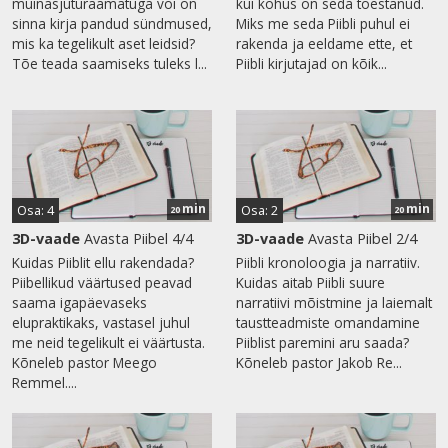
muinasjuturaamatuga või on
kui kohus on seda tõestanud.
sinna kirja pandud sündmused,
Miks me seda Piibli puhul ei
mis ka tegelikult aset leidsid?
rakenda ja eeldame ette, et
Tõe teada saamiseks tuleks l...
Piibli kirjutajad on kõik...
min
min
Osa: 4
Osa: 2
20
20
3D-vaade
Avasta Piibel 4/4
3D-vaade
Avasta Piibel 2/4
Kuidas Piiblit ellu rakendada?
Piibli kronoloogia ja narratiiv.
Piibellikud väärtused peavad
Kuidas aitab Piibli suure
saama igapäevaseks
narratiivi mõistmine ja laiemalt
elupraktikaks, vastasel juhul
taustteadmiste omandamine
me neid tegelikult ei väärtusta.
Piiblist paremini aru saada?
Kõneleb pastor Meego
Kõneleb pastor Jakob Re...
Remmel....