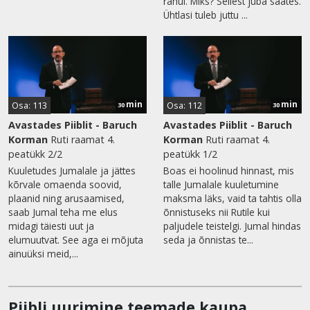
rahul. Miks? Sellest juba saates.
Ühtlasi tuleb juttu ...
min
min
Osa: 113
Osa: 112
30
30
Avastades Piiblit - Baruch
Avastades Piiblit - Baruch
Korman
Ruti raamat 4.
Korman
Ruti raamat 4.
peatükk 2/2
peatükk 1/2
Kuuletudes Jumalale ja jättes
Boas ei hoolinud hinnast, mis
kõrvale omaenda soovid,
talle Jumalale kuuletumine
plaanid ning arusaamised,
maksma läks, vaid ta tahtis olla
saab Jumal teha me elus
õnnistuseks nii Rutile kui
midagi täiesti uut ja
paljudele teistelgi. Jumal hindas
elumuutvat. See aga ei mõjuta
seda ja õnnistas te...
ainuüksi meid,...
Piibli uurimine teemade kaupa