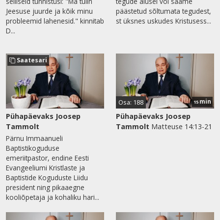
selliseid tunnistusi: "Ma tulin
tegude alusel või saame
Jeesuse juurde ja kõik minu
päästetud sõltumata tegudest,
probleemid lahenesid." kinnitab
st üksnes uskudes Kristusess...
D...
Saatesari
min
Osa: 188
15
Pühapäevaks Joosep
Pühapäevaks Joosep
Tammolt
Tammolt
Matteuse 14:13-21
Pärnu Immaanueli
Baptistikoguduse
emeriitpastor, endine Eesti
Evangeeliumi Kristlaste ja
Baptistide Koguduste Liidu
president ning pikaaegne
kooliõpetaja ja kohaliku hari...