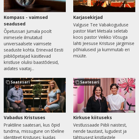
Kompass - vaimsed
Karjasekirjad
seadused
Valguse Tee Vabakoguduse
pastor Mart Metsala seletab
Õpetussari Jumala poolt
koos pastor Veikko Võsuga
inimesele ilmutatud
lahti Jeesuse Kristuse järgimise
universaalsete vaimsete
põhialuseid ja kummutab eri
seaduste kohta. Erinevad Eesti
müüte.
piibliõpetajad käsitlevad
kristluse olulisi baastõdesid,
aidates vaataj...
Saatesari
Saatesari
Vabadus Kristuses
Kirkuse kiituseks
Praktiline saatesari, kus õpid
Vestlussaade Piibli naistest,
tundma, missugune on tõeline
nende taustast, lugudest ja
identiteet Kristuses; kuidas
tähtsusest kristlastele