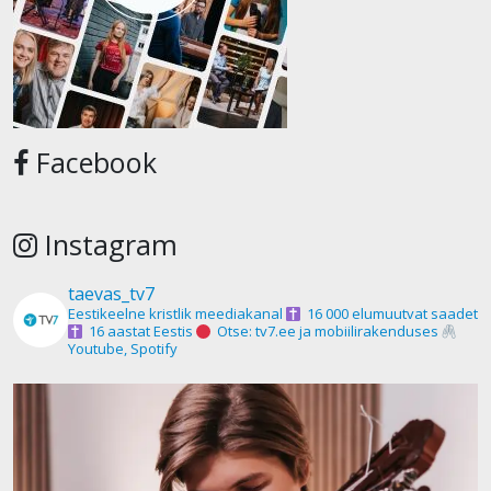
Facebook
Instagram
taevas_tv7
Eestikeelne kristlik meediakanal
16 000 elumuutvat saadet
16 aastat Eestis
Otse: tv7.ee ja mobiilirakenduses
Youtube, Spotify