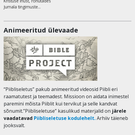
Kristuse ihust, rõhutades
Jumala tingimuste...
Animeeritud ülevaade
“Piibliseletus” pakub animeeritud videosid Piibli eri
raamatutest ja teemadest. Missioon on aidata inimestel
paremini mõista Piiblit kui tervikut ja selle kandvat
sõnumit.”Piibliseletuse” kasulikud materjalid on
järele
vaadatavad
Piibliseletuse kodulehelt.
Arhiiv täieneb
jooksvalt.