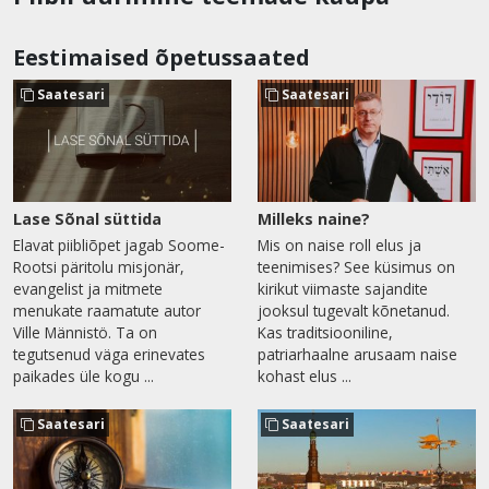
Eestimaised õpetussaated
Saatesari
Saatesari
Lase Sõnal süttida
Milleks naine?
Elavat piibliõpet jagab Soome-
Mis on naise roll elus ja
Rootsi päritolu misjonär,
teenimises? See küsimus on
evangelist ja mitmete
kirikut viimaste sajandite
menukate raamatute autor
jooksul tugevalt kõnetanud.
Ville Männistö. Ta on
Kas traditsiooniline,
tegutsenud väga erinevates
patriarhaalne arusaam naise
paikades üle kogu ...
kohast elus ...
Saatesari
Saatesari