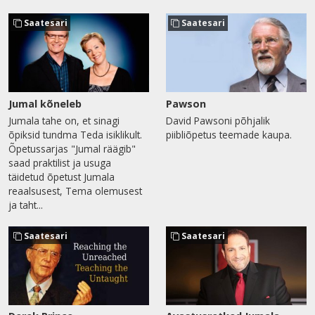
Saatesari
Saatesari
Jumal kõneleb
Pawson
Jumala tahe on, et sinagi
David Pawsoni põhjalik
õpiksid tundma Teda isiklikult.
piibliõpetus teemade kaupa.
Õpetussarjas "Jumal räägib"
saad praktilist ja usuga
täidetud õpetust Jumala
reaalsusest, Tema olemusest
ja taht...
Saatesari
Saatesari