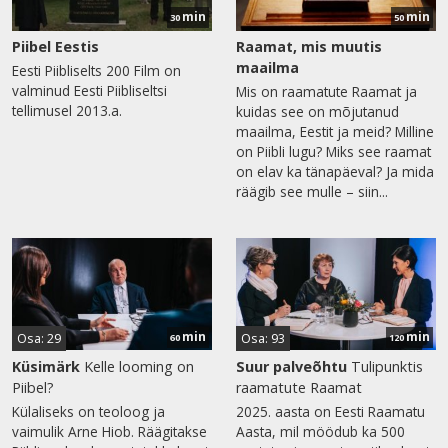
min
min
30
50
Piibel Eestis
Raamat, mis muutis
maailma
Eesti Piibliselts 200 Film on
valminud Eesti Piibliseltsi
Mis on raamatute Raamat ja
tellimusel 2013.a.
kuidas see on mõjutanud
maailma, Eestit ja meid? Milline
on Piibli lugu? Miks see raamat
on elav ka tänapäeval? Ja mida
räägib see mulle – siin...
min
min
Osa: 29
Osa: 93
60
120
Küsimärk
Kelle looming on
Suur palveõhtu
Tulipunktis
Piibel?
raamatute Raamat
Külaliseks on teoloog ja
2025. aasta on Eesti Raamatu
vaimulik Arne Hiob. Räägitakse
Aasta, mil möödub ka 500