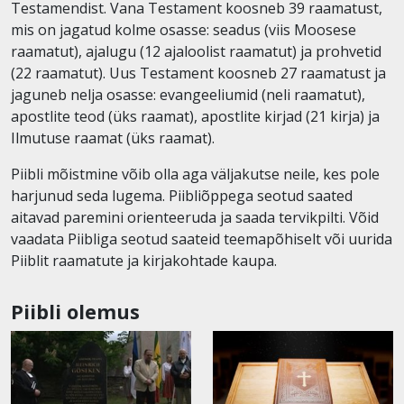
Testamendist. Vana Testament koosneb 39 raamatust,
mis on jagatud kolme osasse: seadus (viis Moosese
raamatut), ajalugu (12 ajaloolist raamatut) ja prohvetid
(22 raamatut). Uus Testament koosneb 27 raamatust ja
jaguneb nelja osasse: evangeeliumid (neli raamatut),
apostlite teod (üks raamat), apostlite kirjad (21 kirja) ja
Ilmutuse raamat (üks raamat).
Piibli mõistmine võib olla aga väljakutse neile, kes pole
harjunud seda lugema. Piibliõppega seotud saated
aitavad paremini orienteeruda ja saada tervikpilti. Võid
vaadata Piibliga seotud saateid teemapõhiselt või uurida
Piiblit raamatute ja kirjakohtade kaupa.
Piibli olemus