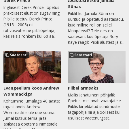
Derek Prince
Avastusretked Jumala
Sõnas
Inglasest Derek Prince'i õpetus
praktilisest elust on sügav ning
Piiblit kui Jumala Sõna on
Piiblile toetuv. Derek Prince
uuritud ja õpetatud aastasadu,
(1915 - 2003) oli
kuid milline roll on sellel
rahvusvaheline piibliõpetaja,
tänapäeval? Teie ees on
kes reisis rohkem kui 60 aa...
saatesari, kus õpetaja Rory
Kaye räägib Piibli alustest ja s...
Saatesari
Saatesari
Evangeelium koos Andrew
Piibel armsaks
Wommackiga
Mailis Janatuineni põhjalik
õpetus, mis avab vaatajatele
Kohtumine Jumalaga 40 aastat
Piiblis kirjeldatud sündmuste
tagasi andis Andrew
tagapõhja nii ajaloolisest kui
Wommacki elule uue suuna.
usulisest vaatenurgast.
Jumal kutsus tema ja ta
abikaasa õpetama inimestele