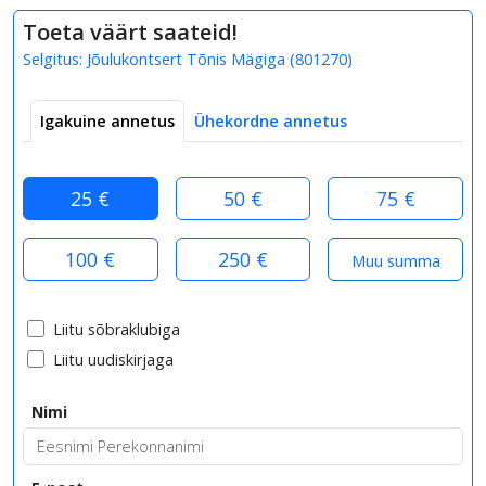
Toeta väärt saateid!
Selgitus:
Jõulukontsert Tõnis Mägiga
(
801270
)
Igakuine annetus
Ühekordne annetus
25 €
50 €
75 €
100 €
250 €
Liitu sõbraklubiga
Liitu uudiskirjaga
Nimi