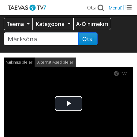
Menüü
Teema
Kategooria
A-Ö nimekiri
Otsi
Vaikimisi pleier
Alternatiivsed pleier
Esita
video