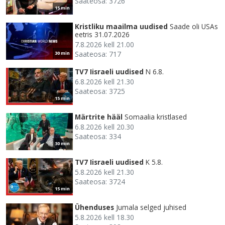
Saateosa: 3726
15 min
Kristliku maailma uudised
Saade oli USAs
eetris 31.07.2026
7.8.2026 kell 21.00
Saateosa: 717
30 min
TV7 Iisraeli uudised
N 6.8.
6.8.2026 kell 21.30
Saateosa: 3725
15 min
Märtrite hääl
Somaalia kristlased
6.8.2026 kell 20.30
Saateosa: 334
30 min
TV7 Iisraeli uudised
K 5.8.
5.8.2026 kell 21.30
Saateosa: 3724
15 min
Ühenduses
Jumala selged juhised
5.8.2026 kell 18.30