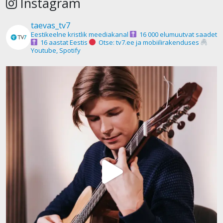
Instagram
taevas_tv7
Eestikeelne kristlik meediakanal
16 000 elumuutvat saadet
16 aastat Eestis
Otse: tv7.ee ja mobiilirakenduses
Youtube, Spotify