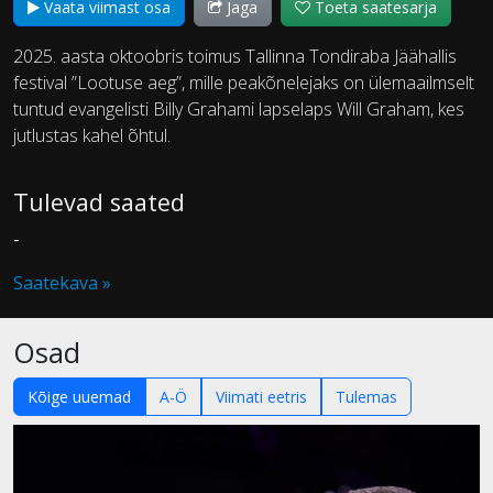
Vaata viimast osa
Jaga
Toeta saatesarja
2025. aasta oktoobris toimus Tallinna Tondiraba Jäähallis
festival ”Lootuse aeg”, mille peakõnelejaks on ülemaailmselt
tuntud evangelisti Billy Grahami lapselaps Will Graham, kes
jutlustas kahel õhtul.
Tulevad saated
-
Saatekava »
Osad
Kõige uuemad
A-Ö
Viimati eetris
Tulemas