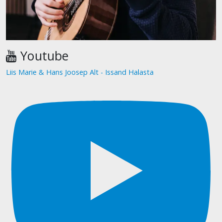
Youtube
Liis Marie & Hans Joosep Alt - Issand Halasta