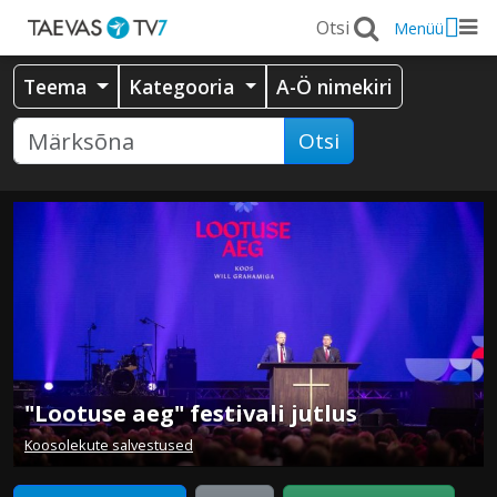
Menüü
Teema
Kategooria
A-Ö nimekiri
Otsi
"Lootuse aeg" festivali jutlus
Koosolekute salvestused