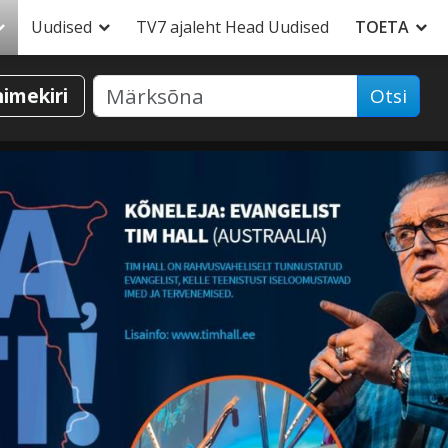
Uudised
TV7 ajaleht Head Uudised
TOETA
nimekiri
Otsi