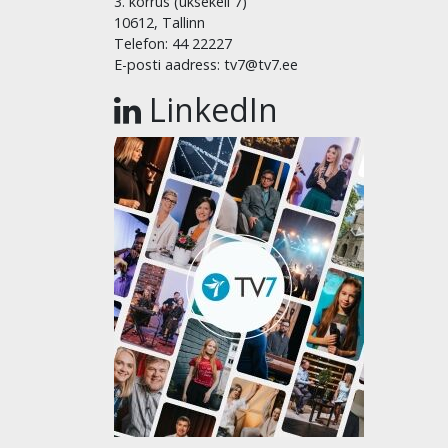
3. korrus (uksekell 7)
10612, Tallinn
Telefon: 44 22227
E-posti aadress: tv7@tv7.ee
LinkedIn