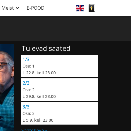
Meist
E-POOD
Tulevad saated
1/3
Osa: 1
L 22.8. kell 23.00
2/3
Osa: 2
L 29.8. kell 23.00
3/3
Osa: 3
L 5.9. kell 23.00
Saatekava »