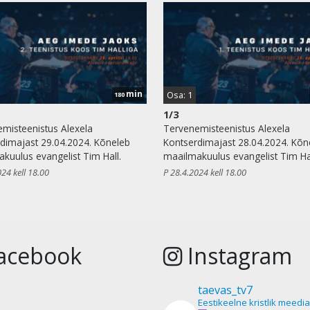
min
Osa: 1
180
1/3
misteenistus Alexela
Tervenemisteenistus Alexela
dimajast 29.04.2024. Kõneleb
Kontserdimajast 28.04.2024. Kõn
kuulus evangelist Tim Hall.
maailmakuulus evangelist Tim Hal
024 kell 18.00
P 28.4.2024 kell 18.00
acebook
Instagram
taevas_tv7
Eestikeelne kristlik meedi