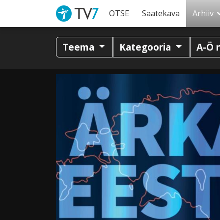
OTSE
Saatekava
Arhiiv
Teema
Kategooria
A-Ö 