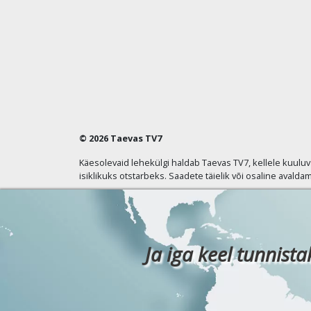
© 2026 Taevas TV7
Käesolevaid lehekülgi haldab Taevas TV7, kellele kuulu
isiklikuks otstarbeks. Saadete täielik või osaline avaldam
Ja iga keel tunnista