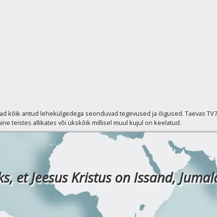
vad kõik antud lehekülgedega seonduvad tegevused ja õigused. Taevas TV7 p
ine teistes allikates või ükskõik millisel muul kujul on keelatud.
ks, et Jeesus Kristus on Issand, Jumala 