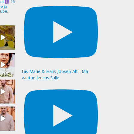
et
16
ee ja
ube,
Liis Marie & Hans Joosep Alt - Ma
vaatan Jeesus Sulle