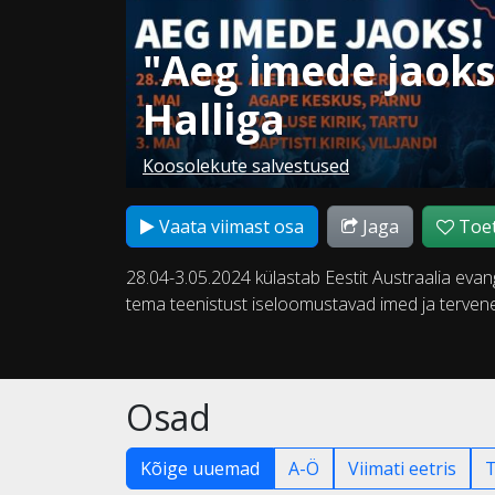
"Aeg imede jaoks
Halliga
Koosolekute salvestused
Vaata viimast osa
Jaga
Toet
28.04-3.05.2024 külastab Eestit Austraalia evang
tema teenistust iseloomustavad imed ja terven
Osad
Kõige uuemad
A-Ö
Viimati eetris