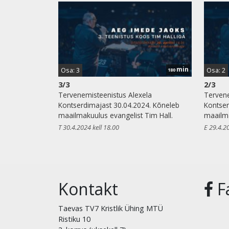
min
Osa: 3
Osa: 2
180
3/3
2/3
Tervenemisteenistus Alexela
Tervene
Kontserdimajast 30.04.2024. Kõneleb
Kontser
maailmakuulus evangelist Tim Hall.
maailma
T 30.4.2024 kell 18.00
E 29.4.2
Kontakt
F
Taevas TV7 Kristlik Ühing MTÜ
Ristiku 10