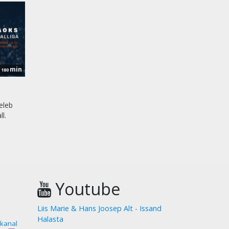
min
180
eleb
l.
Youtube
Liis Marie & Hans Joosep Alt - Issand
Halasta
akanal