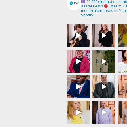
16 000 elumuutvat saad
aastat Eestis
Otse: tv7.
mobiilirakenduses
Yout
Spotify