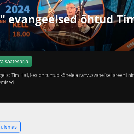
" evangeelsed õhtud Ti
a saatesarja
elist Tim Hall, kes on tuntud kõneleja rahvusvahelisel areenil ni
emised.
Tulemas