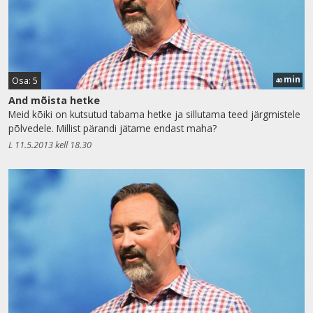
min
Osa: 5
40
And mõista hetke
Meid kõiki on kutsutud tabama hetke ja sillutama teed järgmistele
põlvedele. Millist pärandi jätame endast maha?
L 11.5.2013 kell 18.30