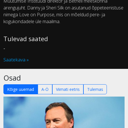
Muutumise Instituudi direktor ja Betheli meeskonna
arengujuht. Danny ja Sheri Silk on asutanud õppeteenistuse
nimega Love on Purpose, mis on mõeldud pere- ja
kogukondadele üle maailma.
Tulevad saated
-
Saatekava »
Osad
Kõige uuemad
A-Ö
Viimati eetris
Tulemas