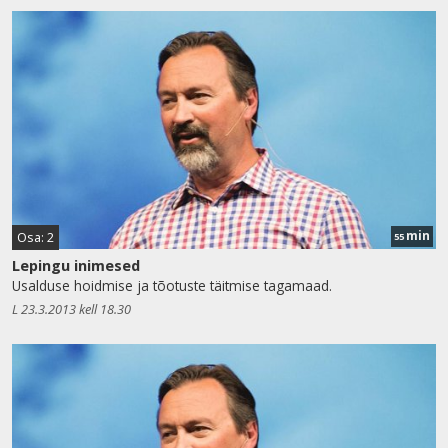
min
Osa: 2
55
Lepingu inimesed
Usalduse hoidmise ja tõotuste täitmise tagamaad.
L 23.3.2013 kell 18.30