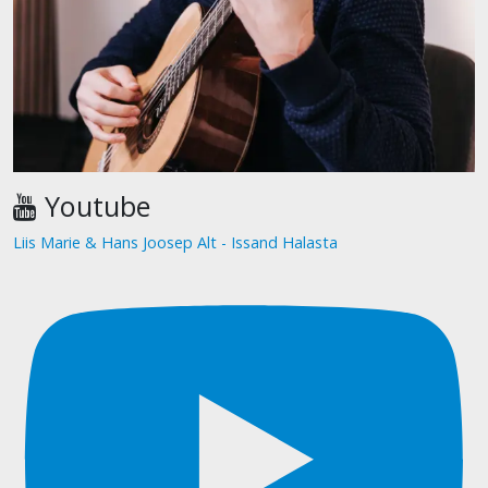
Youtube
Liis Marie & Hans Joosep Alt - Issand Halasta