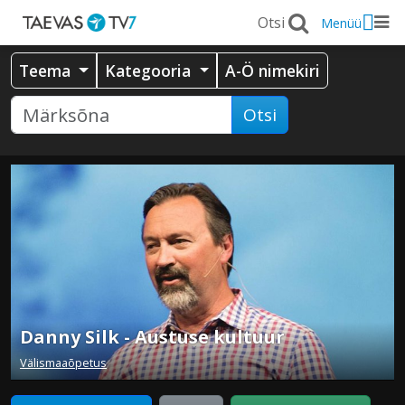
Menüü
Teema
Kategooria
A-Ö nimekiri
Otsi
Danny Silk - Austuse kultuur
Välismaaõpetus