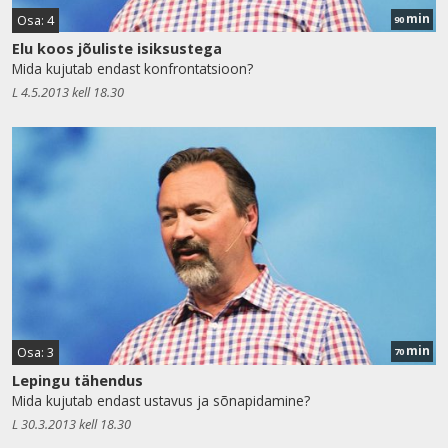
min
Osa: 4
90
Elu koos jõuliste isiksustega
Mida kujutab endast konfrontatsioon?
L 4.5.2013 kell 18.30
min
Osa: 3
70
Lepingu tähendus
Mida kujutab endast ustavus ja sõnapidamine?
L 30.3.2013 kell 18.30