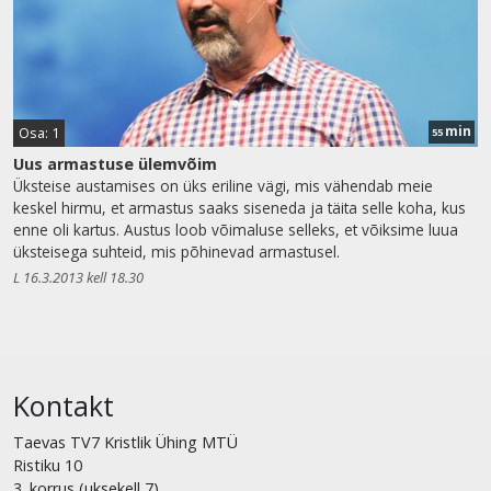
min
Osa: 1
55
Uus armastuse ülemvõim
Üksteise austamises on üks eriline vägi, mis vähendab meie
keskel hirmu, et armastus saaks siseneda ja täita selle koha, kus
enne oli kartus. Austus loob võimaluse selleks, et võiksime luua
üksteisega suhteid, mis põhinevad armastusel.
L 16.3.2013 kell 18.30
Kontakt
Taevas TV7 Kristlik Ühing MTÜ
Ristiku 10
3. korrus (uksekell 7)