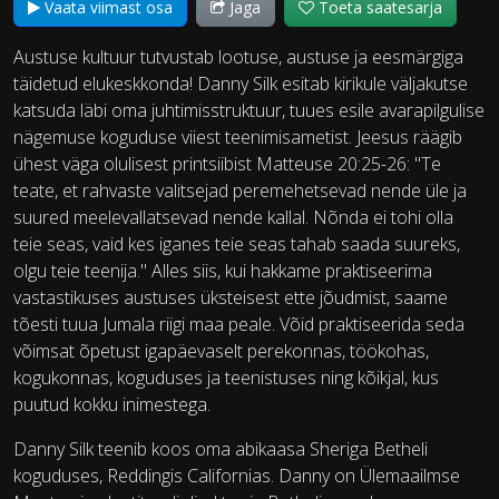
Vaata viimast osa
Jaga
Toeta saatesarja
Austuse kultuur tutvustab lootuse, austuse ja eesmärgiga
täidetud elukeskkonda! Danny Silk esitab kirikule väljakutse
katsuda läbi oma juhtimisstruktuur, tuues esile avarapilgulise
nägemuse koguduse viiest teenimisametist. Jeesus räägib
ühest väga olulisest printsiibist Matteuse 20:25-26: "Te
teate, et rahvaste valitsejad peremehetsevad nende üle ja
suured meelevallatsevad nende kallal. Nõnda ei tohi olla
teie seas, vaid kes iganes teie seas tahab saada suureks,
olgu teie teenija." Alles siis, kui hakkame praktiseerima
vastastikuses austuses üksteisest ette jõudmist, saame
tõesti tuua Jumala riigi maa peale. Võid praktiseerida seda
võimsat õpetust igapäevaselt perekonnas, töökohas,
kogukonnas, koguduses ja teenistuses ning kõikjal, kus
puutud kokku inimestega.
Danny Silk teenib koos oma abikaasa Sheriga Betheli
koguduses, Reddingis Californias. Danny on Ülemaailmse