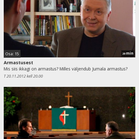
min
Osa: 15
20
Armastusest
Mis siis ikkagi on armastus? Milles väljendub Jumala armastus?
T 20.11.2012 kell 20.00