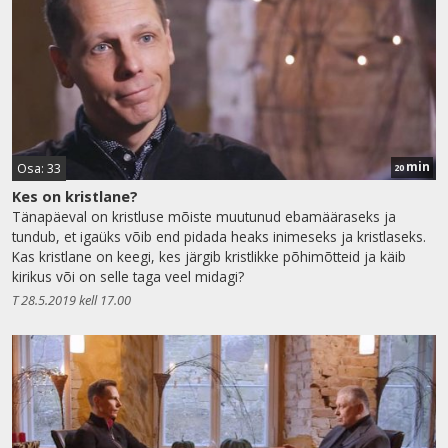
min
Osa: 33
20
Kes on kristlane?
Tänapäeval on kristluse mõiste muutunud ebamääraseks ja
tundub, et igaüks võib end pidada heaks inimeseks ja kristlaseks.
Kas kristlane on keegi, kes järgib kristlikke põhimõtteid ja käib
kirikus või on selle taga veel midagi?
T 28.5.2019 kell 17.00