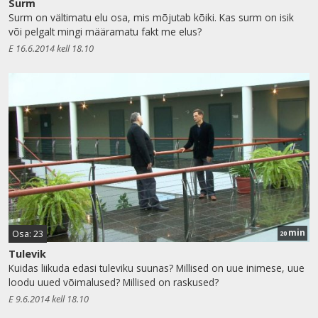
Surm
Surm on vältimatu elu osa, mis mõjutab kõiki. Kas surm on isik
või pelgalt mingi määramatu fakt me elus?
E 16.6.2014 kell 18.10
min
Osa: 23
20
Tulevik
Kuidas liikuda edasi tuleviku suunas? Millised on uue inimese, uue
loodu uued võimalused? Millised on raskused?
E 9.6.2014 kell 18.10