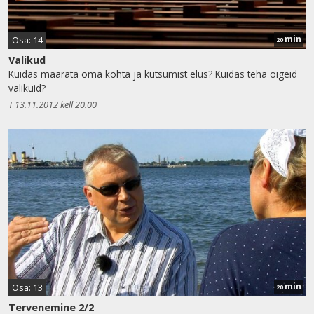
min
Osa: 14
20
Valikud
Kuidas määrata oma kohta ja kutsumist elus? Kuidas teha õigeid
valikuid?
T 13.11.2012 kell 20.00
min
Osa: 13
20
Tervenemine 2/2