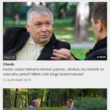
min
Osa: 22
20
Olevik
Kuidas saada hakkama tänases päevas, olevikus, kui minevik on
selja taha jäetud? Millele selle kõige keskel toetuda?
E 2.6.2014 kell 18.10