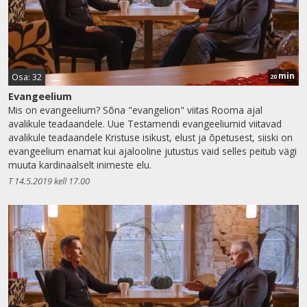
min
Osa: 32
20
Evangeelium
Mis on evangeelium? Sõna "evangelion" viitas Rooma ajal
avalikule teadaandele. Uue Testamendi evangeeliumid viitavad
avalikule teadaandele Kristuse isikust, elust ja õpetusest, siiski on
evangeelium enamat kui ajalooline jutustus vaid selles peitub vägi
muuta kardinaalselt inimeste elu.
T 14.5.2019 kell 17.00