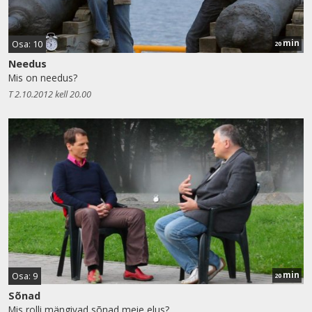
min
Osa: 10
20
Needus
Mis on needus?
T 2.10.2012 kell 20.00
min
Osa: 9
20
Sõnad
Mis rolli mängivad sõnad meie elus?