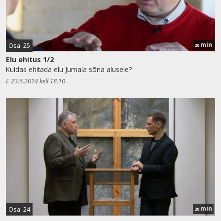
min
Osa: 25
20
Elu ehitus 1/2
Kuidas ehitada elu Jumala sõna alusele?
E 23.6.2014 kell 18.10
min
Osa: 24
20