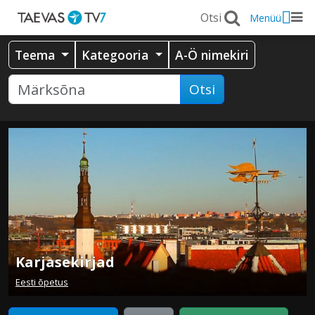
Menüü
Teema
Kategooria
A-Ö nimekiri
Otsi
Karjasekirjad
Eesti õpetus