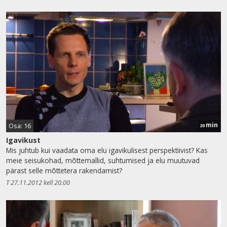
min
Osa: 16
20
Igavikust
Mis juhtub kui vaadata oma elu igavikulisest perspektiivist? Kas
meie seisukohad, mõttemallid, suhtumised ja elu muutuvad
pärast selle mõttetera rakendamist?
T 27.11.2012 kell 20.00