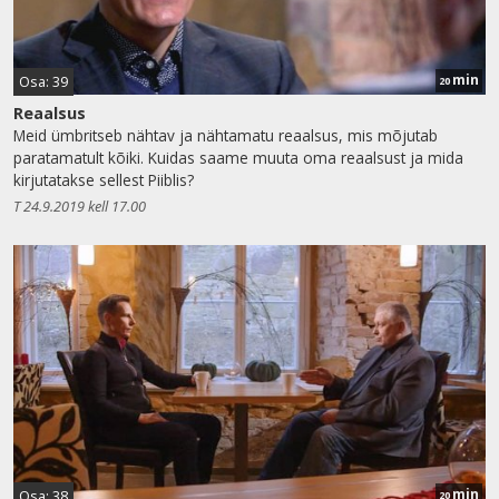
min
Osa: 39
20
Reaalsus
Meid ümbritseb nähtav ja nähtamatu reaalsus, mis mõjutab
paratamatult kõiki. Kuidas saame muuta oma reaalsust ja mida
kirjutatakse sellest Piiblis?
T 24.9.2019 kell 17.00
min
Osa: 38
20