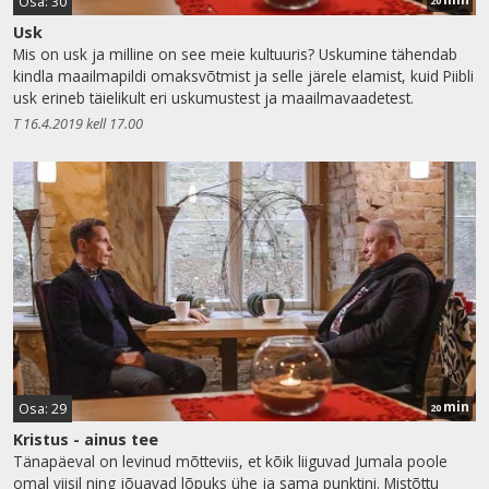
Osa: 30
20
Usk
Mis on usk ja milline on see meie kultuuris? Uskumine tähendab
kindla maailmapildi omaksvõtmist ja selle järele elamist, kuid Piibli
usk erineb täielikult eri uskumustest ja maailmavaadetest.
T 16.4.2019 kell 17.00
min
Osa: 29
20
Kristus - ainus tee
Tänapäeval on levinud mõtteviis, et kõik liiguvad Jumala poole
omal viisil ning jõuavad lõpuks ühe ja sama punktini. Mistõttu