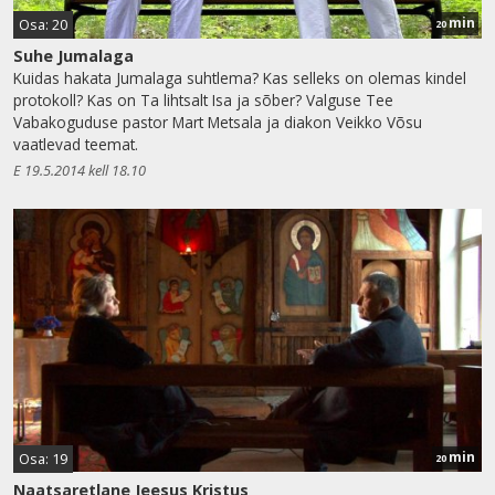
min
Osa: 20
20
Suhe Jumalaga
Kuidas hakata Jumalaga suhtlema? Kas selleks on olemas kindel
protokoll? Kas on Ta lihtsalt Isa ja sõber? Valguse Tee
Vabakoguduse pastor Mart Metsala ja diakon Veikko Võsu
vaatlevad teemat.
E 19.5.2014 kell 18.10
min
Osa: 19
20
Naatsaretlane Jeesus Kristus