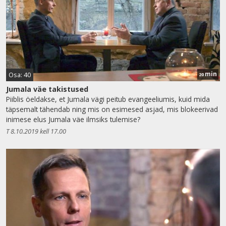
min
Osa: 40
20
Jumala väe takistused
Piiblis öeldakse, et Jumala vägi peitub evangeeliumis, kuid mida
täpsemalt tähendab ning mis on esimesed asjad, mis blokeerivad
inimese elus Jumala väe ilmsiks tulemise?
T 8.10.2019 kell 17.00