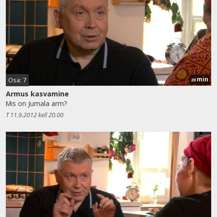
min
Osa: 7
20
Armus kasvamine
Mis on Jumala arm?
T 11.9.2012 kell 20.00