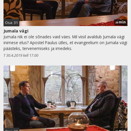
min
Osa: 31
20
Jumala vägi
Jumala riik ei ole sõnades vaid väes. Mil viisil avaldub Jumala vägi
inimese elus? Apostel Paulus ütles, et evangeelium on Jumala vägi
päästeks, tervenemiseks ja imedeks.
T 30.4.2019 kell 17.00
min