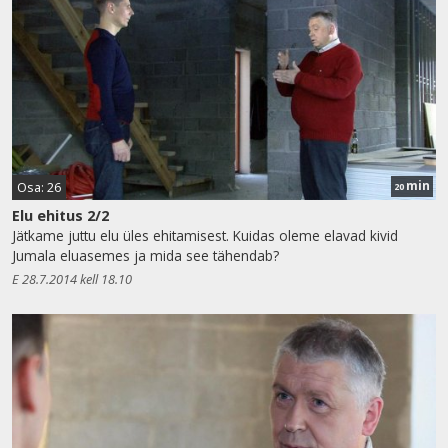
min
Osa: 26
20
Elu ehitus 2/2
Jätkame juttu elu üles ehitamisest. Kuidas oleme elavad kivid
Jumala eluasemes ja mida see tähendab?
E 28.7.2014 kell 18.10