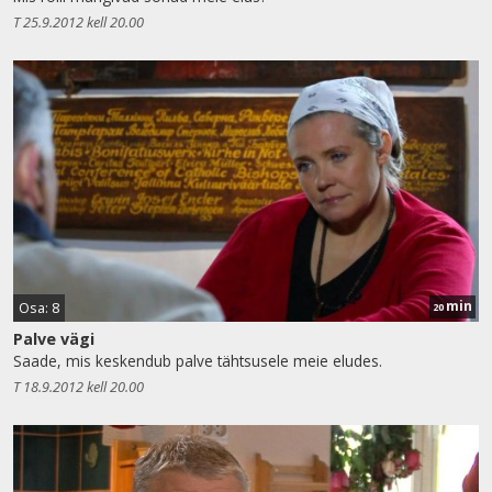
T 25.9.2012 kell 20.00
min
Osa: 8
20
Palve vägi
Saade, mis keskendub palve tähtsusele meie eludes.
T 18.9.2012 kell 20.00