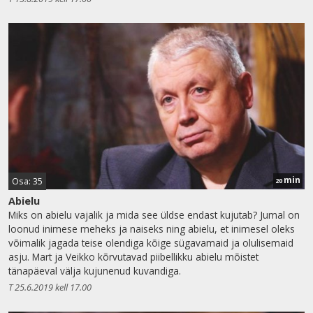
min
Osa: 35
20
Abielu
Miks on abielu vajalik ja mida see üldse endast kujutab? Jumal on
loonud inimese meheks ja naiseks ning abielu, et inimesel oleks
võimalik jagada teise olendiga kõige sügavamaid ja olulisemaid
asju. Mart ja Veikko kõrvutavad piibellikku abielu mõistet
tänapäeval välja kujunenud kuvandiga.
T 25.6.2019 kell 17.00