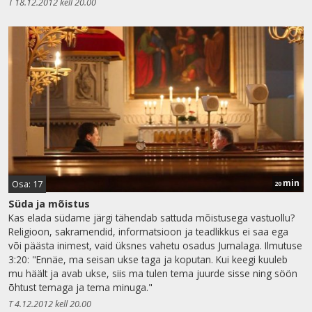
T 18.12.2012 kell 20.00
min
Osa: 17
20
Süda ja mõistus
Kas elada südame järgi tähendab sattuda mõistusega vastuollu?
Religioon, sakramendid, informatsioon ja teadlikkus ei saa ega
või päästa inimest, vaid üksnes vahetu osadus Jumalaga. Ilmutuse
3:20: "Ennäe, ma seisan ukse taga ja koputan. Kui keegi kuuleb
mu häält ja avab ukse, siis ma tulen tema juurde sisse ning söön
õhtust temaga ja tema minuga."
T 4.12.2012 kell 20.00