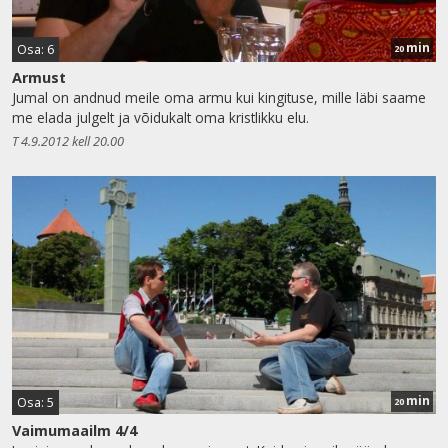
min
Osa: 6
20
Armust
Jumal on andnud meile oma armu kui kingituse, mille läbi saame
me elada julgelt ja võidukalt oma kristlikku elu.
T 4.9.2012 kell 20.00
min
Osa: 5
20
Vaimumaailm 4/4