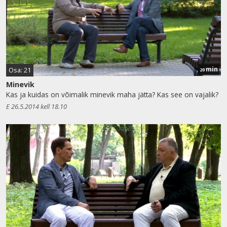
min
Osa: 21
20
Minevik
Kas ja kuidas on võimalik minevik maha jätta? Kas see on vajalik?
E 26.5.2014 kell 18.10