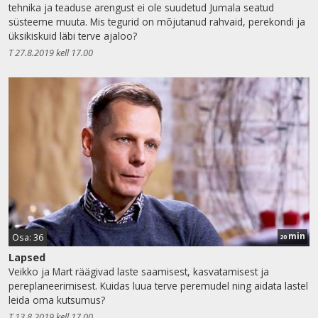
tehnika ja teaduse arengust ei ole suudetud Jumala seatud
süsteeme muuta. Mis tegurid on mõjutanud rahvaid, perekondi ja
üksikiskuid läbi terve ajaloo?
T 27.8.2019 kell 17.00
min
Osa: 36
20
Lapsed
Veikko ja Mart räägivad laste saamisest, kasvatamisest ja
pereplaneerimisest. Kuidas luua terve peremudel ning aidata lastel
leida oma kutsumus?
T 13.8.2019 kell 17.00