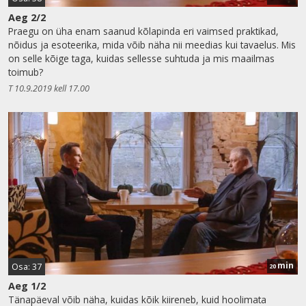
Aeg 2/2
Praegu on üha enam saanud kõlapinda eri vaimsed praktikad,
nõidus ja esoteerika, mida võib näha nii meedias kui tavaelus. Mis
on selle kõige taga, kuidas sellesse suhtuda ja mis maailmas
toimub?
T 10.9.2019 kell 17.00
min
Osa: 37
20
Aeg 1/2
Tänapäeval võib näha, kuidas kõik kiireneb, kuid hoolimata