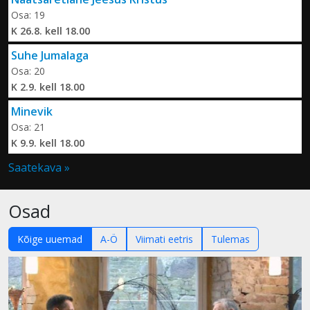
Osa: 19
K 26.8. kell 18.00
Suhe Jumalaga
Osa: 20
K 2.9. kell 18.00
Minevik
Osa: 21
K 9.9. kell 18.00
Saatekava »
Osad
Kõige uuemad
A-Ö
Viimati eetris
Tulemas