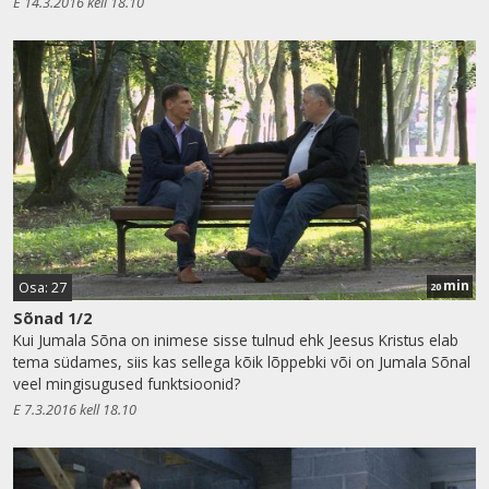
E 14.3.2016 kell 18.10
min
Osa: 27
20
Sõnad 1/2
Kui Jumala Sõna on inimese sisse tulnud ehk Jeesus Kristus elab
tema südames, siis kas sellega kõik lõppebki või on Jumala Sõnal
veel mingisugused funktsioonid?
E 7.3.2016 kell 18.10