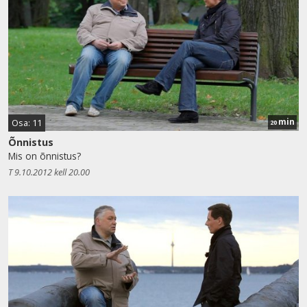
min
Osa: 11
20
Õnnistus
Mis on õnnistus?
T 9.10.2012 kell 20.00