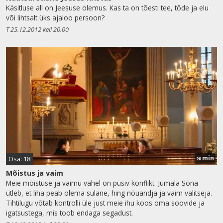
Käsitluse all on Jeesuse olemus. Kas ta on tõesti tee, tõde ja elu
või lihtsalt üks ajaloo persoon?
T 25.12.2012 kell 20.00
min
Osa: 18
20
Mõistus ja vaim
Meie mõistuse ja vaimu vahel on püsiv konflikt. Jumala Sõna
ütleb, et liha peab olema sulane, hing nõuandja ja vaim valitseja.
Tihtilugu võtab kontrolli üle just meie ihu koos oma soovide ja
igatsustega, mis toob endaga segadust.