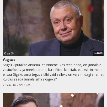
min
Osa: 34
20
Õigsus
Sageli kiputakse arvama, et inimene, kes teeb head, on Jumalale
vastuvõetav ja meelepärane, kuid Piibel kinnitab, et ükski inimene
ei saa õigeks oma tegude läbi vaid selleks on vaja midagi enamat.
Kuidas saada Jumala silmis õigeks?
T 11.6.2019 kell 17.00