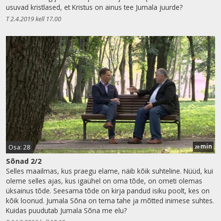
usuvad kristlased, et Kristus on ainus tee Jumala juurde?
T 2.4.2019 kell 17.00
min
Osa: 28
20
Sõnad 2/2
Selles maailmas, kus praegu elame, näib kõik suhteline. Nüüd, kui
oleme selles ajas, kus igaühel on oma tõde, on ometi olemas
üksainus tõde. Seesama tõde on kirja pandud isiku poolt, kes on
kõik loonud. Jumala Sõna on tema tahe ja mõtted inimese suhtes.
Kuidas puudutab Jumala Sõna me elu?