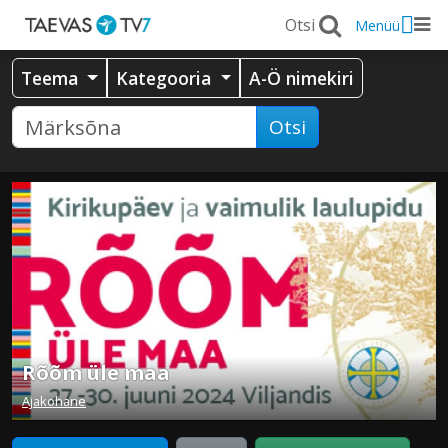
Menüü
Teema
Kategooria
A-Ö nimekiri
Otsi
Rõõm üle maa
Ajakohane