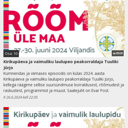
min
Osa: 10
40
Kirikupäeva ja vaimuliku laulupeo peakorraldaja Tuuliki
Jürjo
Kümnendas ja viimases episoodis on külas 2024. aasta
Kirikupäeva ja vaimuliku laulupeo peakorraldaja Tuuliki Jürjo,
kellega räägime sellise suursündmuse korraldusest, rõõmudest ja
raskustest, programmist ja muust. Saatejuht on Evar Post.
K 26.6.2024 kell 22.05