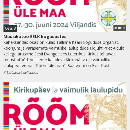
min
Osa: 8
30
Muusikatöö EELK kogudustes
Kaheksandas osas on külas Tallinna Kaarli koguduse organist,
koorijuht ja varasemate vaimulike laulupidude üldjuht Piret Aidulo,
kellega arutame Eesti Evangeelses Luterlikus Kirikus tehtavat
muusikatööd. Vestleme ka tuleva Kirikupäeva ja vaimuliku
laulupeo teemal "Rõõm üle maa". Saatejuht on Evar Post.
K 19.6.2024 kell 22.05