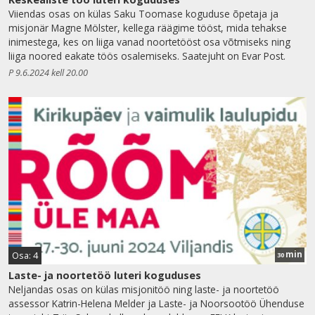
Viiendas osas on külas Saku Toomase koguduse õpetaja ja
misjonär Magne Mölster, kellega räägime tööst, mida tehakse
inimestega, kes on liiga vanad noortetööst osa võtmiseks ning
liiga noored eakate töös osalemiseks. Saatejuht on Evar Post.
P 9.6.2024 kell 20.00
min
Osa: 4
30
Laste- ja noortetöö luteri koguduses
Neljandas osas on külas misjonitöö ning laste- ja noortetöö
assessor Katrin-Helena Melder ja Laste- ja Noorsootöö Ühenduse