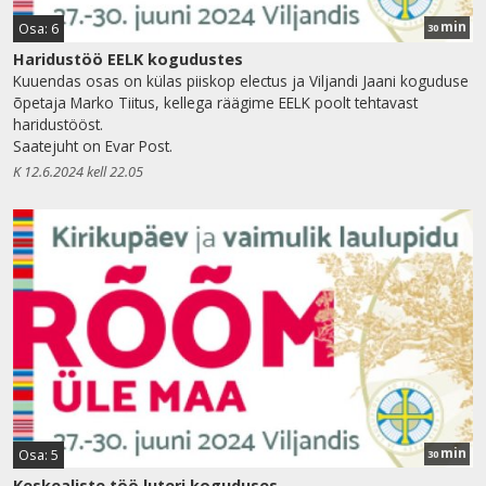
min
Osa: 6
30
Haridustöö EELK kogudustes
Kuuendas osas on külas piiskop electus ja Viljandi Jaani koguduse
õpetaja Marko Tiitus, kellega räägime EELK poolt tehtavast
haridustööst.
Saatejuht on Evar Post.
K 12.6.2024 kell 22.05
min
Osa: 5
30
Keskealiste töö luteri koguduses