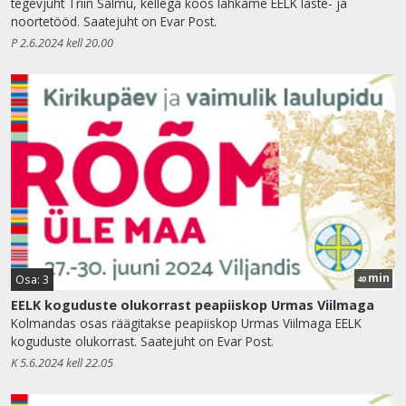
tegevjuht Triin Salmu, kellega koos lahkame EELK laste- ja
noortetööd. Saatejuht on Evar Post.
P 2.6.2024 kell 20.00
min
Osa: 3
40
EELK koguduste olukorrast peapiiskop Urmas Viilmaga
Kolmandas osas räägitakse peapiiskop Urmas Viilmaga EELK
koguduste olukorrast. Saatejuht on Evar Post.
K 5.6.2024 kell 22.05