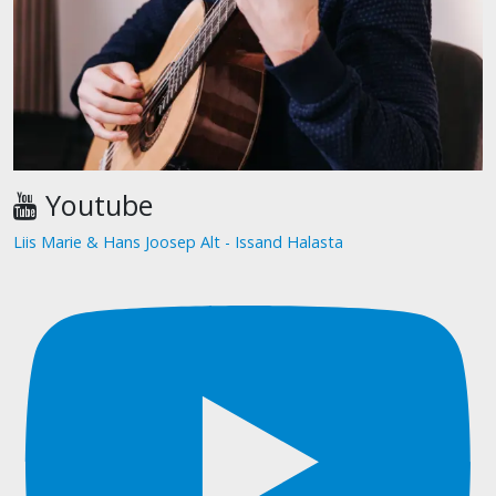
Youtube
Liis Marie & Hans Joosep Alt - Issand Halasta