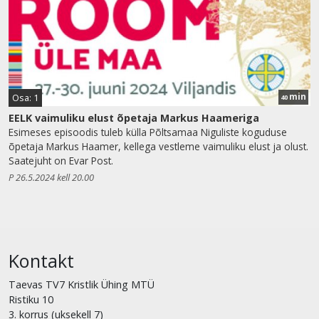
min
Osa: 1
40
EELK vaimuliku elust õpetaja Markus Haameriga
Esimeses episoodis tuleb külla Põltsamaa Niguliste koguduse
õpetaja Markus Haamer, kellega vestleme vaimuliku elust ja olust.
Saatejuht on Evar Post.
P 26.5.2024 kell 20.00
Kontakt
Taevas TV7 Kristlik Ühing MTÜ
Ristiku 10
3. korrus (uksekell 7)