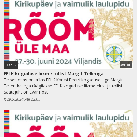
min
Osa: 2
30
EELK koguduse liikme rollist Margit Telleriga
Teises osas on külas EELK Karksi Peetri koguduse liige Margit
Teller, kellega räägitakse EELK koguduse liikme elust ja rollist.
Saatejuht on Evar Post.
K 29.5.2024 kell 22.05