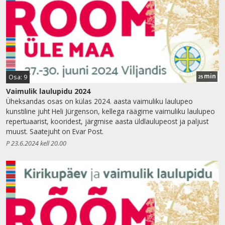
min
Osa: 9
25
Vaimulik laulupidu 2024
Üheksandas osas on külas 2024. aasta vaimuliku laulupeo
kunstiline juht Heli Jürgenson, kellega räägime vaimuliku laulupeo
repertuaarist, kooridest, järgmise aasta üldlaulupeost ja paljust
muust. Saatejuht on Evar Post.
P 23.6.2024 kell 20.00