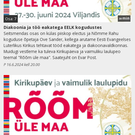
min
Osa: 7
30
Diakoonia ja töö eakatega EELK kogudustes
Seitsmendas osas on külas piiskop electus ja Nõmme Rahu
koguduse õpetaja Ove Sander, kellega arutame Eesti Evangeelses
Luterlikus Kirikus tehtavat tööd eakatega ja diakoonavaldkonnas.
Muidugi vestleme ka tuleva Kirikupäeva ja vaimuliku laulupeo
teemal "Rõõm üle maa". Saatejuht on Evar Post.
P 16.6.2024 kell 20.00