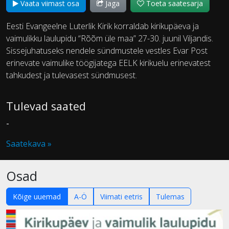
Vaata viimast osa
Jaga
Toeta saatesarja
Eesti Evangeelne Luterlik Kirik korraldab kirikupäeva ja
vaimulikku laulupidu “Rõõm üle maa” 27-30. juunil Viljandis.
Sissejuhatuseks nendele sündmustele vestles Evar Post
erinevate vaimulike töögijatega EELK kirikuelu erinevatest
tahkudest ja tulevasest sündmusest.
Tulevad saated
-
Saatekava »
Osad
Kõige uuemad
A-Ö
Viimati eetris
Tulemas