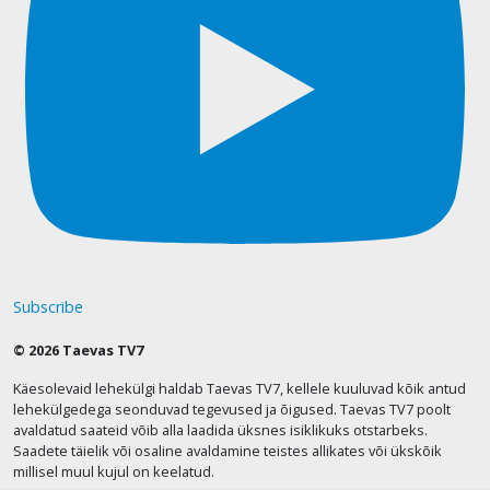
Subscribe
© 2026 Taevas TV7
Käesolevaid lehekülgi haldab Taevas TV7, kellele kuuluvad kõik antud
lehekülgedega seonduvad tegevused ja õigused. Taevas TV7 poolt
avaldatud saateid võib alla laadida üksnes isiklikuks otstarbeks.
Saadete täielik või osaline avaldamine teistes allikates või ükskõik
millisel muul kujul on keelatud.