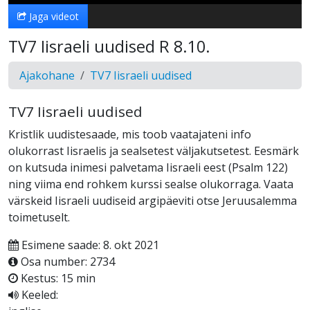
Jaga videot
TV7 Iisraeli uudised R 8.10.
Ajakohane
TV7 Iisraeli uudised
TV7 Iisraeli uudised
Kristlik uudistesaade, mis toob vaatajateni info
olukorrast Iisraelis ja sealsetest väljakutsetest. Eesmärk
on kutsuda inimesi palvetama Iisraeli eest (Psalm 122)
ning viima end rohkem kurssi sealse olukorraga. Vaata
värskeid Iisraeli uudiseid argipäeviti otse Jeruusalemma
toimetuselt.
Esimene saade: 8. okt 2021
Osa number: 2734
Kestus: 15 min
Keeled: