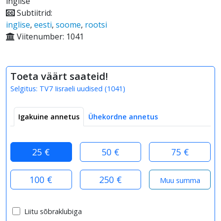
inglise
Subtiitrid:
inglise
,
eesti
,
soome
,
rootsi
Viitenumber: 1041
Toeta väärt saateid!
Selgitus:
TV7 Iisraeli uudised
(
1041
)
Igakuine annetus
Ühekordne annetus
25 €
50 €
75 €
100 €
250 €
Liitu sõbraklubiga