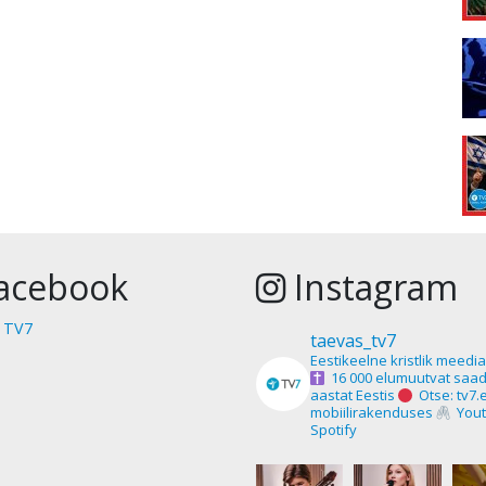
acebook
Instagram
 TV7
taevas_tv7
Eestikeelne kristlik meedi
16 000 elumuutvat saad
aastat Eestis
Otse: tv7.
mobiilirakenduses
Yout
Spotify