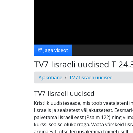
Jaga videot
TV7 Iisraeli uudised T 24.
Ajakohane
TV7 Iisraeli uudised
TV7 Iisraeli uudised
Kristlik uudistesaade, mis toob vaatajateni i
Iisraelis ja sealsetest väljakutsetest. Eesmä
palvetama Iisraeli eest (Psalm 122) ning vi
kurssi sealse olukorraga. Vaata värskeid Iisr
argipäeviti otse Jeruusalemma toimetuselt.