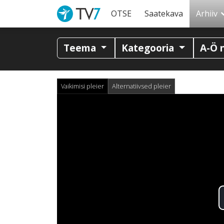
OTSE
Saatekava
Arhiiv
Teema
Kategooria
A-Ö 
Vaikimisi pleier
Alternatiivsed pleier