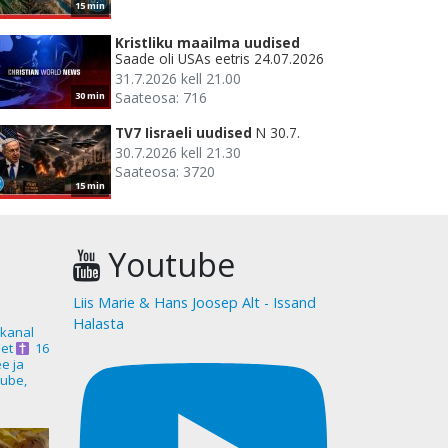
15 min
Kristliku maailma uudised
Saade oli USAs eetris 24.07.2026
31.7.2026 kell 21.00
Saateosa: 716
30 min
TV7 Iisraeli uudised
N 30.7.
30.7.2026 kell 21.30
Saateosa: 3720
15 min
Youtube
Liis Marie & Hans Joosep Alt - Issand
Halasta
akanal
et
16
ee ja
ube,