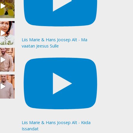
Liis Marie & Hans Joosep Alt - Ma
vaatan Jeesus Sulle
Liis Marie & Hans Joosep Alt - Kiida
Issandat