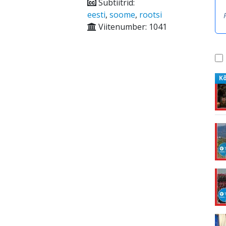
Subtiitrid:
eesti
,
soome
,
rootsi
Viitenumber: 1041
K