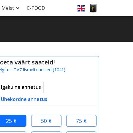
Meist
E-POOD
oeta väärt saateid!
elgitus:
TV7 Iisraeli uudised
(
1041
)
Igakuine annetus
Ühekordne annetus
25 €
50 €
75 €