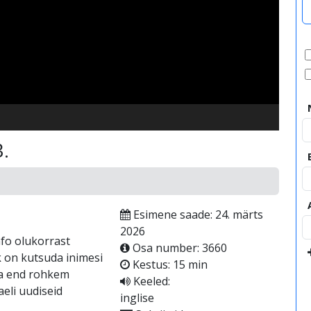
video
3.
Esimene saade: 24. märts
2026
nfo olukorrast
Osa number: 3660
rk on kutsuda inimesi
Kestus: 15 min
ima end rohkem
Keeled:
aeli uudiseid
inglise