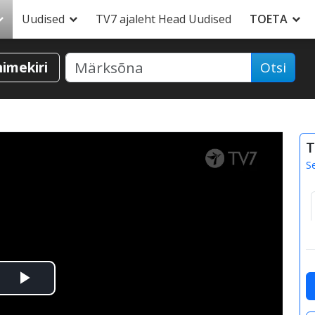
Uudised
TV7 ajaleht Head Uudised
TOETA
nimekiri
Otsi
T
S
Esita