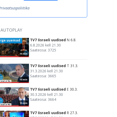
Privaatsuspoliitika
AUTOPLAY
TV7 Iisraeli uudised
N 6.8.
õige uuemad
6.8.2026 kell 21.30
Saateosa: 3725
15 min
TV7 Iisraeli uudised
T 31.3.
31.3.2026 kell 21.30
Saateosa: 3665
15 min
TV7 Iisraeli uudised
E 30.3.
30.3.2026 kell 21.30
Saateosa: 3664
15 min
TV7 Iisraeli uudised
R 27.3.