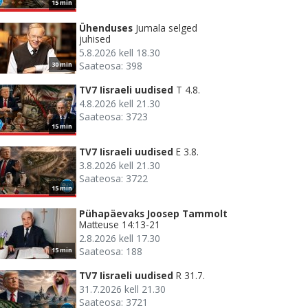
15 min
Ühenduses
Jumala selged
juhised
5.8.2026 kell 18.30
Saateosa: 398
30 min
TV7 Iisraeli uudised
T 4.8.
4.8.2026 kell 21.30
Saateosa: 3723
15 min
TV7 Iisraeli uudised
E 3.8.
3.8.2026 kell 21.30
Saateosa: 3722
15 min
Pühapäevaks Joosep Tammolt
Matteuse 14:13-21
2.8.2026 kell 17.30
Saateosa: 188
15 min
TV7 Iisraeli uudised
R 31.7.
31.7.2026 kell 21.30
Saateosa: 3721