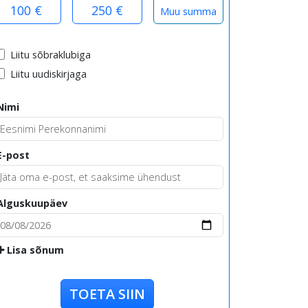
100 €
250 €
Liitu sõbraklubiga
Liitu uudiskirjaga
Nimi
E-post
Alguskuupäev
Lisa sõnum
TOETA SIIN