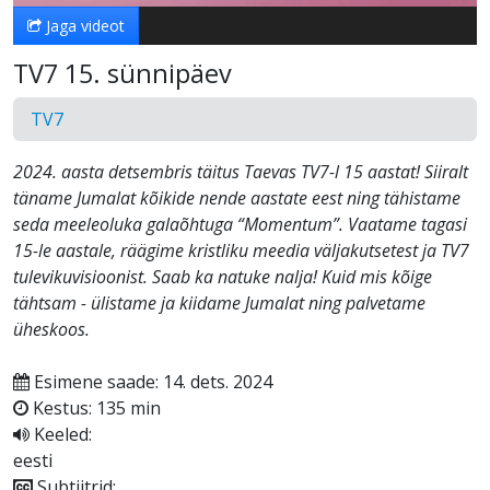
Jaga videot
TV7 15. sünnipäev
TV7
2024. aasta detsembris täitus Taevas TV7-l 15 aastat! Siiralt
täname Jumalat kõikide nende aastate eest ning tähistame
seda meeleoluka galaõhtuga “Momentum”. Vaatame tagasi
15-le aastale, räägime kristliku meedia väljakutsetest ja TV7
tulevikuvisioonist. Saab ka natuke nalja! Kuid mis kõige
tähtsam - ülistame ja kiidame Jumalat ning palvetame
üheskoos.
Esimene saade: 14. dets. 2024
Kestus: 135 min
Keeled:
eesti
Subtiitrid: