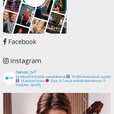
Facebook
Instagram
taevas_tv7
Eestikeelne kristlik meediakanal
16 000 elumuutvat saadet
16 aastat Eestis
Otse: tv7.ee ja mobiilirakenduses
Youtube, Spotify