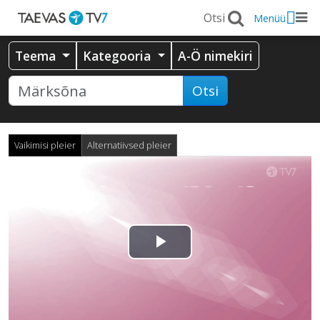
Menüü
Teema
Kategooria
A-Ö nimekiri
Otsi
Vaikimisi pleier
Alternatiivsed pleier
Esita
video