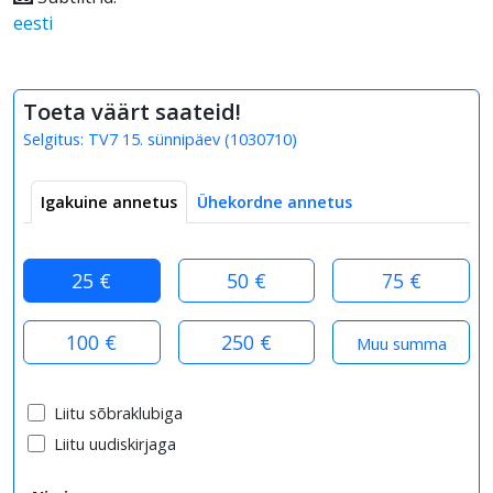
eesti
Toeta väärt saateid!
Selgitus:
TV7 15. sünnipäev
(
1030710
)
Igakuine annetus
Ühekordne annetus
25 €
50 €
75 €
100 €
250 €
Liitu sõbraklubiga
Liitu uudiskirjaga