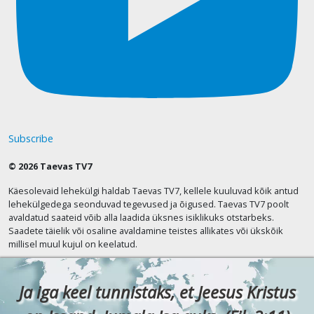
Subscribe
© 2026 Taevas TV7
Käesolevaid lehekülgi haldab Taevas TV7, kellele kuuluvad kõik antud
lehekülgedega seonduvad tegevused ja õigused. Taevas TV7 poolt
avaldatud saateid võib alla laadida üksnes isiklikuks otstarbeks.
Saadete täielik või osaline avaldamine teistes allikates või ükskõik
millisel muul kujul on keelatud.
Ja iga keel tunnistaks, et Jeesus Kristus