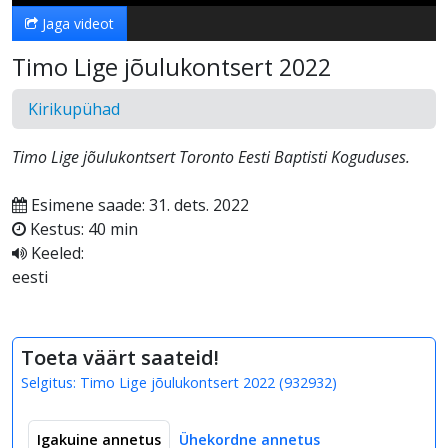
Jaga videot
Timo Lige jõulukontsert 2022
Kirikupühad
Timo Lige jõulukontsert Toronto Eesti Baptisti Koguduses.
Esimene saade: 31. dets. 2022
Kestus: 40 min
Keeled:
eesti
Toeta väärt saateid!
Selgitus:
Timo Lige jõulukontsert 2022
(
932932
)
Igakuine annetus
Ühekordne annetus