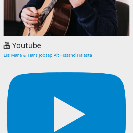
Youtube
Liis Marie & Hans Joosep Alt - Issand Halasta