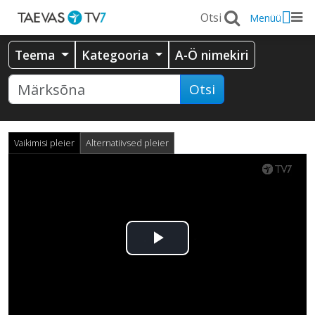
Menüü
Teema
Kategooria
A-Ö nimekiri
Otsi
Vaikimisi pleier
Alternatiivsed pleier
Esita
video