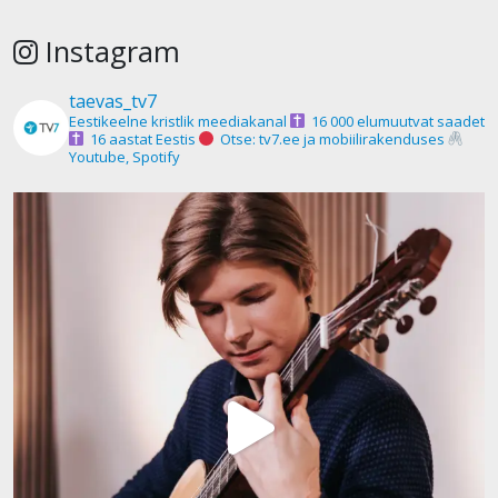
Instagram
taevas_tv7
Eestikeelne kristlik meediakanal
16 000 elumuutvat saadet
16 aastat Eestis
Otse: tv7.ee ja mobiilirakenduses
Youtube, Spotify