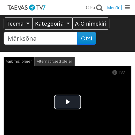
Menüü
Teema
Kategooria
A-Ö nimekiri
Otsi
Vaikimisi pleier
Alternatiivsed pleier
Esita
video