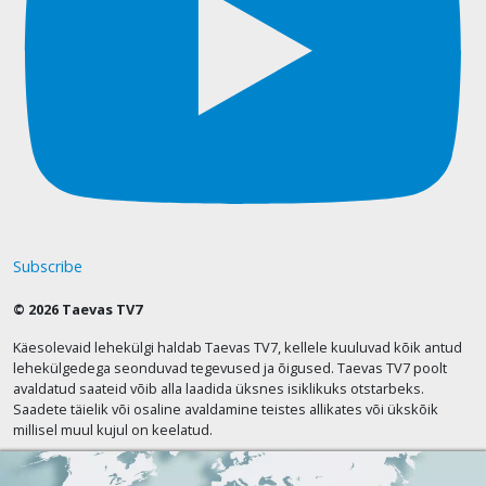
Subscribe
© 2026 Taevas TV7
Käesolevaid lehekülgi haldab Taevas TV7, kellele kuuluvad kõik antud
lehekülgedega seonduvad tegevused ja õigused. Taevas TV7 poolt
avaldatud saateid võib alla laadida üksnes isiklikuks otstarbeks.
Saadete täielik või osaline avaldamine teistes allikates või ükskõik
millisel muul kujul on keelatud.