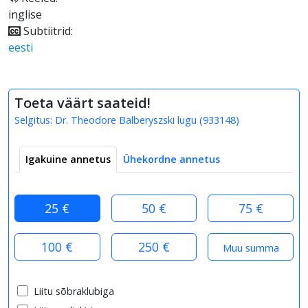
inglise
Subtiitrid:
eesti
Toeta väärt saateid!
Selgitus:
Dr. Theodore Balberyszski lugu
(
933148
)
Igakuine annetus
Ühekordne annetus
25 €
50 €
75 €
100 €
250 €
Liitu sõbraklubiga