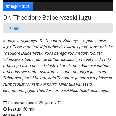
Jaga videot
Dr. Theodore Balberyszski lugu
Iisrael
Klooga vangilaager. Dr Theodore Balberyszski pääsemise
lugu. Teise maailmasõja puhkedes siirdus juudi soost poisike
Theodore Balberyszski koos perega kodumaalt Poolast
Vilniusesse. Seda juutide kultuurikeskust ja tervet Leedu riiki
tabas aga üsna pea sakslaste okupatsioon. Vilniuse juutidele
tähendas see ümberasustamist, sunnitöölaagrit ja surma.
Tuhanded juudid hukati, kuid Theodore ja tema isa pääsesid
surmasuust rohkem kui korra. Olles üks väheseid
ellujäänuid, jagab Theodore oma isiklikku holokausti lugu.
Esimene saade: 26. jaan 2023
Kestus: 60 min
Keeled: