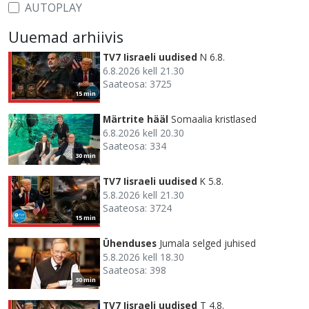
AUTOPLAY
Uuemad arhiivis
TV7 Iisraeli uudised
N 6.8.
6.8.2026 kell 21.30
Saateosa: 3725
15 min
Märtrite hääl
Somaalia kristlased
6.8.2026 kell 20.30
Saateosa: 334
30 min
TV7 Iisraeli uudised
K 5.8.
5.8.2026 kell 21.30
Saateosa: 3724
15 min
Ühenduses
Jumala selged juhised
5.8.2026 kell 18.30
Saateosa: 398
30 min
TV7 Iisraeli uudised
T 4.8.