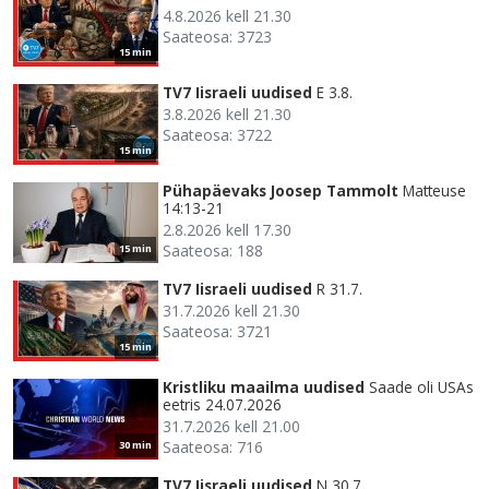
4.8.2026 kell 21.30
Saateosa: 3723
15 min
TV7 Iisraeli uudised
E 3.8.
3.8.2026 kell 21.30
Saateosa: 3722
15 min
Pühapäevaks Joosep Tammolt
Matteuse
14:13-21
2.8.2026 kell 17.30
Saateosa: 188
15 min
TV7 Iisraeli uudised
R 31.7.
31.7.2026 kell 21.30
Saateosa: 3721
15 min
Kristliku maailma uudised
Saade oli USAs
eetris 24.07.2026
31.7.2026 kell 21.00
Saateosa: 716
30 min
TV7 Iisraeli uudised
N 30.7.