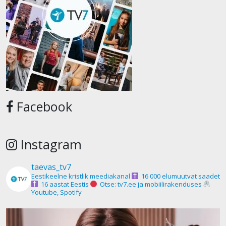
Facebook
Instagram
taevas_tv7
Eestikeelne kristlik meediakanal
16 000 elumuutvat saadet
16 aastat Eestis
Otse: tv7.ee ja mobiilirakenduses
Youtube, Spotify