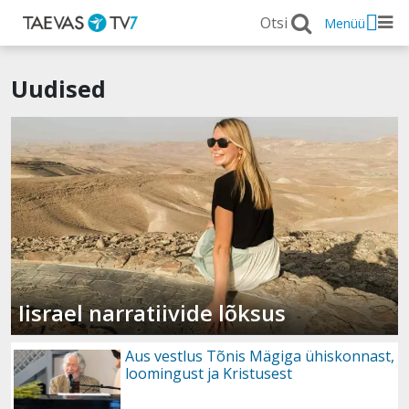
Menüü
Uudised
Iisrael narratiivide lõksus
Aus vestlus Tõnis Mägiga ühiskonnast,
loomingust ja Kristusest