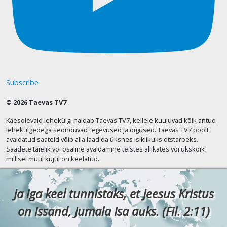
Subscribe
© 2026 Taevas TV7
Käesolevaid lehekülgi haldab Taevas TV7, kellele kuuluvad kõik antud
lehekülgedega seonduvad tegevused ja õigused. Taevas TV7 poolt
avaldatud saateid võib alla laadida üksnes isiklikuks otstarbeks.
Saadete täielik või osaline avaldamine teistes allikates või ükskõik
millisel muul kujul on keelatud.
Ja iga keel tunnistaks, et Jeesus Kristus
on Issand, Jumala Isa auks. (Fil. 2:11)