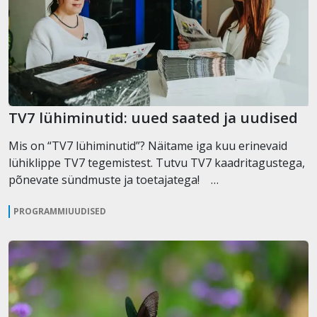
TV7 lühiminutid: uued saated ja uudised
Mis on “TV7 lühiminutid”? Näitame iga kuu erinevaid
lühiklippe TV7 tegemistest. Tutvu TV7 kaadritagustega,
põnevate sündmuste ja toetajatega! …
PROGRAMMIUUDISED