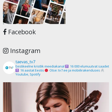
Facebook
Instagram
taevas_tv7
Eestikeelne kristlik meediakanal
16 000 elumuutvat saadet
16 aastat Eestis
Otse: tv7.ee ja mobiilirakenduses
Youtube, Spotify