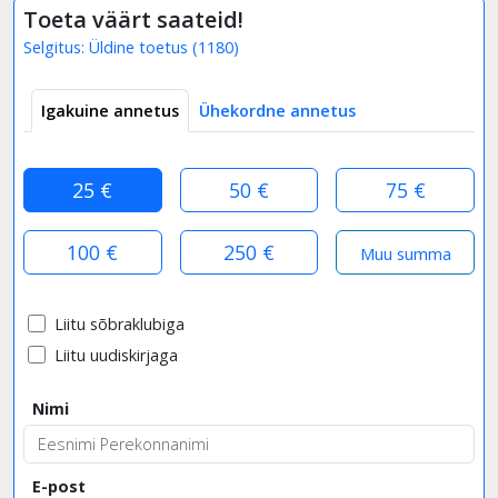
Toeta väärt saateid!
Selgitus:
Üldine toetus
(
1180
)
Igakuine annetus
Ühekordne annetus
25 €
50 €
75 €
100 €
250 €
Liitu sõbraklubiga
Liitu uudiskirjaga
Nimi
E-post