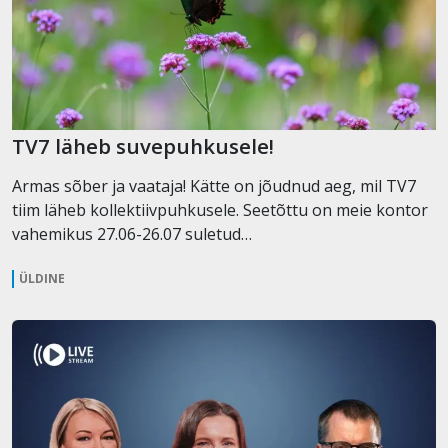
TV7 läheb suvepuhkusele!
Armas sõber ja vaataja! Kätte on jõudnud aeg, mil TV7
tiim läheb kollektiivpuhkusele. Seetõttu on meie kontor
vahemikus 27.06-26.07 suletud…
ÜLDINE