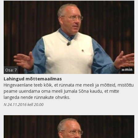
min
Osa: 7
30
Lahingud mõttemaailmas
Hingevaenlane teeb kõik, et rünnata me meeli ja mõtteid, mistõttu
peame uuendama oma meeli Jumala Sõna kaudu, et mitte
langeda nende rünnakute ohvriks.
N 24.11.2016 kell 20.00