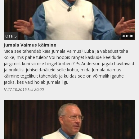
min
Osa: 5
30
Jumala Vaimus käimine
Mida see tähendab käia Jumala Vaimus? Luba ja vabadust teha
kõike, mis pähe tuleb? Või hoopis ranget käskude-keeldude
järgimist kuni viimse hingetõmbeni? Ps.Anderson jagab huvitavaid
ja praktilisi juhiseid-näiteid selle kohta, mida Jumala Vaimus
käimine tegelikult tähendab ja kuidas see on võimalik igaühe
jaoks, kes vaid hoiab Jumala ligi.
N 27.10.2016 kell 20.00