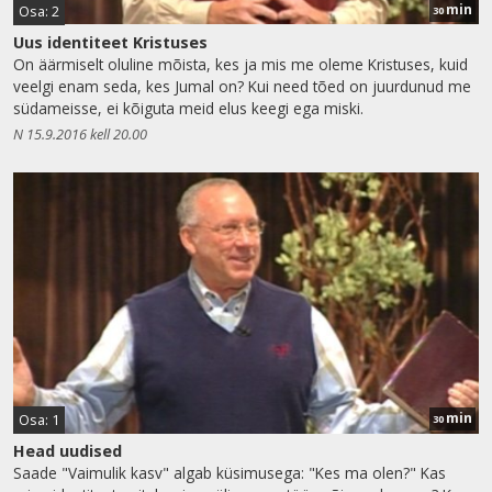
min
Osa: 2
30
Uus identiteet Kristuses
On äärmiselt oluline mõista, kes ja mis me oleme Kristuses, kuid
veelgi enam seda, kes Jumal on? Kui need tõed on juurdunud me
südameisse, ei kõiguta meid elus keegi ega miski.
N 15.9.2016 kell 20.00
min
Osa: 1
30
Head uudised
Saade "Vaimulik kasv" algab küsimusega: "Kes ma olen?" Kas