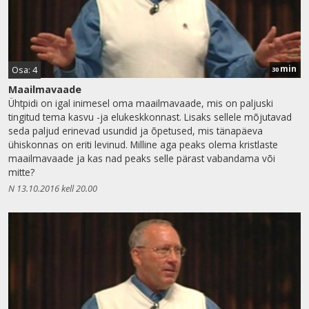
min
Osa: 4
30
Maailmavaade
Ühtpidi on igal inimesel oma maailmavaade, mis on paljuski
tingitud tema kasvu -ja elukeskkonnast. Lisaks sellele mõjutavad
seda paljud erinevad usundid ja õpetused, mis tänapäeva
ühiskonnas on eriti levinud. Milline aga peaks olema kristlaste
maailmavaade ja kas nad peaks selle pärast vabandama või
mitte?
N 13.10.2016 kell 20.00