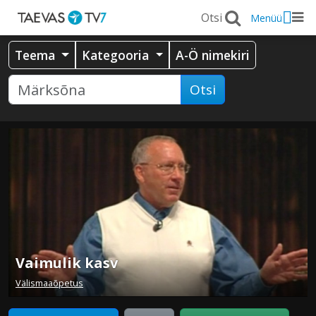
Menüü
Teema
Kategooria
A-Ö nimekiri
Otsi
Vaimulik kasv
Välismaaõpetus