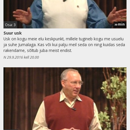
min
Osa: 3
30
Suur usk
Usk on kogu meie elu keskpunkt, millele tugineb kogu me usuelu
ja suhe Jumalaga. Kas või kui palju meil seda on ning kuidas seda
rakendame, sõltub juba meist endist.
N 29.9.2016 kell 20.00