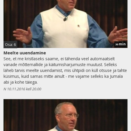
min
Osa: 6
30
Meelte uuendamine
See, et me kristlaseks saame, ei tähenda veel automaatselt
vanade mõttemallide ja käitumisharjumuste muutust. Selleks
läheb tarvis meelte uuendamist, mis ühtpidi on küll otsuse ja tahte
küsimus, kuid samas mitte ainult - me vajame selleks ka Jumala
abi ja kohe täiega.
N 10.11.2016 kell 20.00