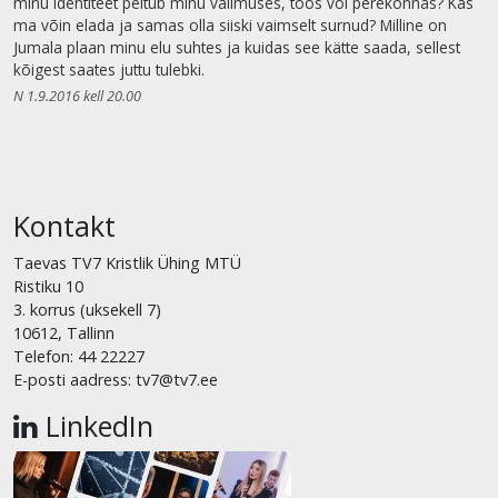
minu identiteet peitub minu välimuses, töös või perekonnas? Kas
ma võin elada ja samas olla siiski vaimselt surnud? Milline on
Jumala plaan minu elu suhtes ja kuidas see kätte saada, sellest
kõigest saates juttu tulebki.
N 1.9.2016 kell 20.00
Kontakt
Taevas TV7 Kristlik Ühing MTÜ
Ristiku 10
3. korrus (uksekell 7)
10612, Tallinn
Telefon: 44 22227
E-posti aadress: tv7@tv7.ee
LinkedIn