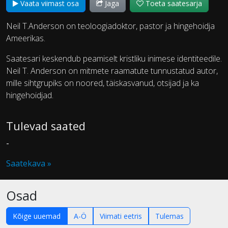
Vaata viimast osa
Jaga
Toeta saatesarja
Neil T.Anderson on teoloogiadoktor, pastor ja hingehoidja
Ameerikas.
Saatesari keskendub peamiselt kristliku inimese identiteedile.
Neil T. Anderson on mitmete raamatute tunnustatud autor,
mille sihtgrupiks on noored, täiskasvanud, otsijad ja ka
hingehoidjad.
Tulevad saated
-
Saatekava »
Osad
Kõige uuemad
A-Ö
Viimati eetris
Tulemas