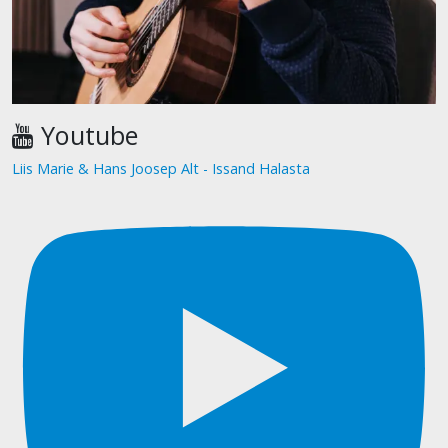
Youtube
Liis Marie & Hans Joosep Alt - Issand Halasta