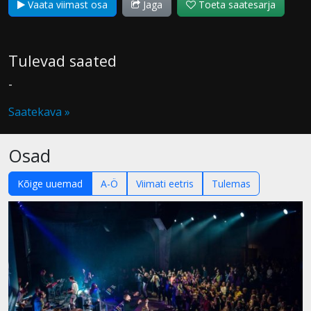
Vaata viimast osa
Jaga
Toeta saatesarja
Tulevad saated
-
Saatekava »
Osad
Kõige uuemad
A-Ö
Viimati eetris
Tulemas