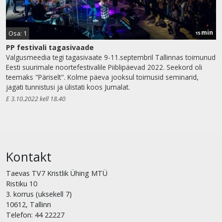
min
Osa: 1
15
PP festivali tagasivaade
Valgusmeedia tegi tagasivaate 9-11.septembril Tallinnas toimunud
Eesti suurimale noortefestivalile Piiblipäevad 2022. Seekord oli
teemaks "Päriselt". Kolme päeva jooksul toimusid seminarid,
jagati tunnistusi ja ülistati koos Jumalat.
E 3.10.2022 kell 18.40
Kontakt
Taevas TV7 Kristlik Ühing MTÜ
Ristiku 10
3. korrus (uksekell 7)
10612, Tallinn
Telefon: 44 22227