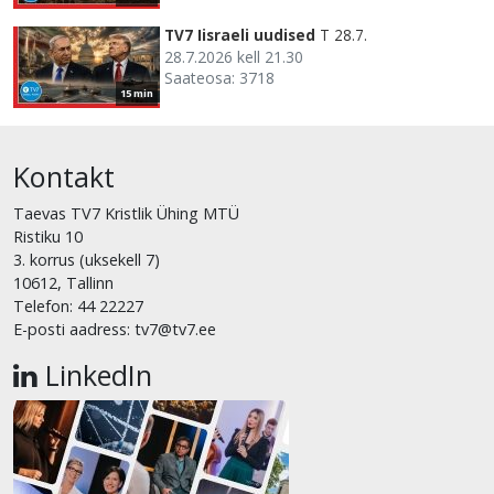
TV7 Iisraeli uudised
T 28.7.
28.7.2026 kell 21.30
Saateosa: 3718
15 min
Kontakt
Taevas TV7 Kristlik Ühing MTÜ
Ristiku 10
3. korrus (uksekell 7)
10612, Tallinn
Telefon: 44 22227
E-posti aadress: tv7@tv7.ee
LinkedIn