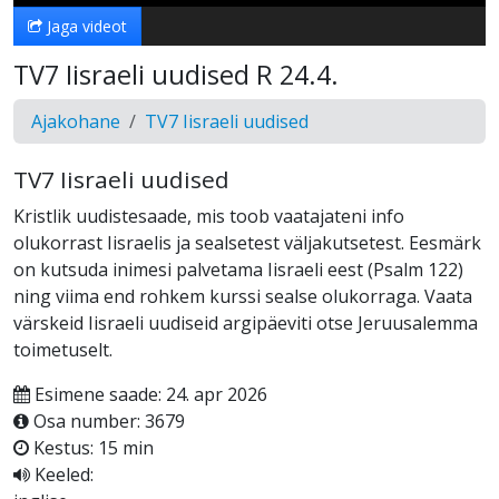
Jaga videot
TV7 Iisraeli uudised R 24.4.
Ajakohane
TV7 Iisraeli uudised
TV7 Iisraeli uudised
Kristlik uudistesaade, mis toob vaatajateni info
olukorrast Iisraelis ja sealsetest väljakutsetest. Eesmärk
on kutsuda inimesi palvetama Iisraeli eest (Psalm 122)
ning viima end rohkem kurssi sealse olukorraga. Vaata
värskeid Iisraeli uudiseid argipäeviti otse Jeruusalemma
toimetuselt.
Esimene saade: 24. apr 2026
Osa number: 3679
Kestus: 15 min
Keeled: