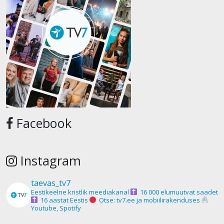
Facebook
Instagram
taevas_tv7
Eestikeelne kristlik meediakanal
16 000 elumuutvat saadet
16 aastat Eestis
Otse: tv7.ee ja mobiilirakenduses
Youtube, Spotify