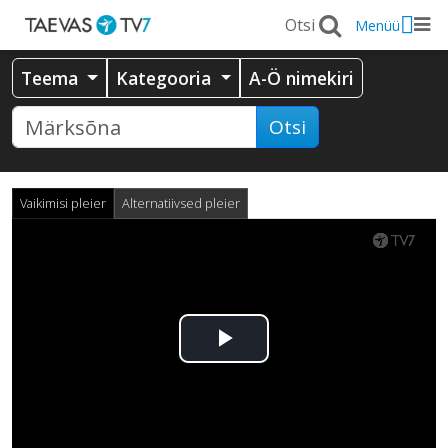
Menüü
Teema
Kategooria
A-Ö nimekiri
Otsi
Vaikimisi pleier
Alternatiivsed pleier
Esita
video