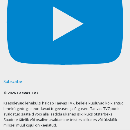
Subscribe
© 2026 Taevas TV7
Käesolevaid lehekülgi haldab Taevas TV7, kellele kuuluvad kõik antud
lehekülgedega seonduvad tegevused ja õigused. Taevas TV7 poolt
avaldatud saateid võib alla laadida üksnes isiklikuks otstarbeks.
Saadete täielik või osaline avaldamine teistes allikates või ükskõik
millisel muul kujul on keelatud.