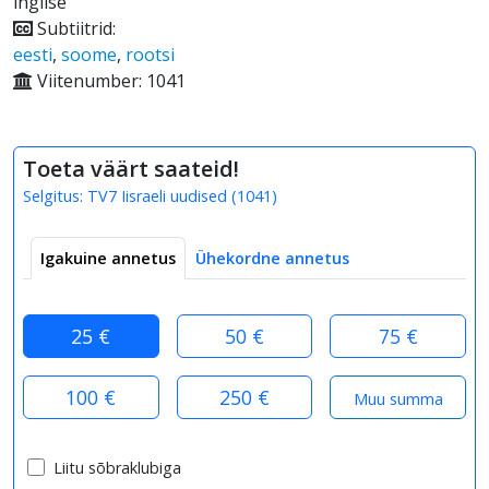
inglise
Subtiitrid:
eesti
,
soome
,
rootsi
Viitenumber: 1041
Toeta väärt saateid!
Selgitus:
TV7 Iisraeli uudised
(
1041
)
Igakuine annetus
Ühekordne annetus
25 €
50 €
75 €
100 €
250 €
Liitu sõbraklubiga