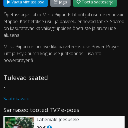
Vaata viimast osa
Jaga
Toeta saatesarja
Õpetussarjas läbib Miisu Piipari Piibli põhjal usutee erinevaid
etappe. Käsitletakse usu- ja palveelu erinevaid tahke. Saated
on kasutatavad ka väikegruppides õpetuste ja arutelude
alusena.
Miisu Piipari on prohvetliku palveteenistuse Power Prayer
juht ja Esy Church koguduse juhtkonnas. Lisainfo
powerprayer.fi
Tulevad saated
-
Saatekava »
Sarnased tooted TV7 e-poes
Lähemale Jeesusele
20 €