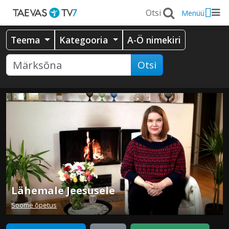
Menüü
Teema
Kategooria
A-Ö nimekiri
Otsi
Lähemale Jeesusele
Soome õpetus