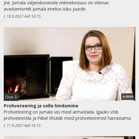
jne. Jumala väljendusviiside mitmekesisus on võimas
avastamisretk Jumala imelise isiku juurde.
L 18.9.2021 kell 18.15
min
Osa: 3
15
Prohveteering ja selle hindamine
Prohveteering on Jumala viis meid armastada. Igaüks võib
prohveteerida ja Piibel õhutab meid prohveteerimist harrastama.
L 11.9.2021 kell 18.15