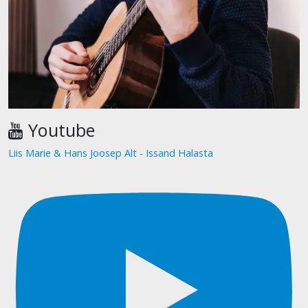
Youtube
Liis Marie & Hans Joosep Alt - Issand Halasta