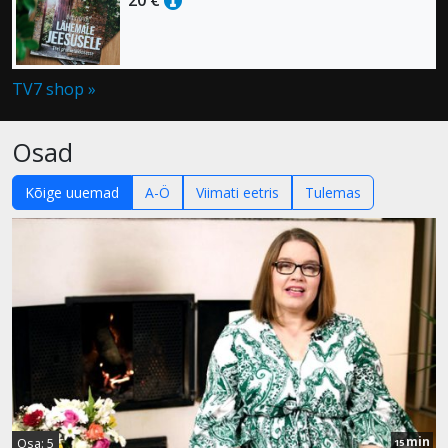
TV7 shop »
Osad
Kõige uuemad
A-Ö
Viimati eetris
Tulemas
min
Osa: 5
15