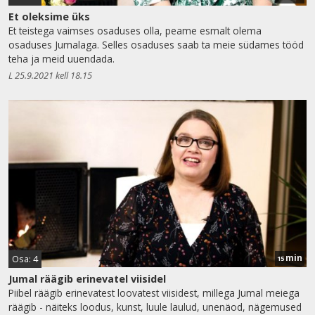
Et oleksime üks
Et teistega vaimses osaduses olla, peame esmalt olema
osaduses Jumalaga. Selles osaduses saab ta meie südames tööd
teha ja meid uuendada.
L 25.9.2021 kell 18.15
min
Osa: 4
15
Jumal räägib erinevatel viisidel
Piibel räägib erinevatest loovatest viisidest, millega Jumal meiega
räägib - näiteks loodus, kunst, luule laulud, unenäod, nägemused