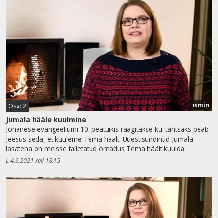
min
Osa: 2
15
Jumala hääle kuulmine
Johanese evangeeliumi 10. peatüikis räägitakse kui tähtsaks peab
Jeesus seda, et kuuleme Tema häält. Uuestisündinud Jumala
lasatena on meisse talletatud omadus Tema häält kuulda.
L 4.9.2021 kell 18.15