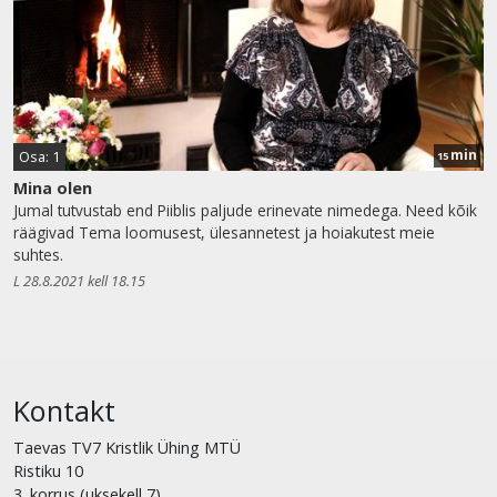
min
Osa: 1
15
Mina olen
Jumal tutvustab end Piiblis paljude erinevate nimedega. Need kõik
räägivad Tema loomusest, ülesannetest ja hoiakutest meie
suhtes.
L 28.8.2021 kell 18.15
Kontakt
Taevas TV7 Kristlik Ühing MTÜ
Ristiku 10
3. korrus (uksekell 7)