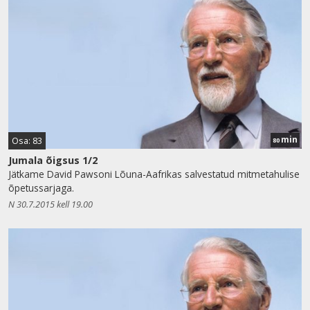
min
Osa: 83
80
Jumala õigsus 1/2
Jätkame David Pawsoni Lõuna-Aafrikas salvestatud mitmetahulise
õpetussarjaga.
N 30.7.2015 kell 19.00