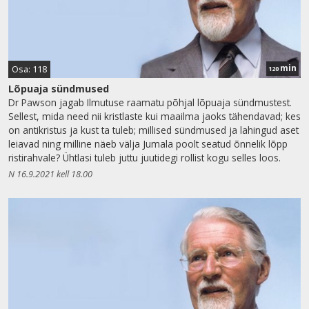
min
Osa: 118
120
Lõpuaja sündmused
Dr Pawson jagab Ilmutuse raamatu põhjal lõpuaja sündmustest.
Sellest, mida need nii kristlaste kui maailma jaoks tähendavad; kes
on antikristus ja kust ta tuleb; millised sündmused ja lahingud aset
leiavad ning milline näeb välja Jumala poolt seatud õnnelik lõpp
ristirahvale? Ühtlasi tuleb juttu juutidegi rollist kogu selles loos.
N 16.9.2021 kell 18.00