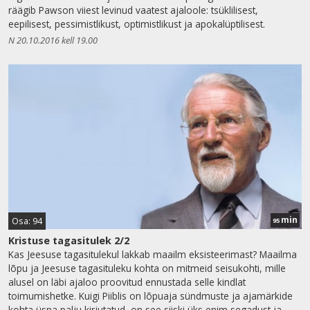
räägib Pawson viiest levinud vaatest ajaloole: tsüklilisest,
eepilisest, pessimistlikust, optimistlikust ja apokalüptilisest.
N 20.10.2016 kell 19.00
min
Osa: 94
95
Kristuse tagasitulek 2/2
Kas Jeesuse tagasitulekul lakkab maailm eksisteerimast? Maailma
lõpu ja Jeesuse tagasituleku kohta on mitmeid seisukohti, mille
alusel on läbi ajaloo proovitud ennustada selle kindlat
toimumishetke. Kuigi Piiblis on lõpuaja sündmuste ja ajamärkide
kohta üsna palju kirjutatud, on see siiski üks enim segadust ja