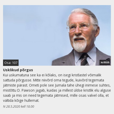
min
Osa: 107
70
Usklikud põrgus
Kui uskumatuna see ka ei kõlaks, on isegi kristlastel võimalik
sattuda põrgusse. Mitte niivõrd oma tegude, kuivõrd tegemata
jätmiste pärast. Ometi pole see Jumala tahe ühegi inimese suhtes,
mistõttu D. Pawson jagab, kuidas ja millest üldse kristlik elu alguse
saab ja mis on need tegemata jätmised, mille osas valvel olla, et
vältida kõige hullemat.
N 28.5.2020 kell 18.00