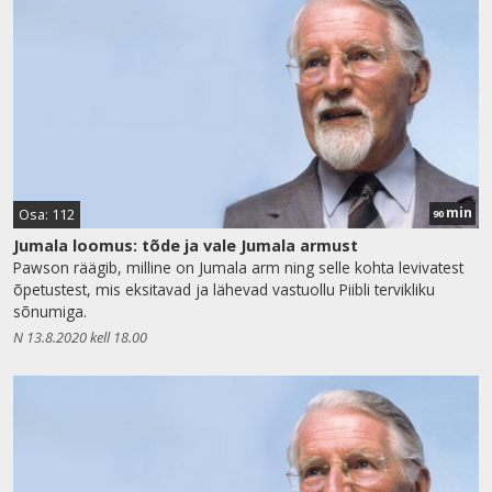
min
Osa: 112
90
Jumala loomus: tõde ja vale Jumala armust
Pawson räägib, milline on Jumala arm ning selle kohta levivatest
õpetustest, mis eksitavad ja lähevad vastuollu Piibli tervikliku
sõnumiga.
N 13.8.2020 kell 18.00