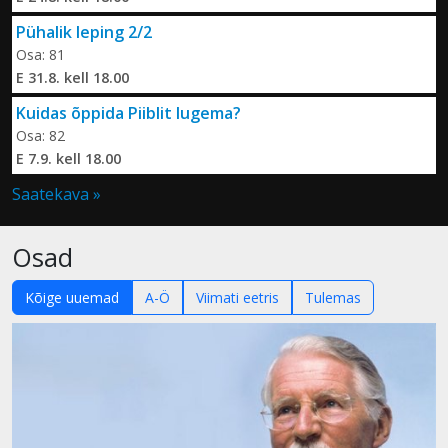
Pühalik leping 2/2
Osa: 81
E 31.8. kell 18.00
Kuidas õppida Piiblit lugema?
Osa: 82
E 7.9. kell 18.00
Saatekava »
Osad
Kõige uuemad
A-Ö
Viimati eetris
Tulemas