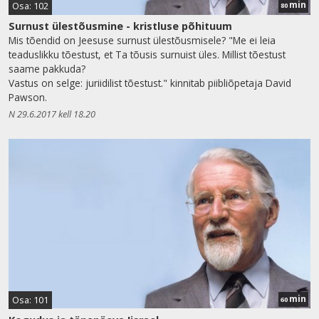
min
Osa: 102
80
Surnust ülestõusmine - kristluse põhituum
Mis tõendid on Jeesuse surnust ülestõusmisele? "Me ei leia
teaduslikku tõestust, et Ta tõusis surnuist üles. Millist tõestust
saame pakkuda?
Vastus on selge: juriidilist tõestust." kinnitab piibliõpetaja David
Pawson.
N 29.6.2017 kell 18.20
min
Osa: 101
60