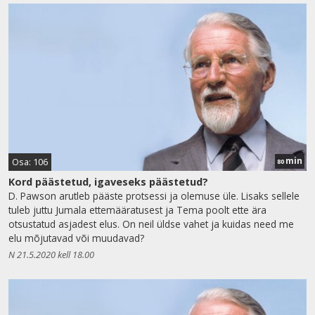
min
Osa: 106
80
Kord päästetud, igaveseks päästetud?
D. Pawson arutleb pääste protsessi ja olemuse üle. Lisaks sellele
tuleb juttu Jumala ettemääratusest ja Tema poolt ette ära
otsustatud asjadest elus. On neil üldse vahet ja kuidas need me
elu mõjutavad või muudavad?
N 21.5.2020 kell 18.00