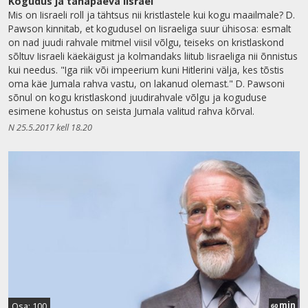
Kogudus ja tänapäeva Iisrael
Mis on Iisraeli roll ja tähtsus nii kristlastele kui kogu maailmale? D.
Pawson kinnitab, et kogudusel on Iisraeliga suur ühisosa: esmalt
on nad juudi rahvale mitmel viisil võlgu, teiseks on kristlaskond
sõltuv Iisraeli käekäigust ja kolmandaks liitub Iisraeliga nii õnnistus
kui needus. "Iga riik või impeerium kuni Hitlerini välja, kes tõstis
oma käe Jumala rahva vastu, on lakanud olemast." D. Pawsoni
sõnul on kogu kristlaskond juudirahvale võlgu ja koguduse
esimene kohustus on seista Jumala valitud rahva kõrval.
N 25.5.2017 kell 18.20
min
Osa: 100
60