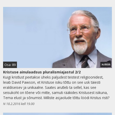
min
Osa: 89
75
Kristuse ainulaadsus pluralismiajastul 2/2
Kuigi kristlust peetakse üheks paljudest teistest religioonidest,
leiab David Pawson, et Kristuse isiku tõttu on see usk täiesti
eraldiseisev ja unikaalne. Saates arutleb ta sellel, kas see
seisukoht on tõene või mitte, samuti rääkides Kristusest isikuna,
Tema elust ja sõnumist. Milliste asjaolude tõttu löödi Kristus risti?
N 18.2.2016 kell 19.00