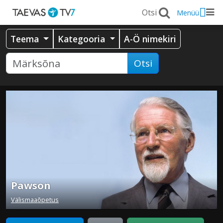
Menüü
Teema
Kategooria
A-Ö nimekiri
Otsi
Pawson
Välismaaõpetus