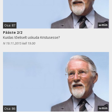
min
Osa: 87
90
Pääste 2/2
Kuidas tõeliselt uskuda Kristusesse?
N 19.11.2015 kell 19.00
min
Osa: 86
70