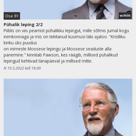
min
Osa: 81
90
Pühalik leping 2/2
Piiblis on viis peamist pühalikku lepingut, mille sõlmis Jumal kogu
inimkonnaga ja mis on tekitanud küsimusi läbi ajaloo. "Kristliku
kiriku üks puudus
on inimeste Moosese lepingu ja Moosese seaduste alla
panemine." kinnitab Pawson, kes räägib, millised pühalikud
lepingud kehtivad tänapäeval ja millised mitte.
N 10.3.2022 kell 18.00