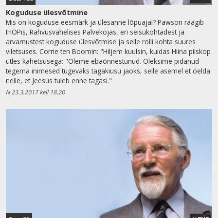
Koguduse ülesvõtmine
Mis on koguduse eesmärk ja ülesanne lõpuajal? Pawson räägib
IHOPis, Rahvusvahelises Palvekojas, eri seisukohtadest ja
arvamustest koguduse ülesvõtmise ja selle rolli kohta suures
viletsuses. Corrie ten Boomin: "Hiljem kuulsin, kuidas Hiina piiskop
ütles kahetsusega: "Oleme ebaõnnestunud. Oleksime pidanud
tegema inimesed tugevaks tagakiusu jaoks, selle asemel et öelda
neile, et Jeesus tuleb enne tagasi."
N 23.3.2017 kell 18.20