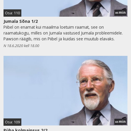
min
Osa: 110
85
Jumala Sõna 1/2
Piibel on enamat kui maailma loetuim raamat, see on
raamatukogu, milles on Jumala vastused Jumala probleemidele.
Pawson räägib, mis on Piibel ja kuidas see muutub elavaks.
N 18.6.2020 kell 18.00
min
Osa: 109
65
Püha kolmainsus 2/2