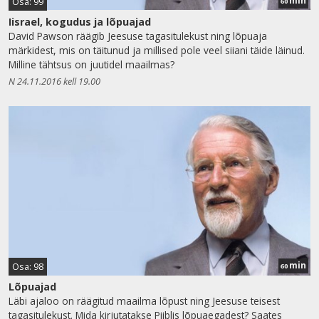
min
Osa: 99
60
Iisrael, kogudus ja lõpuajad
David Pawson räägib Jeesuse tagasitulekust ning lõpuaja
märkidest, mis on täitunud ja millised pole veel siiani täide läinud.
Milline tähtsus on juutidel maailmas?
N 24.11.2016 kell 19.00
min
Osa: 98
60
Lõpuajad
Läbi ajaloo on räägitud maailma lõpust ning Jeesuse teisest
tagasitulekust. Mida kirjutatakse Piiblis lõpuaegadest? Saates