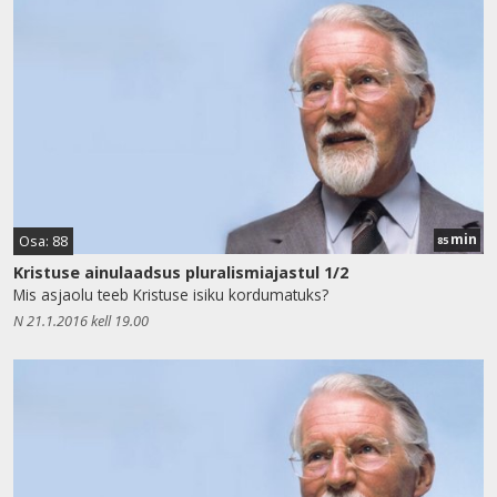
min
Osa: 88
85
Kristuse ainulaadsus pluralismiajastul 1/2
Mis asjaolu teeb Kristuse isiku kordumatuks?
N 21.1.2016 kell 19.00