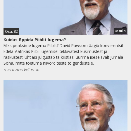
min
Osa: 82
80
Kuidas õppida Piiblit lugema?
Miks peaksime lugema Piiblit? David Pawson räägib konverentsil
Edela-Aafrikas Piibli lugemisel tekkivatest küsimustest ja
raskustest. Ühtlasi julgustab ta kristlasi uurima iseseisvalt Jumala
Sõna, mitte toetuma niivõrd teiste tõlgendustele.
N 25.6.2015 kell 19.30