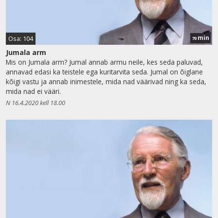
min
Osa: 104
70
Jumala arm
Mis on Jumala arm? Jumal annab armu neile, kes seda paluvad,
annavad edasi ka teistele ega kuritarvita seda. Jumal on õiglane
kõigi vastu ja annab inimestele, mida nad väärivad ning ka seda,
mida nad ei vääri.
N 16.4.2020 kell 18.00