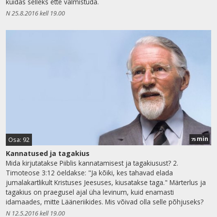
kuidas selleks ette valmistuda.
N 25.8.2016 kell 19.00
min
Osa: 92
75
Kannatused ja tagakius
Mida kirjutatakse Piiblis kannatamisest ja tagakiusust? 2.
Timoteose 3:12 öeldakse: "Ja kõiki, kes tahavad elada
jumalakartlikult Kristuses Jeesuses, kiusatakse taga." Märterlus ja
tagakius on praegusel ajal üha levinum, kuid enamasti
idamaades, mitte Lääneriikides. Mis võivad olla selle põhjuseks?
N 12.5.2016 kell 19.00