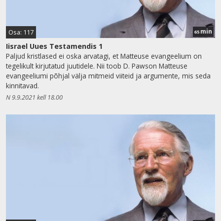
min
Osa: 117
65
Iisrael Uues Testamendis 1
Paljud kristlased ei oska arvatagi, et Matteuse evangeelium on
tegelikult kirjutatud juutidele. Nii toob D. Pawson Matteuse
evangeeliumi põhjal välja mitmeid viiteid ja argumente, mis seda
kinnitavad.
N 9.9.2021 kell 18.00