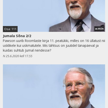
min
Osa: 111
95
Jumala Sõna 2/2
Pawson uurib Roomlaste kirja 11. peatükki, milles on 16 üllatust nii
usklikele kui uskmatutele. Mis tähtsus on juutidel tänapäeval ja
kuidas suhtub Jumal nendesse?
N 25.6.2020 kell 17.55