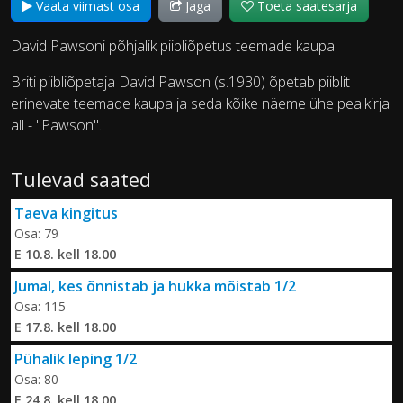
Vaata viimast osa
Jaga
Toeta saatesarja
David Pawsoni põhjalik piibliõpetus teemade kaupa.
Briti piibliõpetaja David Pawson (s.1930) õpetab piiblit
erinevate teemade kaupa ja seda kõike näeme ühe pealkirja
all - "Pawson".
Tulevad saated
Taeva kingitus
Osa: 79
E 10.8. kell 18.00
Jumal, kes õnnistab ja hukka mõistab 1/2
Osa: 115
E 17.8. kell 18.00
Pühalik leping 1/2
Osa: 80
E 24.8. kell 18.00