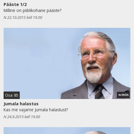
Pääste 1/2
Milline on piiblikohane pääste?
N 22.10.2015 kell 19.00
min
Osa: 85
70
Jumala halastus
Kas me vajame Jumala halastust?
N 24.9.2015 kell 19.00