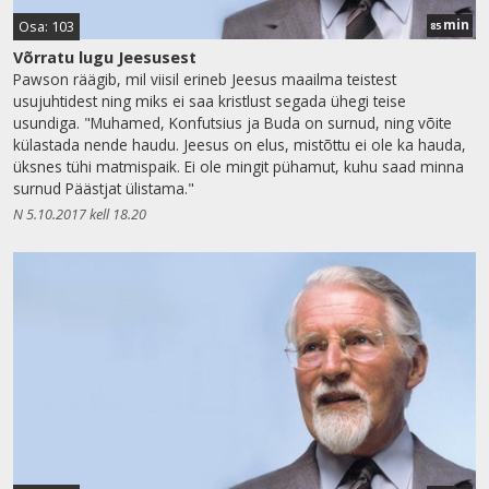
min
Osa: 103
85
Võrratu lugu Jeesusest
Pawson räägib, mil viisil erineb Jeesus maailma teistest
usujuhtidest ning miks ei saa kristlust segada ühegi teise
usundiga. "Muhamed, Konfutsius ja Buda on surnud, ning võite
külastada nende haudu. Jeesus on elus, mistõttu ei ole ka hauda,
üksnes tühi matmispaik. Ei ole mingit pühamut, kuhu saad minna
surnud Päästjat ülistama."
N 5.10.2017 kell 18.20