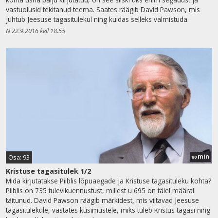
vastuolusid tekitanud teema. Saates räägib David Pawson, mis
juhtub Jeesuse tagasitulekul ning kuidas selleks valmistuda.
N 22.9.2016 kell 18.55
min
Osa: 93
80
Kristuse tagasitulek 1/2
Mida kirjutatakse Piiblis lõpuaegade ja Kristuse tagasituleku kohta?
Piiblis on 735 tulevikuennustust, millest u 695 on täiel määral
täitunud. David Pawson räägib märkidest, mis viitavad Jeesuse
tagasitulekule, vastates küsimustele, miks tuleb Kristus tagasi ning