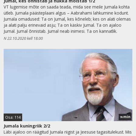
Jumal, kes õnnistab ja hukka mõistab 1/2
VT lugemise mõte on saada teada, mida see meile Jumala kohta
ütleb. Jumala päästeplaani algus – Aabrahami lahkumine kodunt.
Jumala omadused: Ta on Jumal, kes kõneleb; kes on alati olemas
ja alati palju erinevaid asju; Ta on käskiv Jumal. Ta on ajaloo
Jumal. Jumal õnnistab. Jumal neab inimesi. Ta on kannatlik.
N 22.10.2020 kell 18.00
min
Osa: 114
70
Jumala kuningriik 2/2
Läbi ajaloo on räägitud Jumala riigist ja Jeesuse tagasitulekust. Mis