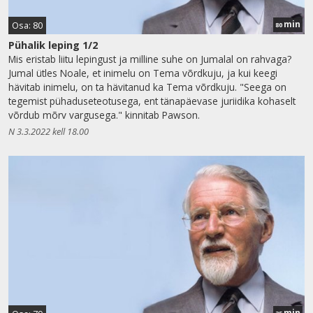
min
Osa: 80
80
Pühalik leping 1/2
Mis eristab liitu lepingust ja milline suhe on Jumalal on rahvaga?
Jumal ütles Noale, et inimelu on Tema võrdkuju, ja kui keegi
hävitab inimelu, on ta hävitanud ka Tema võrdkuju. "Seega on
tegemist pühaduseteotusega, ent tänapäevase juriidika kohaselt
võrdub mõrv vargusega." kinnitab Pawson.
N 3.3.2022 kell 18.00
min