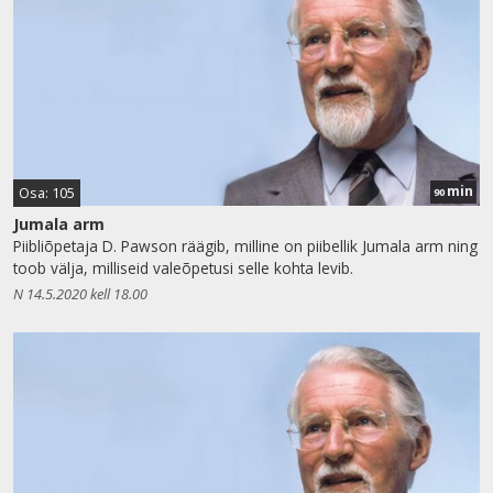
min
Osa: 105
90
Jumala arm
Piibliõpetaja D. Pawson räägib, milline on piibellik Jumala arm ning
toob välja, milliseid valeõpetusi selle kohta levib.
N 14.5.2020 kell 18.00