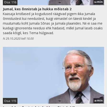
min
Osa: 116
50
Jumal, kes õnnistab ja hukka mõistab 2
Kaasaja kristlased ja kogudused räägivad pigem ikka Jumala
õnnistustest kui needustest, kuigi viimastel on täiesti kindel ja
muutumatu koht Jumala Sõnas ja Jumala plaanides. Nii ei saa me
kuidagi ignoreerida needusi ehk hädasid, millel Jumal laseb osaks
saada kõigil, kes Tema hülgavad.
N 29.10.2020 kell 18.00
min
Osa: 115
40