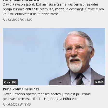
David Pawson jätkab kolmainsuse teema käsitlemist, rääkides
põhjalikumalt lahti selle olemuse, mõtte ja eesmärgi. Ühtlasi tuleb
ka juttu erinevatest usutunnistustest.
N 11.6.2020 kell 18.00
min
Osa: 108
60
Püha kolmainsus 1/2
David Pawson õpetab tänases saates Jumalast ja Temas
peituvast kolmest isikust – Isa, Poeg ja Püha Vaim.
N 4.6.2020 kell 18.00